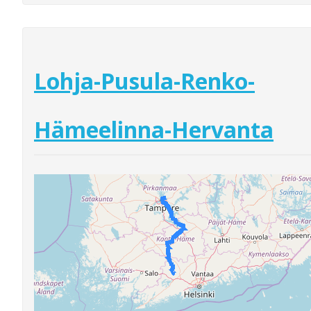
Lohja-Pusula-Renko-
Hämeelinna-Hervanta