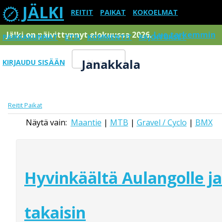
JÄLKI
REITIT
PAIKAT
KOKOELMAT
Jälki on päivittynnyt elokuussa 2026.
Lue tarkemmin
PAIKKAKUNNAT
ETSI
KOMMENTIT
RAJOITUKSET
Janakkala
KIRJAUDU SISÄÄN
Menu
Reitit
Paikat
Näytä vain:
Maantie
|
MTB
|
Gravel / Cyclo
|
BMX
Hyvinkäältä Aulangolle ja
takaisin