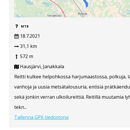
MTB
18.7.2021
31,1 km
572 m
Hausjärvi, Janakkala
Reitti kulkee helpohkossa harjumaastossa, polkuja, l
vanhoja ja uusia metsätalousuria, entisiä prätkäend
sekä jonkin verran ulkoilureittiä. Reitillä muutamia l
tekn...
Tallenna GPX-tiedostona