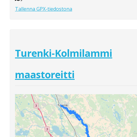
Tallenna GPX-tiedostona
Turenki-Kolmilammi
maastoreitti