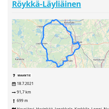
Röykkä-Läyliäinen
MAANTIE
18.7.2021
91,7 km
699 m