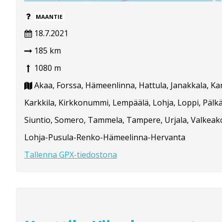
MAANTIE
18.7.2021
185 km
1080 m
Akaa, Forssa, Hämeenlinna, Hattula, Janakkala, Ka
Karkkila, Kirkkonummi, Lempäälä, Lohja, Loppi, Pälkä
Siuntio, Somero, Tammela, Tampere, Urjala, Valkeakos
Lohja-Pusula-Renko-Hämeelinna-Hervanta
Tallenna GPX-tiedostona