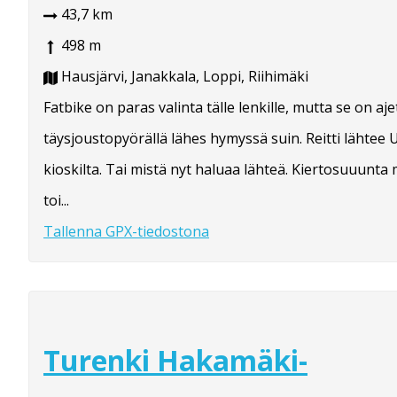
43,7 km
498 m
Hausjärvi, Janakkala, Loppi, Riihimäki
Fatbike on paras valinta tälle lenkille, mutta se on aj
täysjoustopyörällä lähes hymyssä suin. Reitti lähtee
kioskilta. Tai mistä nyt haluaa lähteä. Kiertosuuunt
toi...
Tallenna GPX-tiedostona
Turenki Hakamäki-