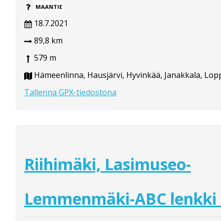
MAANTIE
18.7.2021
89,8 km
579 m
Hämeenlinna, Hausjärvi, Hyvinkää, Janakkala, Lopp
Tallenna GPX-tiedostona
Riihimäki, Lasimuseo-
Lemmenmäki-ABC lenkki