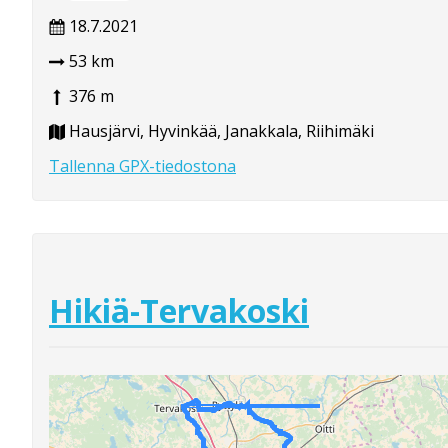
18.7.2021
53 km
376 m
Hausjärvi, Hyvinkää, Janakkala, Riihimäki
Tallenna GPX-tiedostona
Hikiä-Tervakoski