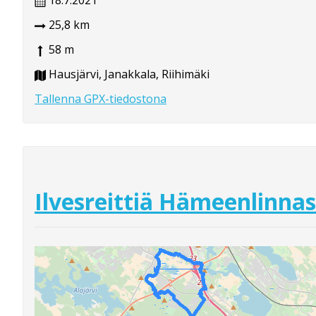
18.7.2021
25,8 km
58 m
Hausjärvi, Janakkala, Riihimäki
Tallenna GPX-tiedostona
Ilvesreittiä Hämeenlinnas