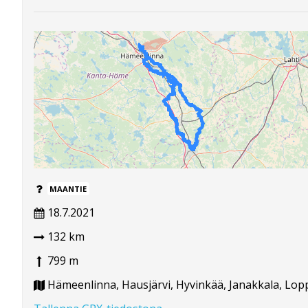
MAANTIE
18.7.2021
132 km
799 m
Hämeenlinna, Hausjärvi, Hyvinkää, Janakkala, Lopp