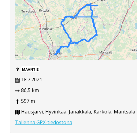
MAANTIE
18.7.2021
86,5 km
597 m
Hausjärvi, Hyvinkää, Janakkala, Kärkölä, Mäntsälä
Tallenna GPX-tiedostona