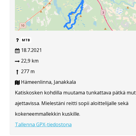
MTB
18.7.2021
22,9 km
277 m
Hämeenlinna, Janakkala
Katiskosken kohdilla muutama tunkattava pätkä mu
ajettavissa. Mielestäni reitti sopii aloittelijalle sekä
kokeneemmallekkin kuskille.
Tallenna GPX-tiedostona