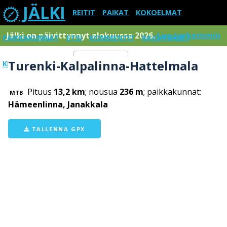
JÄLKI
REITIT
PAIKAT
KOKOELMAT
Jälki on päivittynnyt elokuussa 2026.
Lue tarkemmin
PAIKKAKUNNAT
ETSI
KOMMENTIT
RAJOITUKSET
Turenki-Kalpalinna-Hattelmala
KIRJAUDU SISÄÄN
Menu
Pituus
13,2 km
; nousua
236 m
; paikkakunnat:
MTB
Hämeenlinna, Janakkala
TALLENNA GPX