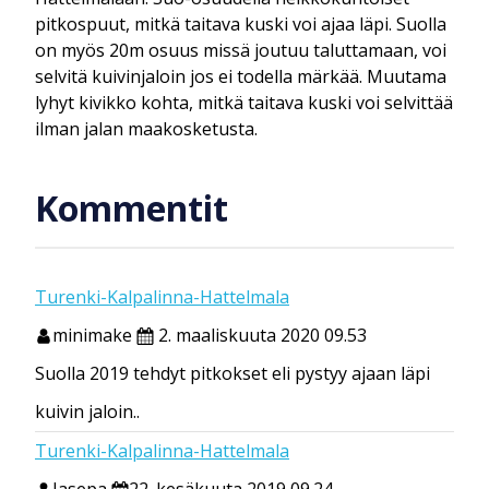
pitkospuut, mitkä taitava kuski voi ajaa läpi. Suolla
on myös 20m osuus missä joutuu taluttamaan, voi
selvitä kuivinjaloin jos ei todella märkää. Muutama
lyhyt kivikko kohta, mitkä taitava kuski voi selvittää
ilman jalan maakosketusta.
Kommentit
Turenki-Kalpalinna-Hattelmala
minimake
2. maaliskuuta 2020 09.53
Suolla 2019 tehdyt pitkokset eli pystyy ajaan läpi
kuivin jaloin..
Turenki-Kalpalinna-Hattelmala
Jasepa
22. kesäkuuta 2019 09.24