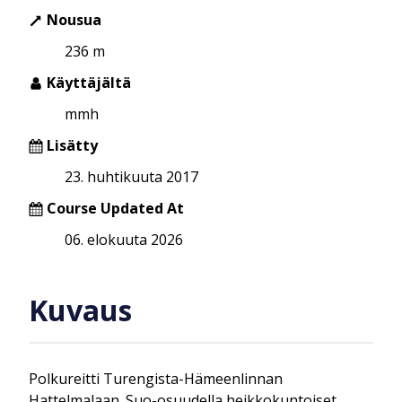
Nousua
236 m
Käyttäjältä
mmh
Lisätty
23. huhtikuuta 2017
Course Updated At
06. elokuuta 2026
Kuvaus
Polkureitti Turengista-Hämeenlinnan
Hattelmalaan. Suo-osuudella heikkokuntoiset