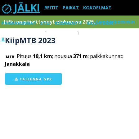
JÄLKI
REITIT
PAIKAT
KOKOELMAT
Jälki on päivittynnyt elokuussa 2026.
Lue tarkemmin
PAIKKAKUNNAT
ETSI
KOMMENTIT
RAJOITUKSET
KiipMTB 2023
KIRJAUDU SISÄÄN
Menu
Pituus
18,1 km
; nousua
371 m
; paikkakunnat:
MTB
Janakkala
TALLENNA GPX