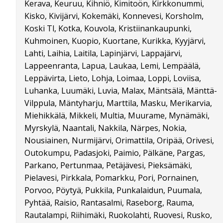
Kerava, Keuruu, Kihniö, Kimitoön, Kirkkonummi,
Kisko, Kivijärvi, Kokemäki, Konnevesi, Korsholm,
Koski Tl, Kotka, Kouvola, Kristiinankaupunki,
Kuhmoinen, Kuopio, Kuortane, Kurikka, Kyyjärvi,
Lahti, Laihia, Laitila, Lapinjärvi, Lappajärvi,
Lappeenranta, Lapua, Laukaa, Lemi, Lempäälä,
Leppävirta, Lieto, Lohja, Loimaa, Loppi, Loviisa,
Luhanka, Luumäki, Luvia, Malax, Mäntsälä, Mänttä-
Vilppula, Mäntyharju, Marttila, Masku, Merikarvia,
Miehikkälä, Mikkeli, Multia, Muurame, Mynämäki,
Myrskylä, Naantali, Nakkila, Närpes, Nokia,
Nousiainen, Nurmijärvi, Orimattila, Oripää, Orivesi,
Outokumpu, Padasjoki, Paimio, Pälkäne, Pargas,
Parkano, Pertunmaa, Petäjävesi, Pieksämäki,
Pielavesi, Pirkkala, Pomarkku, Pori, Pornainen,
Porvoo, Pöytyä, Pukkila, Punkalaidun, Puumala,
Pyhtää, Raisio, Rantasalmi, Raseborg, Rauma,
Rautalampi, Riihimäki, Ruokolahti, Ruovesi, Rusko,