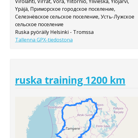
Virolahti, Virrat, Vörå, Ylitornio, Ylivieska, Ylöjärvi,
Ypäjä, Приморское городское поселение,
Селезнёвское сельское поселение, Усть-Лужское
сельское поселение
Ruska pyöräily Helsinki - Tromssa
Tallenna GPX-tiedostona
ruska training 1200 km