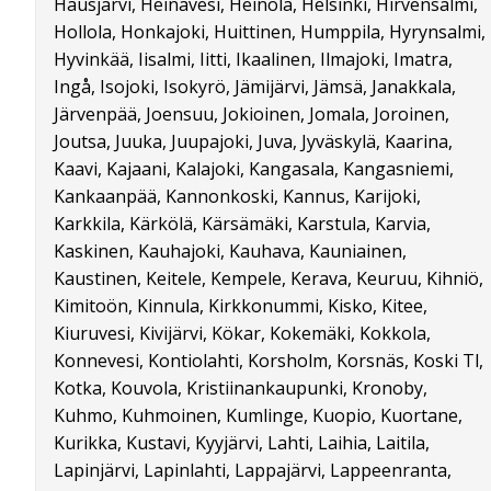
Hausjärvi, Heinävesi, Heinola, Helsinki, Hirvensalmi,
Hollola, Honkajoki, Huittinen, Humppila, Hyrynsalmi,
Hyvinkää, Iisalmi, Iitti, Ikaalinen, Ilmajoki, Imatra,
Ingå, Isojoki, Isokyrö, Jämijärvi, Jämsä, Janakkala,
Järvenpää, Joensuu, Jokioinen, Jomala, Joroinen,
Joutsa, Juuka, Juupajoki, Juva, Jyväskylä, Kaarina,
Kaavi, Kajaani, Kalajoki, Kangasala, Kangasniemi,
Kankaanpää, Kannonkoski, Kannus, Karijoki,
Karkkila, Kärkölä, Kärsämäki, Karstula, Karvia,
Kaskinen, Kauhajoki, Kauhava, Kauniainen,
Kaustinen, Keitele, Kempele, Kerava, Keuruu, Kihniö,
Kimitoön, Kinnula, Kirkkonummi, Kisko, Kitee,
Kiuruvesi, Kivijärvi, Kökar, Kokemäki, Kokkola,
Konnevesi, Kontiolahti, Korsholm, Korsnäs, Koski Tl,
Kotka, Kouvola, Kristiinankaupunki, Kronoby,
Kuhmo, Kuhmoinen, Kumlinge, Kuopio, Kuortane,
Kurikka, Kustavi, Kyyjärvi, Lahti, Laihia, Laitila,
Lapinjärvi, Lapinlahti, Lappajärvi, Lappeenranta,