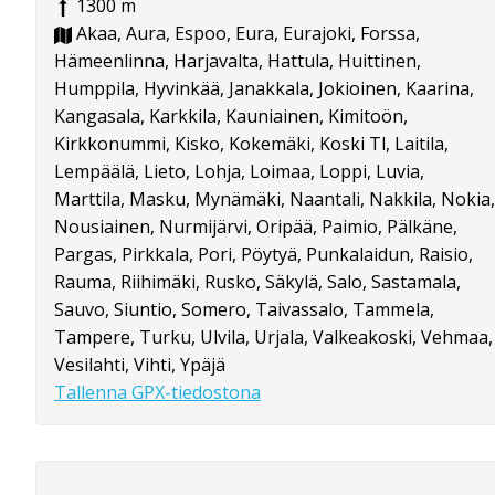
1300 m
Akaa, Aura, Espoo, Eura, Eurajoki, Forssa,
Hämeenlinna, Harjavalta, Hattula, Huittinen,
Humppila, Hyvinkää, Janakkala, Jokioinen, Kaarina,
Kangasala, Karkkila, Kauniainen, Kimitoön,
Kirkkonummi, Kisko, Kokemäki, Koski Tl, Laitila,
Lempäälä, Lieto, Lohja, Loimaa, Loppi, Luvia,
Marttila, Masku, Mynämäki, Naantali, Nakkila, Nokia,
Nousiainen, Nurmijärvi, Oripää, Paimio, Pälkäne,
Pargas, Pirkkala, Pori, Pöytyä, Punkalaidun, Raisio,
Rauma, Riihimäki, Rusko, Säkylä, Salo, Sastamala,
Sauvo, Siuntio, Somero, Taivassalo, Tammela,
Tampere, Turku, Ulvila, Urjala, Valkeakoski, Vehmaa,
Vesilahti, Vihti, Ypäjä
Tallenna GPX-tiedostona