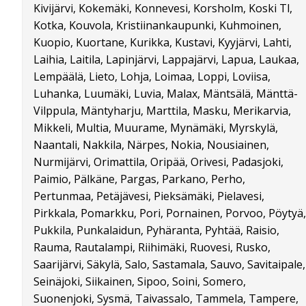
Kivijärvi, Kokemäki, Konnevesi, Korsholm, Koski Tl,
Kotka, Kouvola, Kristiinankaupunki, Kuhmoinen,
Kuopio, Kuortane, Kurikka, Kustavi, Kyyjärvi, Lahti,
Laihia, Laitila, Lapinjärvi, Lappajärvi, Lapua, Laukaa,
Lempäälä, Lieto, Lohja, Loimaa, Loppi, Loviisa,
Luhanka, Luumäki, Luvia, Malax, Mäntsälä, Mänttä-
Vilppula, Mäntyharju, Marttila, Masku, Merikarvia,
Mikkeli, Multia, Muurame, Mynämäki, Myrskylä,
Naantali, Nakkila, Närpes, Nokia, Nousiainen,
Nurmijärvi, Orimattila, Oripää, Orivesi, Padasjoki,
Paimio, Pälkäne, Pargas, Parkano, Perho,
Pertunmaa, Petäjävesi, Pieksämäki, Pielavesi,
Pirkkala, Pomarkku, Pori, Pornainen, Porvoo, Pöytyä,
Pukkila, Punkalaidun, Pyhäranta, Pyhtää, Raisio,
Rauma, Rautalampi, Riihimäki, Ruovesi, Rusko,
Saarijärvi, Säkylä, Salo, Sastamala, Sauvo, Savitaipale,
Seinäjoki, Siikainen, Sipoo, Soini, Somero,
Suonenjoki, Sysmä, Taivassalo, Tammela, Tampere,