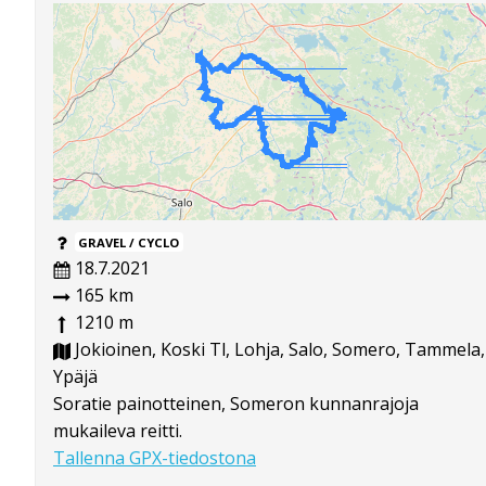
GRAVEL / CYCLO
18.7.2021
165 km
1210 m
Jokioinen, Koski Tl, Lohja, Salo, Somero, Tammela,
Ypäjä
Soratie painotteinen, Someron kunnanrajoja
mukaileva reitti.
Tallenna GPX-tiedostona