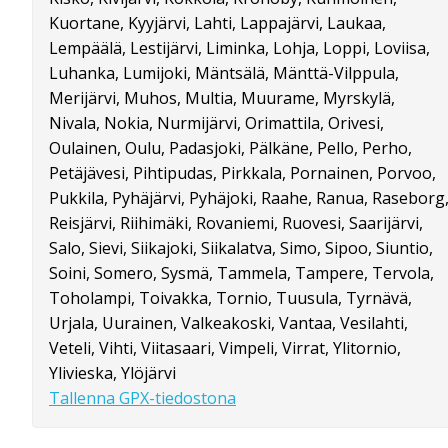
Kuortane, Kyyjärvi, Lahti, Lappajärvi, Laukaa,
Lempäälä, Lestijärvi, Liminka, Lohja, Loppi, Loviisa,
Luhanka, Lumijoki, Mäntsälä, Mänttä-Vilppula,
Merijärvi, Muhos, Multia, Muurame, Myrskylä,
Nivala, Nokia, Nurmijärvi, Orimattila, Orivesi,
Oulainen, Oulu, Padasjoki, Pälkäne, Pello, Perho,
Petäjävesi, Pihtipudas, Pirkkala, Pornainen, Porvoo,
Pukkila, Pyhäjärvi, Pyhäjoki, Raahe, Ranua, Raseborg
Reisjärvi, Riihimäki, Rovaniemi, Ruovesi, Saarijärvi,
Salo, Sievi, Siikajoki, Siikalatva, Simo, Sipoo, Siuntio,
Soini, Somero, Sysmä, Tammela, Tampere, Tervola,
Toholampi, Toivakka, Tornio, Tuusula, Tyrnävä,
Urjala, Uurainen, Valkeakoski, Vantaa, Vesilahti,
Veteli, Vihti, Viitasaari, Vimpeli, Virrat, Ylitornio,
Ylivieska, Ylöjärvi
Tallenna GPX-tiedostona