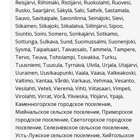
Reisjärvi, Riihimäki, Ristijärvi, Ruokolahti, Ruovesi,
Rusko, Saarijärvi, Säkylä, Salo, Saltvik, Sastamala,
Sauvo, Savitaipale, Savonlinna, Seinäjoki, Sievi,
Siikainen, Siikajoki, Siikalatva, Siilinjärvi, Sipoo,
Siuntio, Soini, Somero, Sonkajärvi, Sotkamo,
Sottunga, Sulkava, Sund, Suomussalmi, Suonenjoki,
Sysmä, Taipalsaari, Taivassalo, Tammela, Tampere,
Tervo, Teuva, Toholampi, Toivakka, Turku,
Tuusniemi, Tuusula, Tyrnävä, Ulvila, Urjala, Utajärvi,
Uurainen, Uusikaupunki, Vaala, Vaasa, Valkeakoski,
Valtimo, Vantaa, Vårdö, Varkaus, Vehmaa, Vesanto,
Vesilahti, Veteli, Vieremä, Vihti, Viitasaari, Vimpeli,
Virolahti, Virrat, Vörå, Ylivieska, Ylöjärvi, Ypäjä,
Каменногорское городское поселение,
Мийнальское сельское поселение, Приморское
городское поселение, Светогорское городское
поселение, Селезнёвское сельское поселение,
Усть-Лужское сельское поселение, Хийтольское