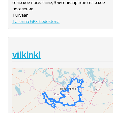
сельское поселение, Элисенваарское сельское
поселение
Turvaan
Tallenna GPX-tiedostona
viikinki