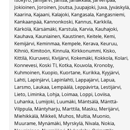
Jokioinen, Joroinen, Joutsa, Juupajoki, Juva, Jyväskylä,
Kaarina, Kajaani, Kalajoki, Kangasala, Kangasniemi,
Kankaanpää, Kannonkoski, Kannus, Karkkila,
Kärkölä, Kärsämäki, Karstula, Karvia, Kauhajoki,
Kauhava, Kauniainen, Kaustinen, Keitele, Kemi,
Kemijärvi, Keminmaa, Kempele, Kerava, Keuruu,
Kihniö, Kimitoön, Kinnula, Kirkkonummi, Kisko,
Kittilä, Kiuruvesi, Kivijärvi, Kokemäki, Kokkola, Kolari,
Konnevesi, Koski Tl, Kotka, Kouvola, Kronoby,
Kuhmoinen, Kuopio, Kuortane, Kurikka, Kyyjärvi,
Lahti, Lapinjärvi, Lapinlahti, Lappajärvi, Lapua,
Larsmo, Laukaa, Lempäälä, Leppävirta, Lestijärvi,
Lieto, Liminka, Lohja, Loimaa, Loppi, Loviisa,
Luhanka, Lumijoki, Luumäki, Mäntsälä, Mänttä-
Vilppula, Mäntyharju, Marttila, Masku, Merijärvi,
Miehikkälä, Mikkeli, Muhos, Multia, Muonio,
Muurame, Mynämäki, Myrskylä, Nivala, Nokia,