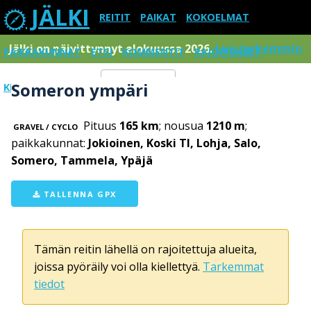
JÄLKI
REITIT
PAIKAT
KOKOELMAT
Jälki on päivittynnyt elokuussa 2026.
Lue tarkemmin
PAIKKAKUNNAT
ETSI
KOMMENTIT
RAJOITUKSET
Someron ympäri
KIRJAUDU SISÄÄN
Menu
Pituus
165 km
; nousua
1210 m
;
GRAVEL / CYCLO
paikkakunnat:
Jokioinen, Koski Tl, Lohja, Salo,
Somero, Tammela, Ypäjä
TALLENNA GPX
Tämän reitin lähellä on rajoitettuja alueita,
joissa pyöräily voi olla kiellettyä.
Tarkemmat
tiedot