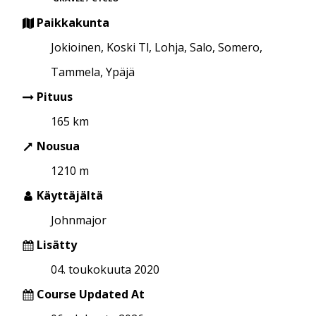
Paikkakunta
Jokioinen, Koski Tl, Lohja, Salo, Somero,
Tammela, Ypäjä
Pituus
165 km
Nousua
1210 m
Käyttäjältä
Johnmajor
Lisätty
04. toukokuuta 2020
Course Updated At