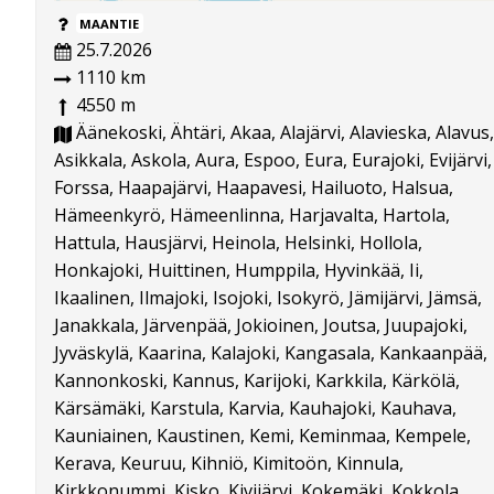
MAANTIE
25.7.2026
1110 km
4550 m
Äänekoski, Ähtäri, Akaa, Alajärvi, Alavieska, Alavus,
Asikkala, Askola, Aura, Espoo, Eura, Eurajoki, Evijärvi,
Forssa, Haapajärvi, Haapavesi, Hailuoto, Halsua,
Hämeenkyrö, Hämeenlinna, Harjavalta, Hartola,
Hattula, Hausjärvi, Heinola, Helsinki, Hollola,
Honkajoki, Huittinen, Humppila, Hyvinkää, Ii,
Ikaalinen, Ilmajoki, Isojoki, Isokyrö, Jämijärvi, Jämsä,
Janakkala, Järvenpää, Jokioinen, Joutsa, Juupajoki,
Jyväskylä, Kaarina, Kalajoki, Kangasala, Kankaanpää,
Kannonkoski, Kannus, Karijoki, Karkkila, Kärkölä,
Kärsämäki, Karstula, Karvia, Kauhajoki, Kauhava,
Kauniainen, Kaustinen, Kemi, Keminmaa, Kempele,
Kerava, Keuruu, Kihniö, Kimitoön, Kinnula,
Kirkkonummi, Kisko, Kivijärvi, Kokemäki, Kokkola,