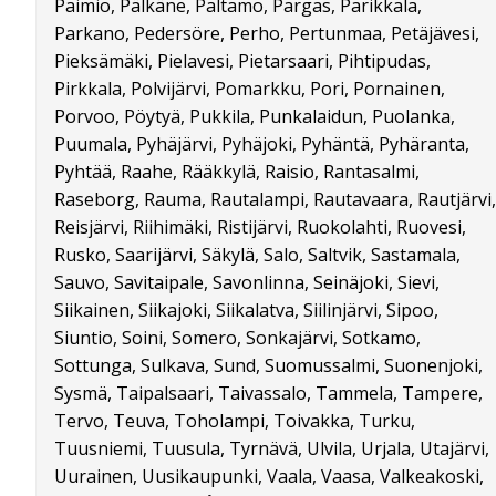
Paimio, Pälkäne, Paltamo, Pargas, Parikkala,
Parkano, Pedersöre, Perho, Pertunmaa, Petäjävesi,
Pieksämäki, Pielavesi, Pietarsaari, Pihtipudas,
Pirkkala, Polvijärvi, Pomarkku, Pori, Pornainen,
Porvoo, Pöytyä, Pukkila, Punkalaidun, Puolanka,
Puumala, Pyhäjärvi, Pyhäjoki, Pyhäntä, Pyhäranta,
Pyhtää, Raahe, Rääkkylä, Raisio, Rantasalmi,
Raseborg, Rauma, Rautalampi, Rautavaara, Rautjärvi,
Reisjärvi, Riihimäki, Ristijärvi, Ruokolahti, Ruovesi,
Rusko, Saarijärvi, Säkylä, Salo, Saltvik, Sastamala,
Sauvo, Savitaipale, Savonlinna, Seinäjoki, Sievi,
Siikainen, Siikajoki, Siikalatva, Siilinjärvi, Sipoo,
Siuntio, Soini, Somero, Sonkajärvi, Sotkamo,
Sottunga, Sulkava, Sund, Suomussalmi, Suonenjoki,
Sysmä, Taipalsaari, Taivassalo, Tammela, Tampere,
Tervo, Teuva, Toholampi, Toivakka, Turku,
Tuusniemi, Tuusula, Tyrnävä, Ulvila, Urjala, Utajärvi,
Uurainen, Uusikaupunki, Vaala, Vaasa, Valkeakoski,