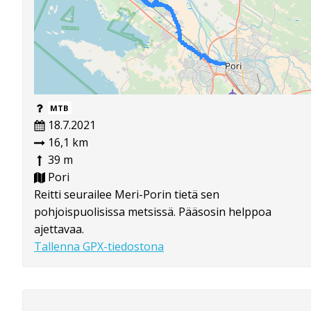
MTB
18.7.2021
16,1 km
39 m
Pori
Reitti seurailee Meri-Porin tietä sen
pohjoispuolisissa metsissä. Pääsosin helppoa
ajettavaa.
Tallenna GPX-tiedostona