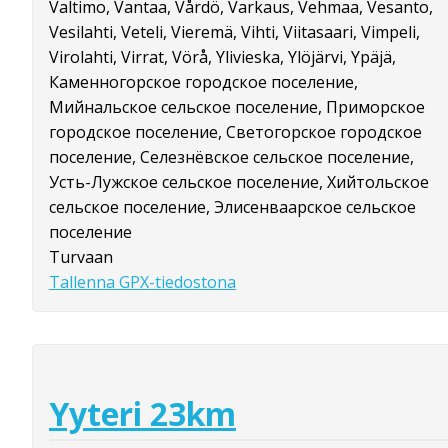
Valtimo, Vantaa, Vårdö, Varkaus, Vehmaa, Vesanto,
Vesilahti, Veteli, Vieremä, Vihti, Viitasaari, Vimpeli,
Virolahti, Virrat, Vörå, Ylivieska, Ylöjärvi, Ypäjä,
Каменногорское городское поселение,
Мийнальское сельское поселение, Приморское
городское поселение, Светогорское городское
поселение, Селезнёвское сельское поселение,
Усть-Лужское сельское поселение, Хийтольское
сельское поселение, Элисенваарское сельское
поселение
Turvaan
Tallenna GPX-tiedostona
Yyteri 23km