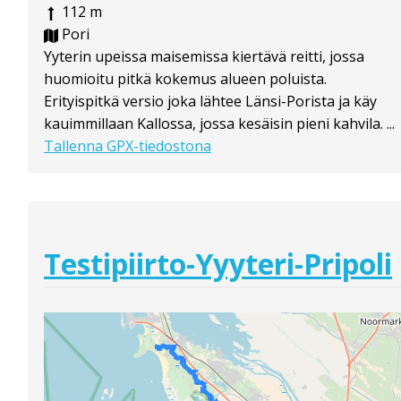
112 m
Pori
Yyterin upeissa maisemissa kiertävä reitti, jossa
huomioitu pitkä kokemus alueen poluista.
Erityispitkä versio joka lähtee Länsi-Porista ja käy
kauimmillaan Kallossa, jossa kesäisin pieni kahvila. ...
Tallenna GPX-tiedostona
Testipiirto-Yyyteri-Pripoli