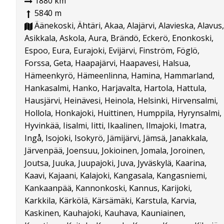
1880 km
5840 m
Äänekoski, Ähtäri, Akaa, Alajärvi, Alavieska, Alavus,
Asikkala, Askola, Aura, Brändö, Eckerö, Enonkoski,
Espoo, Eura, Eurajoki, Evijärvi, Finström, Föglö,
Forssa, Geta, Haapajärvi, Haapavesi, Halsua,
Hämeenkyrö, Hämeenlinna, Hamina, Hammarland,
Hankasalmi, Hanko, Harjavalta, Hartola, Hattula,
Hausjärvi, Heinävesi, Heinola, Helsinki, Hirvensalmi,
Hollola, Honkajoki, Huittinen, Humppila, Hyrynsalmi,
Hyvinkää, Iisalmi, Iitti, Ikaalinen, Ilmajoki, Imatra,
Ingå, Isojoki, Isokyrö, Jämijärvi, Jämsä, Janakkala,
Järvenpää, Joensuu, Jokioinen, Jomala, Joroinen,
Joutsa, Juuka, Juupajoki, Juva, Jyväskylä, Kaarina,
Kaavi, Kajaani, Kalajoki, Kangasala, Kangasniemi,
Kankaanpää, Kannonkoski, Kannus, Karijoki,
Karkkila, Kärkölä, Kärsämäki, Karstula, Karvia,
Kaskinen, Kauhajoki, Kauhava, Kauniainen,