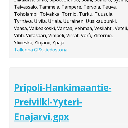
Taivassalo, Tammela, Tampere, Tervola, Teuva,
Toholampi, Toivakka, Tornio, Turku, Tuusula,
Tyrnävä, Ulvila, Urjala, Uurainen, Uusikaupunki,
Vaasa, Valkeakoski, Vantaa, Vehmaa, Vesilahti, Veteli,
Vihti, Viitasaari, Vimpeli, Virrat, Vörå, Ylitornio,
Ylivieska, Ylöjärvi, Ypäjä
Tallenna GPX-tiedostona
Pripoli-Hankimaantie-
Preiviiki-Yyteri-
Enajarvi.gpx