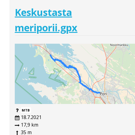
Keskustasta
meriporii.gpx
MTB
18.7.2021
17,9 km
35 m