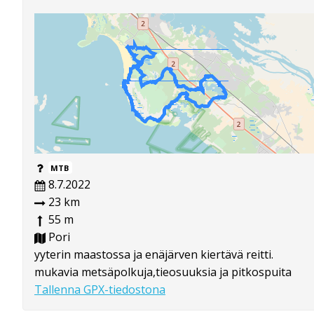
MTB
8.7.2022
23 km
55 m
Pori
yyterin maastossa ja enäjärven kiertävä reitti.
mukavia metsäpolkuja,tieosuuksia ja pitkospuita
Tallenna GPX-tiedostona