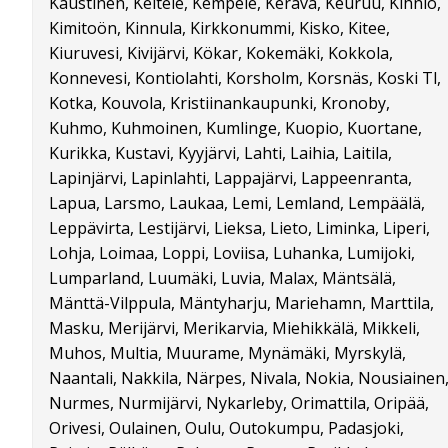
Kaustinen, Keitele, Kempele, Kerava, Keuruu, Kihniö,
Kimitoön, Kinnula, Kirkkonummi, Kisko, Kitee,
Kiuruvesi, Kivijärvi, Kökar, Kokemäki, Kokkola,
Konnevesi, Kontiolahti, Korsholm, Korsnäs, Koski Tl,
Kotka, Kouvola, Kristiinankaupunki, Kronoby,
Kuhmo, Kuhmoinen, Kumlinge, Kuopio, Kuortane,
Kurikka, Kustavi, Kyyjärvi, Lahti, Laihia, Laitila,
Lapinjärvi, Lapinlahti, Lappajärvi, Lappeenranta,
Lapua, Larsmo, Laukaa, Lemi, Lemland, Lempäälä,
Leppävirta, Lestijärvi, Lieksa, Lieto, Liminka, Liperi,
Lohja, Loimaa, Loppi, Loviisa, Luhanka, Lumijoki,
Lumparland, Luumäki, Luvia, Malax, Mäntsälä,
Mänttä-Vilppula, Mäntyharju, Mariehamn, Marttila,
Masku, Merijärvi, Merikarvia, Miehikkälä, Mikkeli,
Muhos, Multia, Muurame, Mynämäki, Myrskylä,
Naantali, Nakkila, Närpes, Nivala, Nokia, Nousiainen
Nurmes, Nurmijärvi, Nykarleby, Orimattila, Oripää,
Orivesi, Oulainen, Oulu, Outokumpu, Padasjoki,