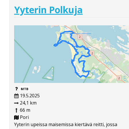
Yyterin Polkuja
MTB
19.5.2025
24,1 km
66 m
Pori
Yyterin upeissa maisemissa kiertävä reitti, jossa