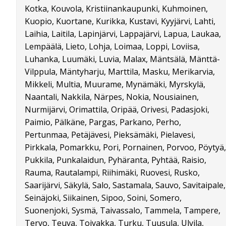
Kotka, Kouvola, Kristiinankaupunki, Kuhmoinen,
Kuopio, Kuortane, Kurikka, Kustavi, Kyyjärvi, Lahti,
Laihia, Laitila, Lapinjärvi, Lappajärvi, Lapua, Laukaa,
Lempäälä, Lieto, Lohja, Loimaa, Loppi, Loviisa,
Luhanka, Luumäki, Luvia, Malax, Mäntsälä, Mänttä-
Vilppula, Mäntyharju, Marttila, Masku, Merikarvia,
Mikkeli, Multia, Muurame, Mynämäki, Myrskylä,
Naantali, Nakkila, Närpes, Nokia, Nousiainen,
Nurmijärvi, Orimattila, Oripää, Orivesi, Padasjoki,
Paimio, Pälkäne, Pargas, Parkano, Perho,
Pertunmaa, Petäjävesi, Pieksämäki, Pielavesi,
Pirkkala, Pomarkku, Pori, Pornainen, Porvoo, Pöytyä,
Pukkila, Punkalaidun, Pyhäranta, Pyhtää, Raisio,
Rauma, Rautalampi, Riihimäki, Ruovesi, Rusko,
Saarijärvi, Säkylä, Salo, Sastamala, Sauvo, Savitaipale,
Seinäjoki, Siikainen, Sipoo, Soini, Somero,
Suonenjoki, Sysmä, Taivassalo, Tammela, Tampere,
Tervo, Teuva, Toivakka, Turku, Tuusula, Ulvila,