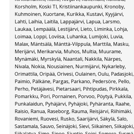
Korsholm, Koski Tl, Kristiinankaupunki, Kronoby,
Kuhmoinen, Kuortane, Kurikka, Kustavi, Kyyjärvi,
Lahti, Laihia, Laitila, Lappajärvi, Lapua, Larsmo,
Laukaa, Lempäälä, Lestijärvi, Lieto, Liminka, Lohja,
Loimaa, Loppi, Loviisa, Luhanka, Lumijoki, Luvia,
Malax, Mäntsälä, Mänttä-Vilppula, Marttila, Masku,
Merijärvi, Merikarvia, Muhos, Multia, Muurame,
Mynämäki, Myrskylä, Naantali, Nakkila, Närpes,
Nivala, Nokia, Nousiainen, Nurmijärvi, Nykarleby,
Orimattila, Oripää, Orivesi, Oulainen, Oulu, Padasjoki,
Paimio, Pälkäne, Pargas, Parkano, Pedersöre, Pello,
Perho, Petäjävesi, Pietarsaari, Pihtipudas, Pirkkala,
Pomarkku, Pori, Pornainen, Porvoo, Pöytyä, Pukkila,
Punkalaidun, Pyhäjärvi, Pyhäjoki, Pyhäranta, Raahe,
Raisio, Ranua, Raseborg, Rauma, Reisjärvi, Riihimäki,
Rovaniemi, Ruovesi, Rusko, Saarijärvi, Säkylä, Salo,
Sastamala, Sauvo, Seinäjoki, Sievi, Siikainen, Siikajoki,
Siikalatva, Simo, Sipoo, Siuntio, Soini, Somero, Sysmä