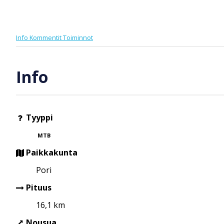
Info
Kommentit
Toiminnot
Info
Tyyppi
MTB
Paikkakunta
Pori
Pituus
16,1 km
Nousua