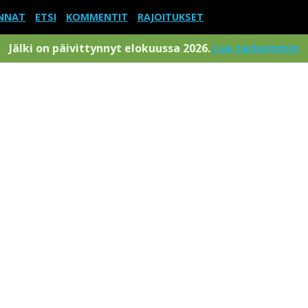
NNAT
ETSI
KOMMENTIT
RAJOITUKSET
Jälki on päivittynnyt elokuussa 2026.
Lue tarkemmin