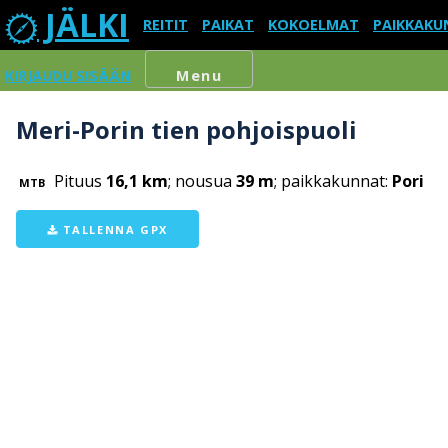
JÄLKI
REITIT
PAIKAT
KOKOELMAT
PAIKKAKU
KIRJAUDU SISÄÄN
Menu
Meri-Porin tien pohjoispuoli
Pituus
16,1 km
; nousua
39 m
; paikkakunnat:
Pori
MTB
TALLENNA GPX