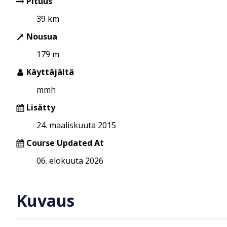
Pituus
39 km
Nousua
179 m
Käyttäjältä
mmh
Lisätty
24. maaliskuuta 2015
Course Updated At
06. elokuuta 2026
Kuvaus