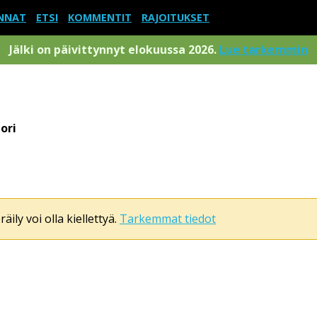
NNAT
ETSI
KOMMENTIT
RAJOITUKSET
Jälki on päivittynnyt elokuussa 2026.
Lue tarkemmin
ori
äily voi olla kiellettyä.
Tarkemmat tiedot