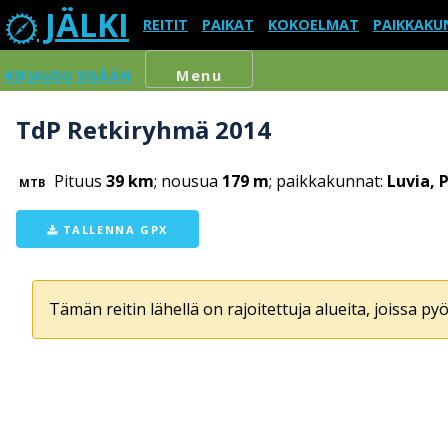
JÄLKI
REITIT
PAIKAT
KOKOELMAT
PAIKKAKU
KIRJAUDU SISÄÄN
Menu
TdP Retkiryhmä 2014
Pituus
39 km
; nousua
179 m
; paikkakunnat:
Luvia, P
MTB
TALLENNA GPX
Tämän reitin lähellä on rajoitettuja alueita, joissa pyör