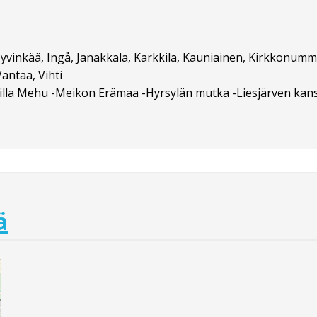
yvinkää, Ingå, Janakkala, Karkkila, Kauniainen, Kirkkonummi
antaa, Vihti
-Villa Mehu -Meikon Erämaa -Hyrsylän mutka -Liesjärven kan
ä