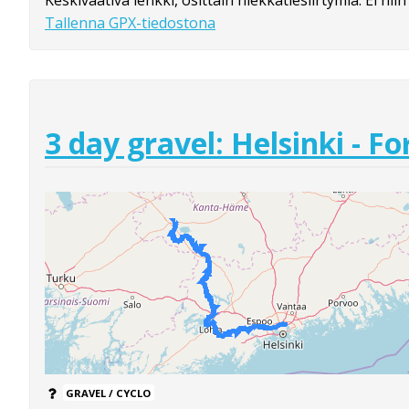
Keskivaativa lenkki, osittain hiekkatiesiirtymiä. Ei niin p
Tallenna GPX-tiedostona
3 day gravel: Helsinki - Fo
GRAVEL / CYCLO