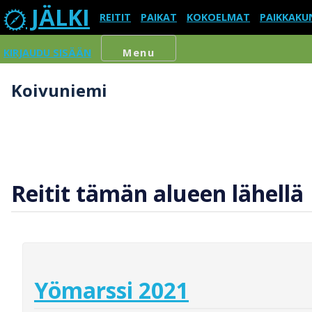
JÄLKI
REITIT
PAIKAT
KOKOELMAT
PAIKKAKU
KIRJAUDU SISÄÄN
Menu
Koivuniemi
Reitit tämän alueen lähellä
Yömarssi 2021