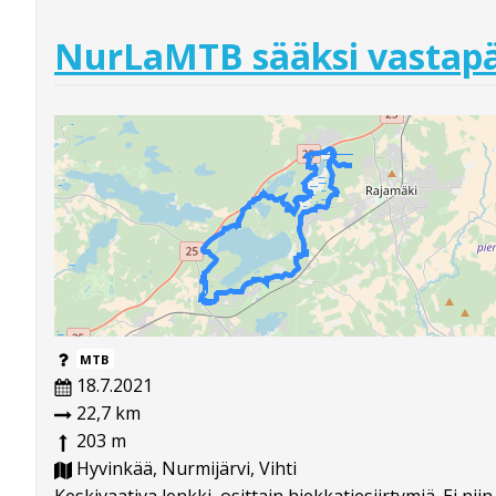
NurLaMTB sääksi vastap
MTB
18.7.2021
22,7 km
203 m
Hyvinkää, Nurmijärvi, Vihti