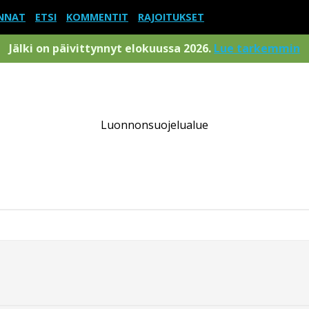
NNAT
ETSI
KOMMENTIT
RAJOITUKSET
Jälki on päivittynnyt elokuussa 2026.
Lue tarkemmin
Luonnonsuojelualue