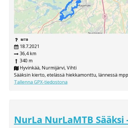
MTB
18.7.2021
36,4 km
340 m
Hyvinkää, Nurmijärvi, Vihti
Sääksin kierto, etelässä hiekkamonttu, lännessä mpp 
Tallenna GPX-tiedostona
NurLa NurLaMTB Sääksi