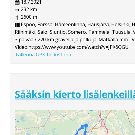
18.7.2021
232 km
2600 m
Espoo, Forssa, Hämeenlinna, Hausjärvi, Helsinki, H
Riihimäki, Salo, Siuntio, Somero, Tammela, Tuusula, V
3 päivää / 220 km gravelia ja polkuja. Matkalla mm: 
Video:https://www.youtube.com/watch?v=JPX6QGU...
Tallenna GPX-tiedostona
Sääksin kierto lisälenkeill