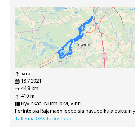
MTB
18.7.2021
44,8 km
410 m
Hyvinkää, Nurmijärvi, Vihti
Perinteisiä Rajamäen leppoisia havupolkuja osittain yh
Tallenna GPX-tiedostona