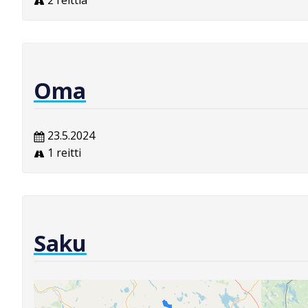
2 reittiä
Oma
23.5.2024
1 reitti
Saku