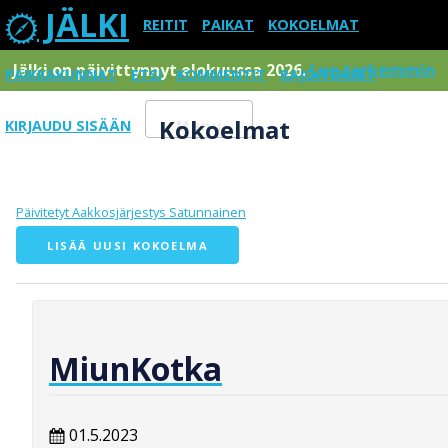
JÄLKI
REITIT
PAIKAT
KOKOELMAT
Jälki on päivittynnyt elokuussa 2026.
Lue tarkemmin
PAIKKAKUNNAT
ETSI
KOMMENTIT
RAJOITUKSET
Kokoelmat
KIRJAUDU SISÄÄN
Menu
Päivitetyt
Aakkosjärjestys
Satunnainen
LISÄÄ UUSI KOKOELMA
MiunKotka
01.5.2023