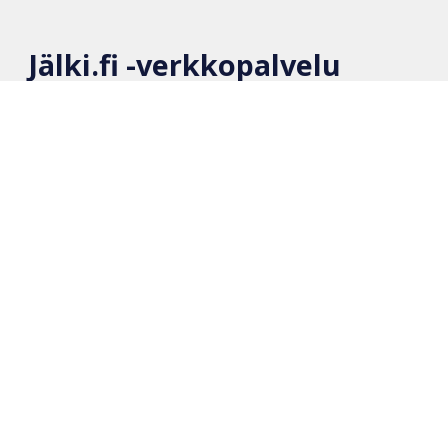
Jälki.fi -verkkopalvelu
Kysymyksiä ja vastauksia
Käyttöehdot
Seloste henkilötietojen käytöstä
Päivitysloki
Fillarifoorumin viestiketju
Yhteystiedot
Kaikkiin kysymyksiin, kommentteihin ja toiveisiin vastaa
palvelun ylläpitäjä Mika Haulo sähköpostitse: