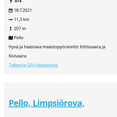
MTB
18.7.2021
11,3 km
207 m
Pello
Hyvä ja haastava maastopyöräreitti: Kittisvaara ja
Kivivaara
Tallenna GPX-tiedostona
Pello, Limpsiörova,