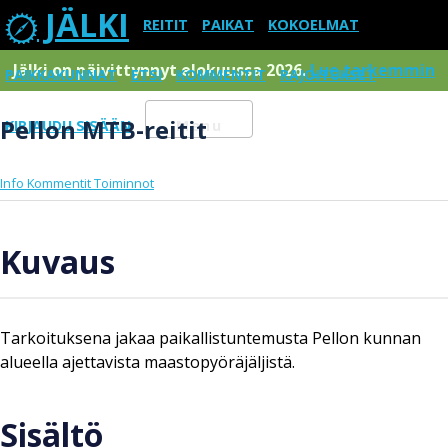
JÄLKI
REITIT
PAIKAT
KOKOELMAT
Jälki on päivittynnyt elokuussa 2026.
Lue tarkemmin
PAIKKAKUNNAT
ETSI
KOMMENTIT
RAJOITUKSET
Pellon MTB-reitit
KIRJAUDU SISÄÄN
Menu
Info
Kommentit
Toiminnot
Kuvaus
Tarkoituksena jakaa paikallistuntemusta Pellon kunnan
alueella ajettavista maastopyöräjäljistä.
Sisältö