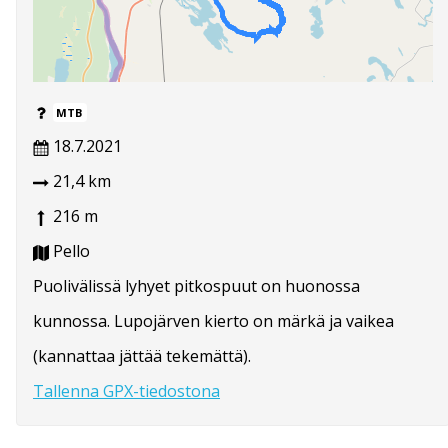
MTB
18.7.2021
21,4 km
216 m
Pello
Puolivälissä lyhyet pitkospuut on huonossa
kunnossa. Lupojärven kierto on märkä ja vaikea
(kannattaa jättää tekemättä).
Tallenna GPX-tiedostona