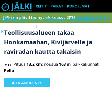
JÄLKI
REITIT
PAIKAT
KOKOELMAT
Jälki on päivittynnyt elokuussa 2026.
Lue tarkemmin
PAIKKAKUNNAT
ETSI
KOMMENTIT
RAJOITUKSET
Teollisuusalueen takaa
KIRJAUDU SISÄÄN
Menu
Honkamaahan, Kivijärvelle ja
raviradan kautta takaisin
Pituus
13,2 km
; nousua
163 m
; paikkakunnat:
MTB
Pello
TALLENNA GPX