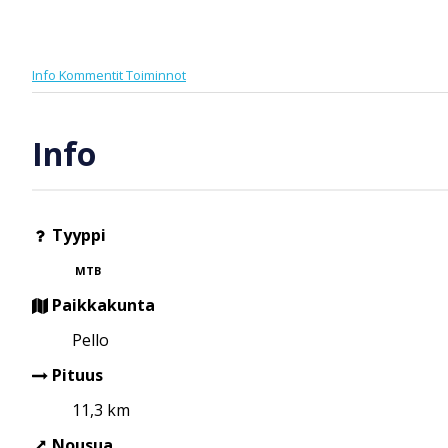
Info
Kommentit
Toiminnot
Info
Tyyppi
MTB
Paikkakunta
Pello
Pituus
11,3 km
Nousua