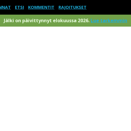
NNAT
ETSI
KOMMENTIT
RAJOITUKSET
Jälki on päivittynnyt elokuussa 2026.
Lue tarkemmin