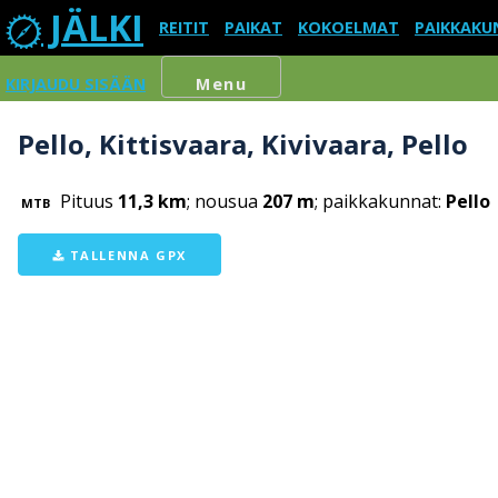
JÄLKI
REITIT
PAIKAT
KOKOELMAT
PAIKKAKU
KIRJAUDU SISÄÄN
Menu
Pello, Kittisvaara, Kivivaara, Pello
Pituus
11,3 km
; nousua
207 m
; paikkakunnat:
Pello
MTB
TALLENNA GPX