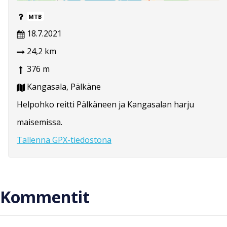
MTB
18.7.2021
24,2 km
376 m
Kangasala, Pälkäne
Helpohko reitti Pälkäneen ja Kangasalan harju
maisemissa.
Tallenna GPX-tiedostona
Kommentit