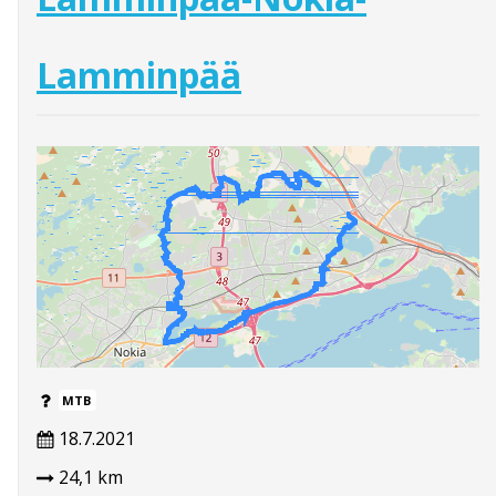
Lamminpää
MTB
18.7.2021
24,1 km