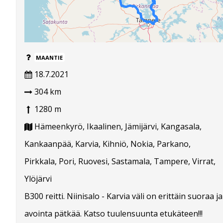
MAANTIE
18.7.2021
304 km
1280 m
Hämeenkyrö, Ikaalinen, Jämijärvi, Kangasala,
Kankaanpää, Karvia, Kihniö, Nokia, Parkano,
Pirkkala, Pori, Ruovesi, Sastamala, Tampere, Virrat,
Ylöjärvi
B300 reitti. Niinisalo - Karvia väli on erittäin suoraa ja
avointa pätkää. Katso tuulensuunta etukäteen!!!