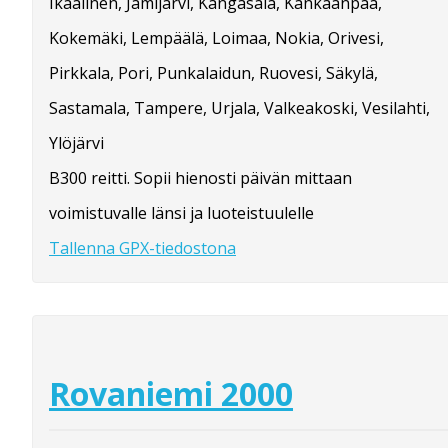
Ikaalinen, Jämijärvi, Kangasala, Kankaanpää,
Kokemäki, Lempäälä, Loimaa, Nokia, Orivesi,
Pirkkala, Pori, Punkalaidun, Ruovesi, Säkylä,
Sastamala, Tampere, Urjala, Valkeakoski, Vesilahti,
Ylöjärvi
B300 reitti. Sopii hienosti päivän mittaan
voimistuvalle länsi ja luoteistuulelle
Tallenna GPX-tiedostona
Rovaniemi 2000