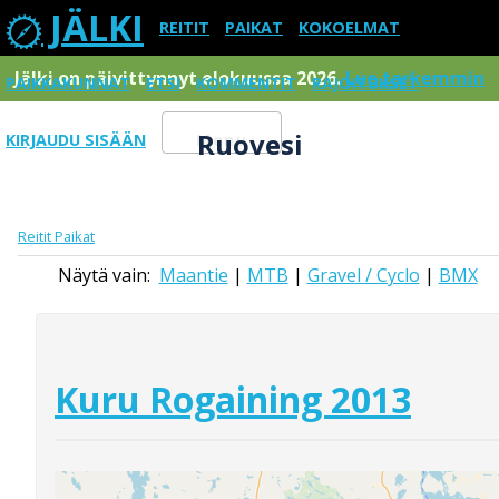
JÄLKI
REITIT
PAIKAT
KOKOELMAT
Jälki on päivittynnyt elokuussa 2026.
Lue tarkemmin
PAIKKAKUNNAT
ETSI
KOMMENTIT
RAJOITUKSET
Ruovesi
KIRJAUDU SISÄÄN
Menu
Reitit
Paikat
Näytä vain:
Maantie
|
MTB
|
Gravel / Cyclo
|
BMX
Kuru Rogaining 2013