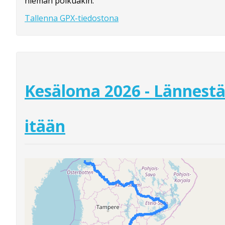
hieman polkuakin.
Tallenna GPX-tiedostona
Kesäloma 2026 - Lännest
itään