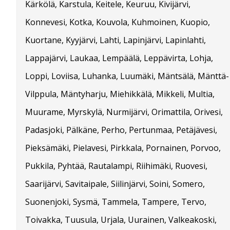
Kärkölä, Karstula, Keitele, Keuruu, Kivijärvi,
Konnevesi, Kotka, Kouvola, Kuhmoinen, Kuopio,
Kuortane, Kyyjärvi, Lahti, Lapinjärvi, Lapinlahti,
Lappajärvi, Laukaa, Lempäälä, Leppävirta, Lohja,
Loppi, Loviisa, Luhanka, Luumäki, Mäntsälä, Mänttä-
Vilppula, Mäntyharju, Miehikkälä, Mikkeli, Multia,
Muurame, Myrskylä, Nurmijärvi, Orimattila, Orivesi,
Padasjoki, Pälkäne, Perho, Pertunmaa, Petäjävesi,
Pieksämäki, Pielavesi, Pirkkala, Pornainen, Porvoo,
Pukkila, Pyhtää, Rautalampi, Riihimäki, Ruovesi,
Saarijärvi, Savitaipale, Siilinjärvi, Soini, Somero,
Suonenjoki, Sysmä, Tammela, Tampere, Tervo,
Toivakka, Tuusula, Urjala, Uurainen, Valkeakoski,