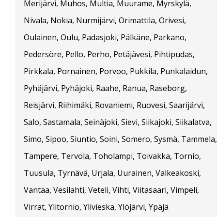
Merijärvi, Muhos, Multia, Muurame, Myrskylä,
Nivala, Nokia, Nurmijärvi, Orimattila, Orivesi,
Oulainen, Oulu, Padasjoki, Pälkäne, Parkano,
Pedersöre, Pello, Perho, Petäjävesi, Pihtipudas,
Pirkkala, Pornainen, Porvoo, Pukkila, Punkalaidun,
Pyhäjärvi, Pyhäjoki, Raahe, Ranua, Raseborg,
Reisjärvi, Riihimäki, Rovaniemi, Ruovesi, Saarijärvi,
Salo, Sastamala, Seinäjoki, Sievi, Siikajoki, Siikalatva,
Simo, Sipoo, Siuntio, Soini, Somero, Sysmä, Tammela,
Tampere, Tervola, Toholampi, Toivakka, Tornio,
Tuusula, Tyrnävä, Urjala, Uurainen, Valkeakoski,
Vantaa, Vesilahti, Veteli, Vihti, Viitasaari, Vimpeli,
Virrat, Ylitornio, Ylivieska, Ylöjärvi, Ypäjä