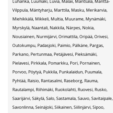
Luhanka, Luumäki, Luvia, Malax, Mäntsälä, Mänttä-
Vilppula, Mäntyharju, Marttila, Masku, Merikarvia,
Miehikkälä, Mikkeli, Multia, Muurame, Mynämäki,
Myrskylä, Naantali, Nakkila, Närpes, Nokia,
Nousiainen, Nurmijärvi, Orimattila, Oripää, Orivesi,
Outokumpu, Padasjoki, Paimio, Pälkäne, Pargas,
Parkano, Pertunmaa, Petäjävesi, Pieksämäki,
Pielavesi, Pirkkala, Pomarkku, Pori, Pornainen,
Porvoo, Pöytyä, Pukkila, Punkalaidun, Puumala,
Pyhtää, Raisio, Rantasalmi, Raseborg, Rauma,
Rautalampi, Riihimäki, Ruokolahti, Ruovesi, Rusko,
Saarijärvi, Säkylä, Salo, Sastamala, Sauvo, Savitaipale,
Savonlinna, Seinäjoki, Siikainen, Siilinjärvi, Sipoo,