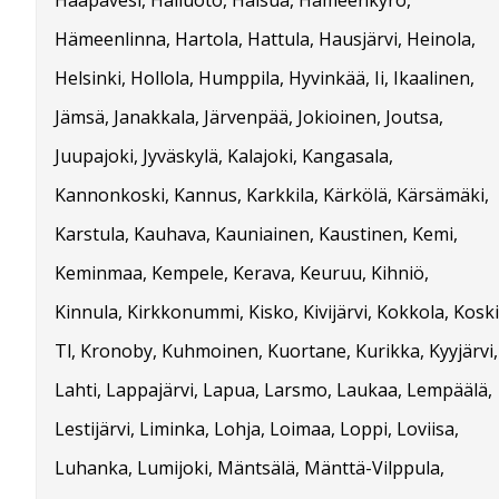
Haapavesi, Hailuoto, Halsua, Hämeenkyrö,
Hämeenlinna, Hartola, Hattula, Hausjärvi, Heinola,
Helsinki, Hollola, Humppila, Hyvinkää, Ii, Ikaalinen,
Jämsä, Janakkala, Järvenpää, Jokioinen, Joutsa,
Juupajoki, Jyväskylä, Kalajoki, Kangasala,
Kannonkoski, Kannus, Karkkila, Kärkölä, Kärsämäki,
Karstula, Kauhava, Kauniainen, Kaustinen, Kemi,
Keminmaa, Kempele, Kerava, Keuruu, Kihniö,
Kinnula, Kirkkonummi, Kisko, Kivijärvi, Kokkola, Koski
Tl, Kronoby, Kuhmoinen, Kuortane, Kurikka, Kyyjärvi,
Lahti, Lappajärvi, Lapua, Larsmo, Laukaa, Lempäälä,
Lestijärvi, Liminka, Lohja, Loimaa, Loppi, Loviisa,
Luhanka, Lumijoki, Mäntsälä, Mänttä-Vilppula,