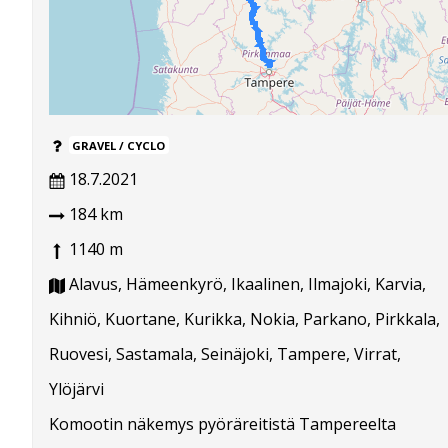
GRAVEL / CYCLO
18.7.2021
184 km
1140 m
Alavus, Hämeenkyrö, Ikaalinen, Ilmajoki, Karvia,
Kihniö, Kuortane, Kurikka, Nokia, Parkano, Pirkkala,
Ruovesi, Sastamala, Seinäjoki, Tampere, Virrat,
Ylöjärvi
Komootin näkemys pyöräreitistä Tampereelta