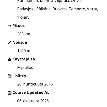
Kuhmoinen, Mänttä-Vilppula, Orivesi,
Padasjoki, Pälkäne, Ruovesi, Tampere, Virrat,
Ylöjärvi
Pituus
289 km
Nousua
1400 m
Käyttäjältä
Myrtillus
Lisätty
28. huhtikuuta 2016
Course Updated At
06. elokuuta 2026