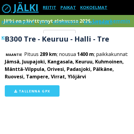
JÄLKI
REITIT
PAIKAT
KOKOELMAT
Jälki on päivittynnyt elokuussa 2026.
Lue tarkemmin
PAIKKAKUNNAT
ETSI
KOMMENTIT
RAJOITUKSET
B300 Tre - Keuruu - Halli - Tre
KIRJAUDU SISÄÄN
Menu
Pituus
289 km
; nousua
1400 m
; paikkakunnat:
MAANTIE
Jämsä, Juupajoki, Kangasala, Keuruu, Kuhmoinen,
Mänttä-Vilppula, Orivesi, Padasjoki, Pälkäne,
Ruovesi, Tampere, Virrat, Ylöjärvi
TALLENNA GPX