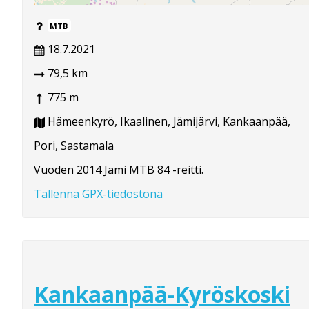
MTB
18.7.2021
79,5 km
775 m
Hämeenkyrö, Ikaalinen, Jämijärvi, Kankaanpää,
Pori, Sastamala
Vuoden 2014 Jämi MTB 84 -reitti.
Tallenna GPX-tiedostona
Kankaanpää-Kyröskoski