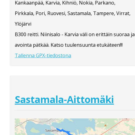
Kankaanpää, Karvia, Kihniö, Nokia, Parkano,
Pirkkala, Pori, Ruovesi, Sastamala, Tampere, Virrat,
Ylöjärvi
B300 reitti. Niinisalo - Karvia väli on erittäin suoraa ja
avointa pätkää. Katso tuulensuunta etukäteen!!!
Tallenna GPX-tiedostona
Sastamala-Aittomäki