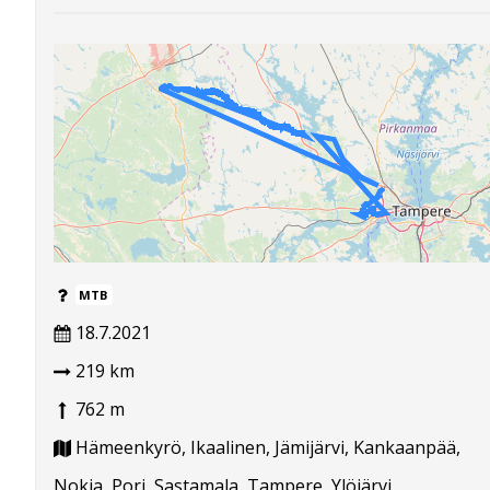
MTB
18.7.2021
219 km
762 m
Hämeenkyrö, Ikaalinen, Jämijärvi, Kankaanpää,
Nokia, Pori, Sastamala, Tampere, Ylöjärvi