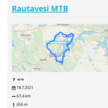
Rautavesi MTB
MTB
18.7.2021
67,4 km
656 m