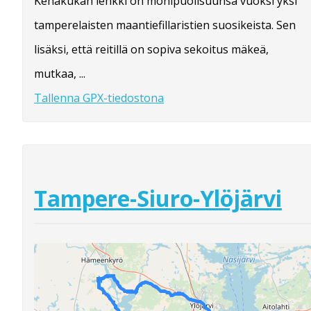
Kehäkukan lenkki on monipuolisuunsa vuoksi yksi
tamperelaisten maantiefillaristien suosikeista. Sen
lisäksi, että reitillä on sopiva sekoitus mäkeä,
mutkaa, ...
Tallenna GPX-tiedostona
Tampere-Siuro-Ylöjärvi