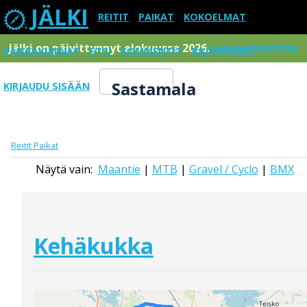
JÄLKI
REITIT
PAIKAT
KOKOELMAT
Jälki on päivittynnyt elokuussa 2026.
Lue tarkemmin
PAIKKAKUNNAT
ETSI
KOMMENTIT
RAJOITUKSET
Sastamala
KIRJAUDU SISÄÄN
Menu
Reitit
Paikat
Näytä vain:
Maantie
|
MTB
|
Gravel / Cyclo
|
BMX
Kehäkukka