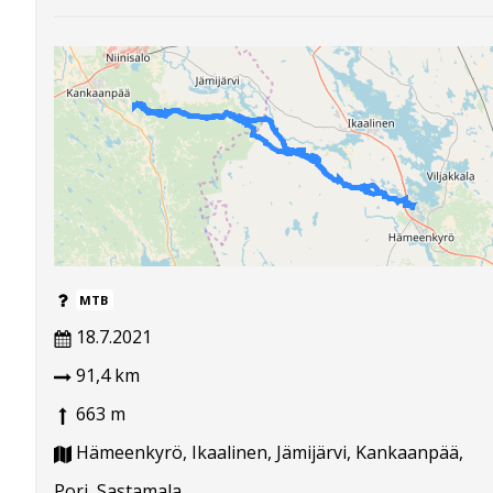
MTB
18.7.2021
91,4 km
663 m
Hämeenkyrö, Ikaalinen, Jämijärvi, Kankaanpää,
Pori, Sastamala