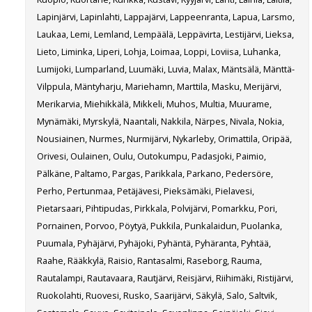
Lapinjärvi, Lapinlahti, Lappajärvi, Lappeenranta, Lapua, Larsmo,
Laukaa, Lemi, Lemland, Lempäälä, Leppävirta, Lestijärvi, Lieksa,
Lieto, Liminka, Liperi, Lohja, Loimaa, Loppi, Loviisa, Luhanka,
Lumijoki, Lumparland, Luumäki, Luvia, Malax, Mäntsälä, Mänttä-
Vilppula, Mäntyharju, Mariehamn, Marttila, Masku, Merijärvi,
Merikarvia, Miehikkälä, Mikkeli, Muhos, Multia, Muurame,
Mynämäki, Myrskylä, Naantali, Nakkila, Närpes, Nivala, Nokia,
Nousiainen, Nurmes, Nurmijärvi, Nykarleby, Orimattila, Oripää,
Orivesi, Oulainen, Oulu, Outokumpu, Padasjoki, Paimio,
Pälkäne, Paltamo, Pargas, Parikkala, Parkano, Pedersöre,
Perho, Pertunmaa, Petäjävesi, Pieksämäki, Pielavesi,
Pietarsaari, Pihtipudas, Pirkkala, Polvijärvi, Pomarkku, Pori,
Pornainen, Porvoo, Pöytyä, Pukkila, Punkalaidun, Puolanka,
Puumala, Pyhäjärvi, Pyhäjoki, Pyhäntä, Pyhäranta, Pyhtää,
Raahe, Rääkkylä, Raisio, Rantasalmi, Raseborg, Rauma,
Rautalampi, Rautavaara, Rautjärvi, Reisjärvi, Riihimäki, Ristijärvi,
Ruokolahti, Ruovesi, Rusko, Saarijärvi, Säkylä, Salo, Saltvik,