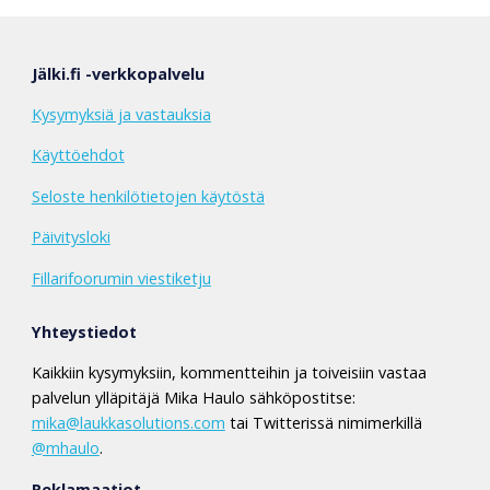
Jälki.fi -verkkopalvelu
Kysymyksiä ja vastauksia
Käyttöehdot
Seloste henkilötietojen käytöstä
Päivitysloki
Fillarifoorumin viestiketju
Yhteystiedot
Kaikkiin kysymyksiin, kommentteihin ja toiveisiin vastaa
palvelun ylläpitäjä Mika Haulo sähköpostitse:
mika@laukkasolutions.com
tai Twitterissä nimimerkillä
@mhaulo
.
Reklamaatiot