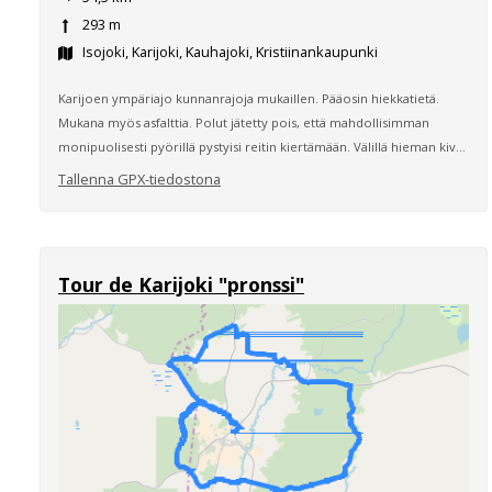
293 m
Isojoki, Karijoki, Kauhajoki, Kristiinankaupunki
Karijoen ympäriajo kunnanrajoja mukaillen. Pääosin hiekkatietä.
Mukana myös asfalttia. Polut jätetty pois, että mahdollisimman
monipuolisesti pyörillä pystyisi reitin kiertämään. Välillä hieman kiv...
Tallenna GPX-tiedostona
Tour de Karijoki "pronssi"