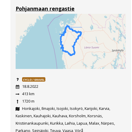
Pohjanmaan rengastie
CYCLO / GRAVEL
18.8.2022
413 km
1720 m
Honkajoki, Ilmajoki, Isojoki, Isokyrö, Karijoki, Karvia,
Kaskinen, Kauhajoki, Kauhava, Korsholm, Korsnäs,
Kristiinankaupunki, Kurikka, Laihia, Lapua, Malax, Närpes,
Parkano, Seinäjoki, Teuva, Vaasa, Vörå