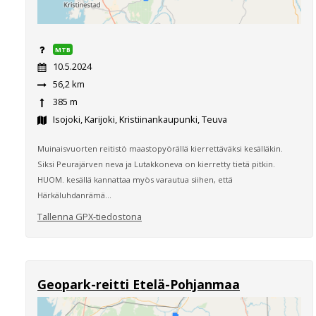
MTB
10.5.2024
56,2 km
385 m
Isojoki, Karijoki, Kristiinankaupunki, Teuva
Muinaisvuorten reitistö maastopyörällä kierrettäväksi kesälläkin.
Siksi Peurajärven neva ja Lutakkoneva on kierretty tietä pitkin.
HUOM. kesällä kannattaa myös varautua siihen, että
Härkäluhdanrämä...
Tallenna GPX-tiedostona
Geopark-reitti Etelä-Pohjanmaa