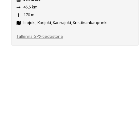
45,5 km
170 m
Isojoki, Karijoki, Kauhajoki, Kristiinankaupunki
Tallenna GPX-tiedostona