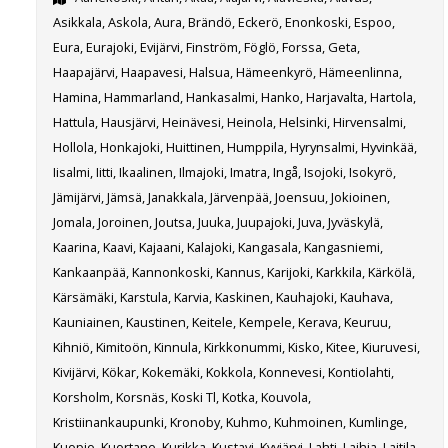
Asikkala, Askola, Aura, Brändö, Eckerö, Enonkoski, Espoo,
Eura, Eurajoki, Evijärvi, Finström, Föglö, Forssa, Geta,
Haapajärvi, Haapavesi, Halsua, Hämeenkyrö, Hämeenlinna,
Hamina, Hammarland, Hankasalmi, Hanko, Harjavalta, Hartola,
Hattula, Hausjärvi, Heinävesi, Heinola, Helsinki, Hirvensalmi,
Hollola, Honkajoki, Huittinen, Humppila, Hyrynsalmi, Hyvinkää,
Iisalmi, Iitti, Ikaalinen, Ilmajoki, Imatra, Ingå, Isojoki, Isokyrö,
Jämijärvi, Jämsä, Janakkala, Järvenpää, Joensuu, Jokioinen,
Jomala, Joroinen, Joutsa, Juuka, Juupajoki, Juva, Jyväskylä,
Kaarina, Kaavi, Kajaani, Kalajoki, Kangasala, Kangasniemi,
Kankaanpää, Kannonkoski, Kannus, Karijoki, Karkkila, Kärkölä,
Kärsämäki, Karstula, Karvia, Kaskinen, Kauhajoki, Kauhava,
Kauniainen, Kaustinen, Keitele, Kempele, Kerava, Keuruu,
Kihniö, Kimitoön, Kinnula, Kirkkonummi, Kisko, Kitee, Kiuruvesi,
Kivijärvi, Kökar, Kokemäki, Kokkola, Konnevesi, Kontiolahti,
Korsholm, Korsnäs, Koski Tl, Kotka, Kouvola,
Kristiinankaupunki, Kronoby, Kuhmo, Kuhmoinen, Kumlinge,
Kuopio, Kuortane, Kurikka, Kustavi, Kyyjärvi, Lahti, Laihia, Laitila,