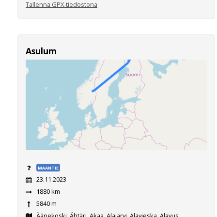
Tallenna GPX-tiedostona
Asulum
MAANTIE
23.11.2023
1880 km
5840 m
Äänekoski, Ähtäri, Akaa, Alajärvi, Alavieska, Alavus,