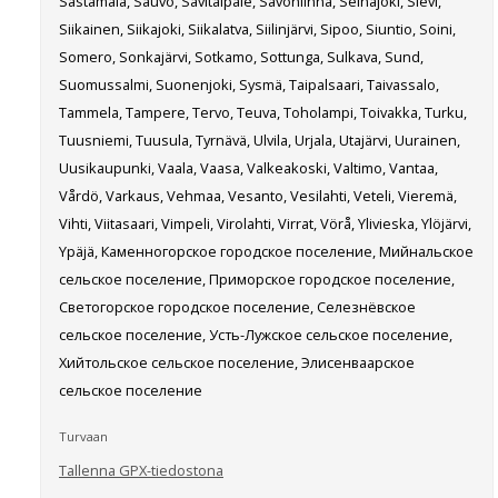
Sastamala, Sauvo, Savitaipale, Savonlinna, Seinäjoki, Sievi,
Siikainen, Siikajoki, Siikalatva, Siilinjärvi, Sipoo, Siuntio, Soini,
Somero, Sonkajärvi, Sotkamo, Sottunga, Sulkava, Sund,
Suomussalmi, Suonenjoki, Sysmä, Taipalsaari, Taivassalo,
Tammela, Tampere, Tervo, Teuva, Toholampi, Toivakka, Turku,
Tuusniemi, Tuusula, Tyrnävä, Ulvila, Urjala, Utajärvi, Uurainen,
Uusikaupunki, Vaala, Vaasa, Valkeakoski, Valtimo, Vantaa,
Vårdö, Varkaus, Vehmaa, Vesanto, Vesilahti, Veteli, Vieremä,
Vihti, Viitasaari, Vimpeli, Virolahti, Virrat, Vörå, Ylivieska, Ylöjärvi,
Ypäjä, Каменногорское городское поселение, Мийнальское
сельское поселение, Приморское городское поселение,
Светогорское городское поселение, Селезнёвское
сельское поселение, Усть-Лужское сельское поселение,
Хийтольское сельское поселение, Элисенваарское
сельское поселение
Turvaan
Tallenna GPX-tiedostona