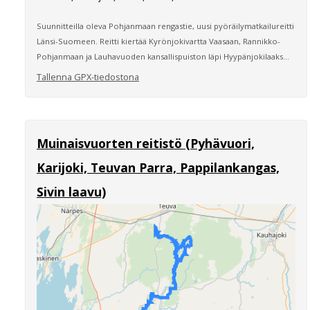
Suunnitteilla oleva Pohjanmaan rengastie, uusi pyöräilymatkailureitti
Länsi-Suomeen. Reitti kiertää Kyrönjokivartta Vaasaan, Rannikko-
Pohjanmaan ja Lauhavuoden kansallispuiston läpi Hyypänjokilaaks...
Tallenna GPX-tiedostona
Muinaisvuorten reitistö (Pyhävuori,
Karijoki, Teuvan Parra, Pappilankangas,
Sivin laavu)