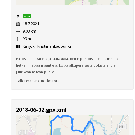
MTB
18.7.2021
9,03 km
99 m
Karijoki, Kristiinankaupunki
Pääosin hiekkatietä ja juurakkoa. Reitin pohjoisin osuus menee
hetken matkaa maantietä, koska alkuperäisestä polusta ei ole
juurikaan mitään jäljellä.
Tallenna GPX-tiedostona
2018-06-02.gpx.xml