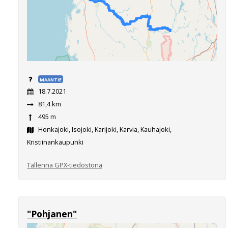
MAANTIE
18.7.2021
81,4 km
495 m
Honkajoki, Isojoki, Karijoki, Karvia, Kauhajoki,
Kristiinankaupunki
Tallenna GPX-tiedostona
"Pohjanen"