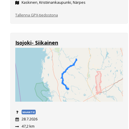
Kaskinen, Kristiinankaupunki, Närpes
Tallenna GPX-tiedostona
Isojoki- Siikainen
MAANTIE
28.7.2026
47,2 km