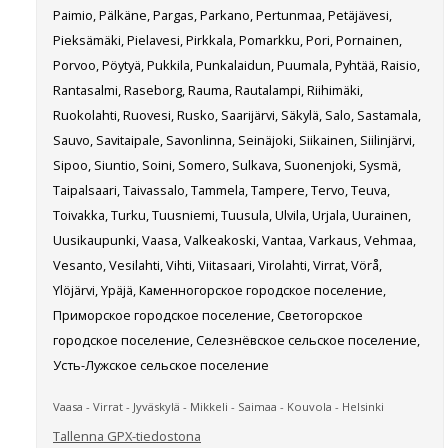
Paimio, Pälkäne, Pargas, Parkano, Pertunmaa, Petäjävesi,
Pieksämäki, Pielavesi, Pirkkala, Pomarkku, Pori, Pornainen,
Porvoo, Pöytyä, Pukkila, Punkalaidun, Puumala, Pyhtää, Raisio,
Rantasalmi, Raseborg, Rauma, Rautalampi, Riihimäki,
Ruokolahti, Ruovesi, Rusko, Saarijärvi, Säkylä, Salo, Sastamala,
Sauvo, Savitaipale, Savonlinna, Seinäjoki, Siikainen, Siilinjärvi,
Sipoo, Siuntio, Soini, Somero, Sulkava, Suonenjoki, Sysmä,
Taipalsaari, Taivassalo, Tammela, Tampere, Tervo, Teuva,
Toivakka, Turku, Tuusniemi, Tuusula, Ulvila, Urjala, Uurainen,
Uusikaupunki, Vaasa, Valkeakoski, Vantaa, Varkaus, Vehmaa,
Vesanto, Vesilahti, Vihti, Viitasaari, Virolahti, Virrat, Vörå,
Ylöjärvi, Ypäjä, Каменногорское городское поселение,
Приморское городское поселение, Светогорское
городское поселение, Селезнёвское сельское поселение,
Усть-Лужское сельское поселение
Vaasa - Virrat - Jyväskylä - Mikkeli - Saimaa - Kouvola - Helsinki
Tallenna GPX-tiedostona