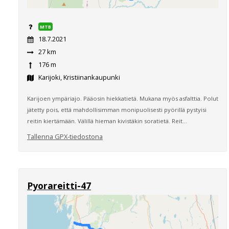
MTB
18.7.2021
27 km
176 m
Karijoki, Kristiinankaupunki
Karijoen ympäriajo. Pääosin hiekkatietä. Mukana myös asfalttia. Polut
jätetty pois, että mahdollisimman monipuolisesti pyörillä pystyisi
reitin kiertämään. Välillä hieman kivistäkin soratietä. Reit...
Tallenna GPX-tiedostona
Pyorareitti-47