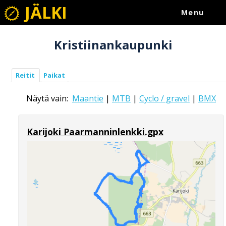
JÄLKI
Menu
Kristiinankaupunki
Reitit
Paikat
Näytä vain:
Maantie
|
MTB
|
Cyclo / gravel
|
BMX
Karijoki Paarmanninlenkki.gpx