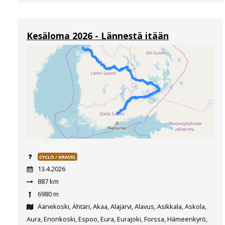
Kesäloma 2026 - Lännestä itään
CYCLO / GRAVEL
13.4.2026
887 km
6980 m
Äänekoski, Ähtäri, Akaa, Alajärvi, Alavus, Asikkala, Askola,
Aura, Enonkoski, Espoo, Eura, Eurajoki, Forssa, Hämeenkyrö,