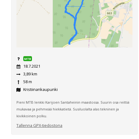
MTB
18.7.2021
3,89 km
58 m
Kristiinankaupunki
Pieni MTB lenkki Karijoen Santaheinin maastossa. Suurin osa reittiä
mukavaa ja pehmeää hiekkatietä. Susiluolalta alas tekninen ja
kivikkoinen polku.
Tallenna GPX-tiedostona