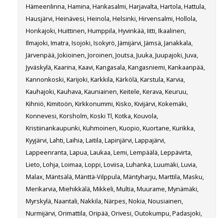
Hämeenlinna, Hamina, Hankasalmi, Harjavalta, Hartola, Hattula,
Hausjärvi, Heinävesi, Heinola, Helsinki, Hirvensalmi, Hollola,
Honkajoki, Huittinen, Humppila, Hyvinkää, Iitti, Ikaalinen,
Ilmajoki, Imatra, Isojoki, Isokyrö, Jämijärvi, Jämsä, Janakkala,
Järvenpää, Jokioinen, Joroinen, Joutsa, Juuka, Juupajoki, Juva,
Jyväskylä, Kaarina, Kaavi, Kangasala, Kangasniemi, Kankaanpää,
Kannonkoski, Karijoki, Karkkila, Kärkölä, Karstula, Karvia,
Kauhajoki, Kauhava, Kauniainen, Keitele, Kerava, Keuruu,
Kihniö, Kimitoön, Kirkkonummi, Kisko, Kivijärvi, Kokemäki,
Konnevesi, Korsholm, Koski Tl, Kotka, Kouvola,
Kristiinankaupunki, Kuhmoinen, Kuopio, Kuortane, Kurikka,
Kyyjärvi, Lahti, Laihia, Laitila, Lapinjärvi, Lappajärvi,
Lappeenranta, Lapua, Laukaa, Lemi, Lempäälä, Leppävirta,
Lieto, Lohja, Loimaa, Loppi, Loviisa, Luhanka, Luumäki, Luvia,
Malax, Mäntsälä, Mänttä-Vilppula, Mäntyharju, Marttila, Masku,
Merikarvia, Miehikkälä, Mikkeli, Multia, Muurame, Mynämäki,
Myrskylä, Naantali, Nakkila, Närpes, Nokia, Nousiainen,
Nurmijärvi, Orimattila, Oripää, Orivesi, Outokumpu, Padasjoki,