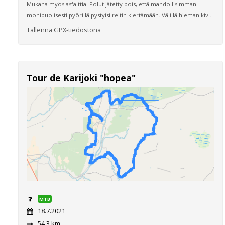
Mukana myös asfalttia. Polut jätetty pois, että mahdollisimman
monipuolisesti pyörillä pystyisi reitin kiertämään. Välillä hieman kiv...
Tallenna GPX-tiedostona
Tour de Karijoki "hopea"
MTB
18.7.2021
54,3 km