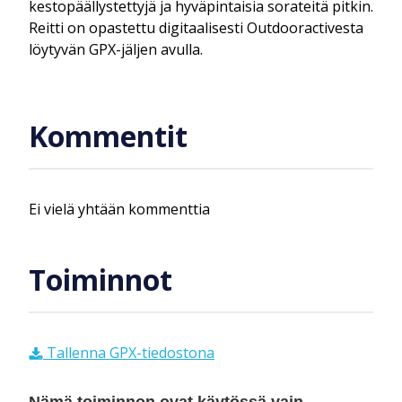
kestopäällystettyjä ja hyväpintaisia sorateitä pitkin.
Reitti on opastettu digitaalisesti Outdooractivesta
löytyvän GPX-jäljen avulla.
Kommentit
Ei vielä yhtään kommenttia
Toiminnot
Tallenna GPX-tiedostona
Nämä toiminnon ovat käytössä vain