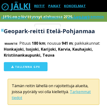
JÄLKI
REITIT
PAIKAT
KOKOELMAT
Jälki on päivittynnyt elokuussa 2026.
Lue tarkemmin
PAIKKAKUNNAT
ETSI
KOMMENTIT
RAJOITUKSET
Geopark-reitti Etelä-Pohjanmaa
KIRJAUDU SISÄÄN
Menu
Pituus
180 km
; nousua
941 m
; paikkakunnat:
MAANTIE
Honkajoki, Isojoki, Karijoki, Karvia, Kauhajoki,
Kristiinankaupunki, Teuva
TALLENNA GPX
Tämän reitin lähellä on rajoitettuja alueita,
joissa pyöräily voi olla kiellettyä.
Tarkemmat
tiedot