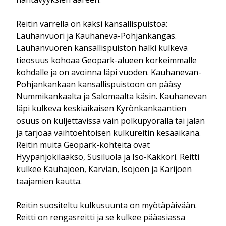
Reitin varrella on kaksi kansallispuistoa:
Lauhanvuori ja Kauhaneva-Pohjankangas.
Lauhanvuoren kansallispuiston halki kulkeva
tieosuus kohoaa Geopark-alueen korkeimmalle
kohdalle ja on avoinna läpi vuoden. Kauhanevan-
Pohjankankaan kansallispuistoon on pääsy
Nummikankaalta ja Salomaalta käsin. Kauhanevan
läpi kulkeva keskiaikaisen Kyrönkankaantien
osuus on kuljettavissa vain polkupyörällä tai jalan
ja tarjoaa vaihtoehtoisen kulkureitin kesäaikana.
Reitin muita Geopark-kohteita ovat
Hyypänjokilaakso, Susiluola ja Iso-Kakkori. Reitti
kulkee Kauhajoen, Karvian, Isojoen ja Karijoen
taajamien kautta.
Reitin suositeltu kulkusuunta on myötäpäivään.
Reitti on rengasreitti ja se kulkee pääasiassa