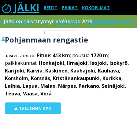
JÄLKI
REITIT
PAIKAT
KOKOELMAT
Jälki on päivittynnyt elokuussa 2026.
Lue tarkemmin
PAIKKAKUNNAT
ETSI
KOMMENTIT
RAJOITUKSET
Pohjanmaan rengastie
KIRJAUDU SISÄÄN
Menu
Pituus
413 km
; nousua
1720 m
;
GRAVEL / CYCLO
paikkakunnat:
Honkajoki, Ilmajoki, Isojoki, Isokyrö,
Karijoki, Karvia, Kaskinen, Kauhajoki, Kauhava,
Korsholm, Korsnäs, Kristiinankaupunki, Kurikka,
Laihia, Lapua, Malax, Närpes, Parkano, Seinäjoki,
Teuva, Vaasa, Vörå
TALLENNA GPX