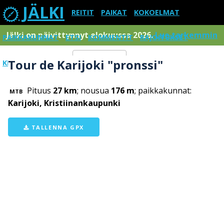
JÄLKI
REITIT
PAIKAT
KOKOELMAT
Jälki on päivittynnyt elokuussa 2026.
Lue tarkemmin
PAIKKAKUNNAT
ETSI
KOMMENTIT
RAJOITUKSET
Tour de Karijoki "pronssi"
KIRJAUDU SISÄÄN
Menu
Pituus
27 km
; nousua
176 m
; paikkakunnat:
MTB
Karijoki, Kristiinankaupunki
TALLENNA GPX