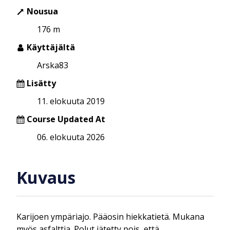
Nousua
176 m
Käyttäjältä
Arska83
Lisätty
11. elokuuta 2019
Course Updated At
06. elokuuta 2026
Kuvaus
Karijoen ympäriajo. Pääosin hiekkatietä. Mukana
myös asfalttia. Polut jätetty pois, että