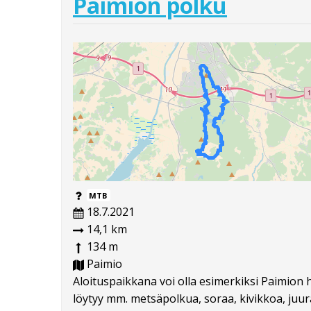
Paimion polku
MTB
18.7.2021
14,1 km
134 m
Paimio
Aloituspaikkana voi olla esimerkiksi Paimion 
löytyy mm. metsäpolkua, soraa, kivikkoa, juura