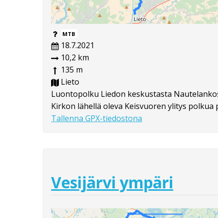
MTB
18.7.2021
10,2 km
135 m
Lieto
Luontopolku Liedon keskustasta Nautelankosk
Kirkon lähellä oleva Keisvuoren ylitys polkua pi
Tallenna GPX-tiedostona
Vesijärvi ympäri