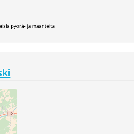
isia pyörä- ja maanteitä.
ski