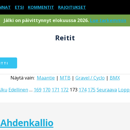
NNAT
ETSI
KOMMENTIT
RAJOITUKSET
Jälki on päivittynnyt elokuussa 2026.
Lue tarkemmin
Reitit
ITTI
Näytä vain:
Maantie
|
MTB
|
Gravel / Cyclo
|
BMX
Alku
Edellinen
…
169
170
171
172
173
174
175
Seuraava
Lopp
Ahdenkallio