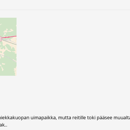
hiekkakuopan uimapaikka, mutta reitille toki pääsee muualtak
k...