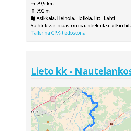
79,9 km
792 m
Asikkala, Heinola, Hollola, Iitti, Lahti
Vaihtelevan maaston maantielenkki pitkin hilja
Tallenna GPX-tiedostona
Lieto kk - Nautelanko