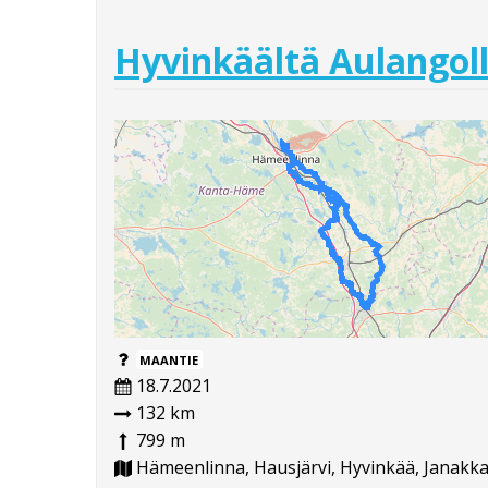
Hyvinkäältä Aulangoll
MAANTIE
18.7.2021
132 km
799 m
Hämeenlinna, Hausjärvi, Hyvinkää, Janakkal