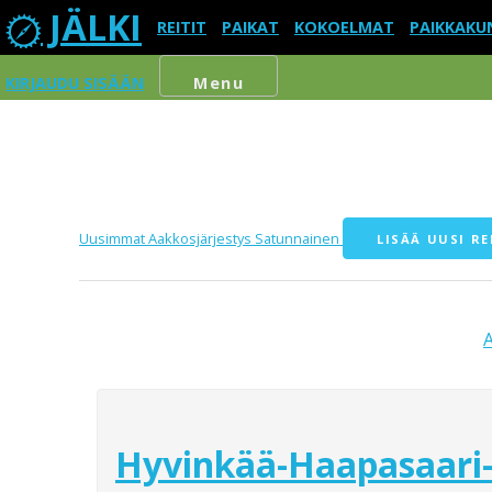
JÄLKI
REITIT
PAIKAT
KOKOELMAT
PAIKKAKU
KIRJAUDU SISÄÄN
Menu
Uusimmat
Aakkosjärjestys
Satunnainen
LISÄÄ UUSI RE
Hyvinkää-Haapasaari-