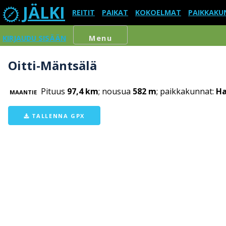
JÄLKI
REITIT
PAIKAT
KOKOELMAT
PAIKKAKU
KIRJAUDU SISÄÄN
Menu
Oitti-Mäntsälä
Pituus
97,4 km
; nousua
582 m
; paikkakunnat:
Ha
MAANTIE
TALLENNA GPX