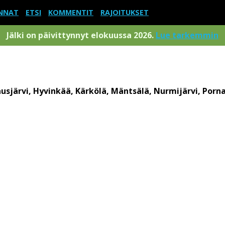
NNAT
ETSI
KOMMENTIT
RAJOITUKSET
Jälki on päivittynnyt elokuussa 2026.
Lue tarkemmin
usjärvi, Hyvinkää, Kärkölä, Mäntsälä, Nurmijärvi, Porn