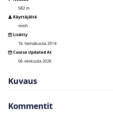
582 m
Käyttäjältä
mmh
Lisätty
16. heinäkuuta 2014
Course Updated At
06. elokuuta 2026
Kuvaus
Kommentit