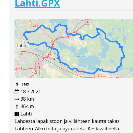
Lahti.GPX
BMX
18.7.2021
38 km
464 m
Lahti
Lahdesta lapakistoon ja villähteen kautta takas
Lahteen. Alku teitä ja pyörätietä. Keskivaiheella