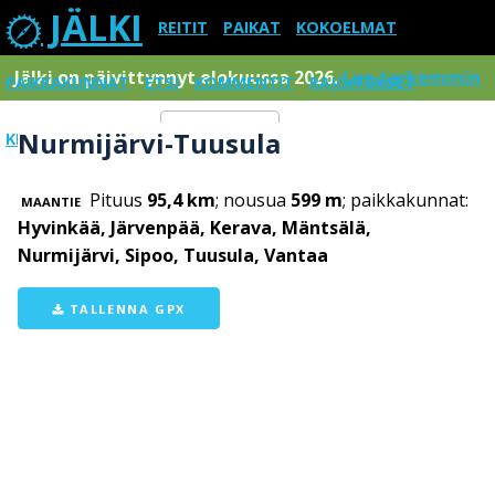
JÄLKI
REITIT
PAIKAT
KOKOELMAT
Jälki on päivittynnyt elokuussa 2026.
Lue tarkemmin
PAIKKAKUNNAT
ETSI
KOMMENTIT
RAJOITUKSET
Nurmijärvi-Tuusula
KIRJAUDU SISÄÄN
Menu
Pituus
95,4 km
; nousua
599 m
; paikkakunnat:
MAANTIE
Hyvinkää, Järvenpää, Kerava, Mäntsälä,
Nurmijärvi, Sipoo, Tuusula, Vantaa
TALLENNA GPX