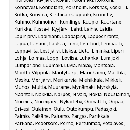
Kiuruvesi, Kivijärvi, Kökar, Kokemäki, Kokkola,
Konnevesi, Kontiolahti, Korsholm, Korsnäs, Koski Tl,
Kotka, Kouvola, Kristiinankaupunki, Kronoby,
Kuhmo, Kuhmoinen, Kumlinge, Kuopio, Kuortane,
Kurikka, Kustavi, Kyyjärvi, Lahti, Laihia, Laitila,
Lapinjärvi, Lapinlahti, Lappajärvi, Lappeenranta,
Lapua, Larsmo, Laukaa, Lemi, Lemland, Lempäälä,
Leppävirta, Lestijärvi, Lieksa, Lieto, Liminka, Liperi,
Lohja, Loimaa, Loppi, Loviisa, Luhanka, Lumijoki,
Lumparland, Luumäki, Luvia, Malax, Mäntsälä,
Mänttä-Vilppula, Mäntyharju, Mariehamn, Marttila,
Masku, Merijärvi, Merikarvia, Miehikkälä, Mikkeli,
Muhos, Multia, Muurame, Mynämäki, Myrskylä,
Naantali, Nakkila, Närpes, Nivala, Nokia, Nousiainen
Nurmes, Nurmijärvi, Nykarleby, Orimattila, Oripää,
Orivesi, Oulainen, Oulu, Outokumpu, Padasjoki,
Paimio, Pälkäne, Paltamo, Pargas, Parikkala,
Parkano, Pedersöre, Perho, Pertunmaa, Petäjävesi,