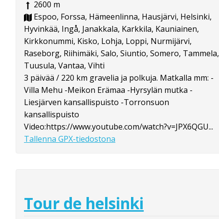
2600 m
Espoo, Forssa, Hämeenlinna, Hausjärvi, Helsinki,
Hyvinkää, Ingå, Janakkala, Karkkila, Kauniainen,
Kirkkonummi, Kisko, Lohja, Loppi, Nurmijärvi,
Raseborg, Riihimäki, Salo, Siuntio, Somero, Tammela,
Tuusula, Vantaa, Vihti
3 päivää / 220 km gravelia ja polkuja. Matkalla mm: -
Villa Mehu -Meikon Erämaa -Hyrsylän mutka -
Liesjärven kansallispuisto -Torronsuon
kansallispuisto
Video:https://www.youtube.com/watch?v=JPX6QGU...
Tallenna GPX-tiedostona
Tour de helsinki