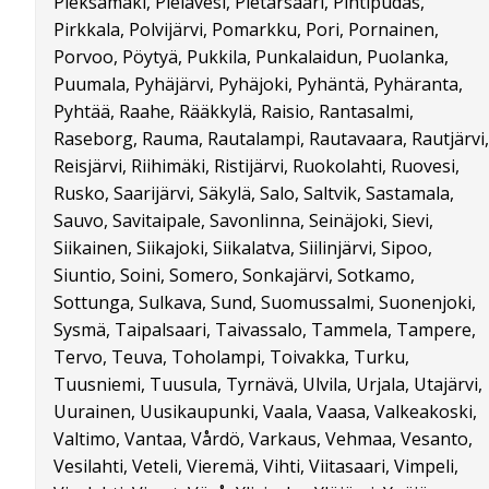
Pieksämäki, Pielavesi, Pietarsaari, Pihtipudas,
Pirkkala, Polvijärvi, Pomarkku, Pori, Pornainen,
Porvoo, Pöytyä, Pukkila, Punkalaidun, Puolanka,
Puumala, Pyhäjärvi, Pyhäjoki, Pyhäntä, Pyhäranta,
Pyhtää, Raahe, Rääkkylä, Raisio, Rantasalmi,
Raseborg, Rauma, Rautalampi, Rautavaara, Rautjärvi,
Reisjärvi, Riihimäki, Ristijärvi, Ruokolahti, Ruovesi,
Rusko, Saarijärvi, Säkylä, Salo, Saltvik, Sastamala,
Sauvo, Savitaipale, Savonlinna, Seinäjoki, Sievi,
Siikainen, Siikajoki, Siikalatva, Siilinjärvi, Sipoo,
Siuntio, Soini, Somero, Sonkajärvi, Sotkamo,
Sottunga, Sulkava, Sund, Suomussalmi, Suonenjoki,
Sysmä, Taipalsaari, Taivassalo, Tammela, Tampere,
Tervo, Teuva, Toholampi, Toivakka, Turku,
Tuusniemi, Tuusula, Tyrnävä, Ulvila, Urjala, Utajärvi,
Uurainen, Uusikaupunki, Vaala, Vaasa, Valkeakoski,
Valtimo, Vantaa, Vårdö, Varkaus, Vehmaa, Vesanto,
Vesilahti, Veteli, Vieremä, Vihti, Viitasaari, Vimpeli,