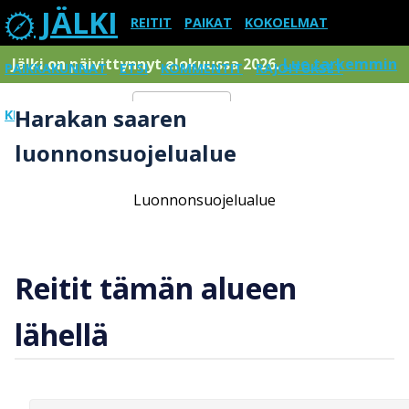
JÄLKI
REITIT
PAIKAT
KOKOELMAT
Jälki on päivittynnyt elokuussa 2026.
Lue tarkemmin
PAIKKAKUNNAT
ETSI
KOMMENTIT
RAJOITUKSET
Harakan saaren
KIRJAUDU SISÄÄN
Menu
luonnonsuojelualue
Luonnonsuojelualue
Reitit tämän alueen
lähellä