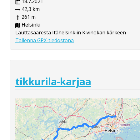
18.7.2021
42,3 km
261 m
Helsinki
Lauttasaaresta Itähelsinkiin Kivinokan kärkeen
Tallenna GPX-tiedostona
tikkurila-karjaa