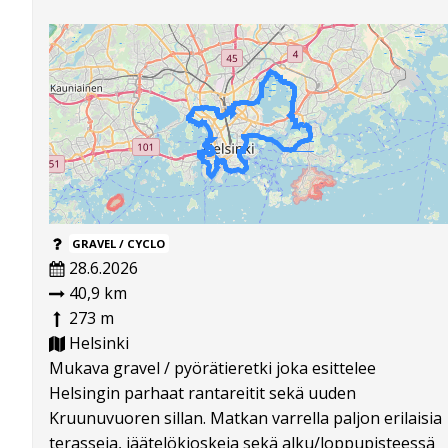
GRAVEL / CYCLO
28.6.2026
40,9 km
273 m
Helsinki
Mukava gravel / pyörätieretki joka esittelee
Helsingin parhaat rantareitit sekä uuden
Kruunuvuoren sillan. Matkan varrella paljon erilaisia
terasseja, jäätelökioskeja sekä alku/loppupisteessä