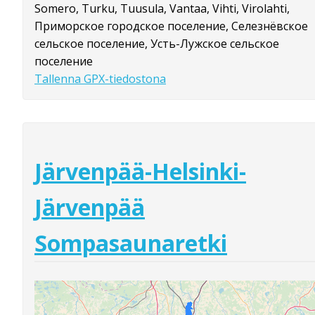
Somero, Turku, Tuusula, Vantaa, Vihti, Virolahti,
Приморское городское поселение, Селезнёвское
сельское поселение, Усть-Лужское сельское
поселение
Tallenna GPX-tiedostona
Järvenpää-Helsinki-
Järvenpää
Sompasaunaretki