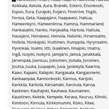
Asikkala, Askola, Aura, Brändö, Eckerö, Enonkoski,
Espoo, Eura, Eurajoki, Evijärvi, Finström, Föglö,
Forssa, Geta, Haapajärvi, Haapavesi, Halsua,
Hämeenkyrö, Hämeenlinna, Hamina, Hammarland,
Hankasalmi, Hanko, Harjavalta, Hartola, Hattula,
Hausjärvi, Heinävesi, Heinola, Helsinki, Hirvensalmi,
Hollola, Honkajoki, Huittinen, Humppila, Hyrynsalmi,
Hyvinkää, Iisalmi, Iitti, Ikaalinen, Ilmajoki, Imatra,
Ingå, Isojoki, Isokyrö, Jämijärvi, Jämsä, Janakkala,
Järvenpää, Joensuu, Jokioinen, Jomala, Joroinen,
Joutsa, Juuka, Juupajoki, Juva, Jyväskylä, Kaarina,
Kaavi, Kajaani, Kalajoki, Kangasala, Kangasniemi,
Kankaanpää, Kannonkoski, Kannus, Karijoki,
Karkkila, Kärkölä, Kärsämäki, Karstula, Karvia,
Kaskinen, Kauhajoki, Kauhava, Kauniainen,
Kaustinen, Keitele, Kempele, Kerava, Keuruu, Kihniö,
Kimitoön, Kinnula, Kirkkonummi, Kisko, Kitee,