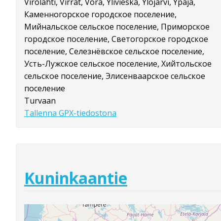
Virolahti, Virrat, Vörå, Ylivieska, Ylöjärvi, Ypäjä,
Каменногорское городское поселение,
Мийнальское сельское поселение, Приморское
городское поселение, Светогорское городское
поселение, Селезнёвское сельское поселение,
Усть-Лужское сельское поселение, Хийтольское
сельское поселение, Элисенваарское сельское
поселение
Turvaan
Tallenna GPX-tiedostona
Kuninkaantie