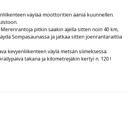
nliikenteen väylää moottoritien ääniä kuunnellen.
uistoon.
erenrantoja pitkin saakin ajella sitten noin 40 km,
ydä Sompasaunassa ja jatkaa sitten joenrantaraittia
ava kevyenliikenteen väylä metsän siimeksessä.
ilypäivä takana ja kilometrejäkin kertyi n. 120 !