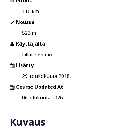
Pituus
116 km
Nousua
523 m
Käyttäjältä
Fillarihemmo
Lisätty
29. toukokuuta 2018
Course Updated At
06. elokuuta 2026
Kuvaus