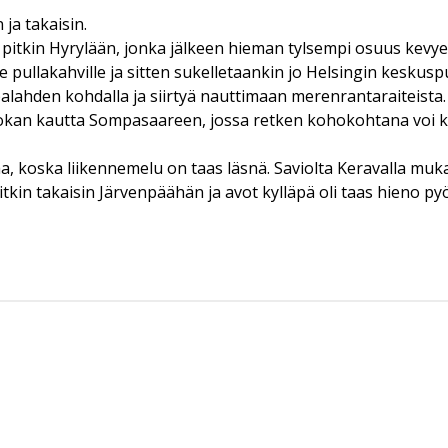
ja takaisin.
 pitkin Hyrylään, jonka jälkeen hieman tylsempi osuus kevye
 pullakahville ja sitten sukelletaankin jo Helsingin keskusp
hden kohdalla ja siirtyä nauttimaan merenrantaraiteista. M
okan kautta Sompasaareen, jossa retken kohokohtana voi kä
a, koska liikennemelu on taas läsnä. Saviolta Keravalla muk
n takaisin Järvenpäähän ja avot kylläpä oli taas hieno pyörä