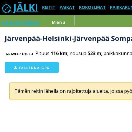
JÄLKI
REITIT
PAIKAT
KOKOELMAT
PAIKKAKU
KIRJAUDU SISÄÄN
Menu
Järvenpää-Helsinki-Järvenpää Somp
Pituus
116 km
; nousua
523 m
; paikkakunna
GRAVEL / CYCLO
TALLENNA GPX
Tämän reitin lähellä on rajoitettuja alueita, joissa pyör