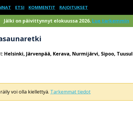
NNAT
ETSI
KOMMENTIT
RAJOITUKSET
Jälki on päivittynnyt elokuussa 2026.
Lue tarkemmin
asaunaretki
t:
Helsinki, Järvenpää, Kerava, Nurmijärvi, Sipoo, Tuusu
äily voi olla kiellettyä.
Tarkemmat tiedot