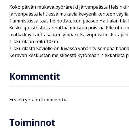
Koko päivän mukava pyöräretki Järvenpäästä Helsinkiin 
Järvenpäästä lähtiessä mukavia kevyenliikenteen väyliä
Tammistossa taas helpottaa, kun pääsee Haltialan tilalle
Keskuspuistosta kannattaa muistaa poistua Pikkuhuopala
matka käy Lauttasaaren ympäri, Kaivopuiston, Katajan
Tikkurilaan reilu 10km.
Tikkurilasta Saviolle on luvassa vähän tylsempää baana
Keravan keskustan melskeestä Kytömaan hiekkatietä pitki
Kommentit
Ei vielä yhtään kommenttia
Toiminnot