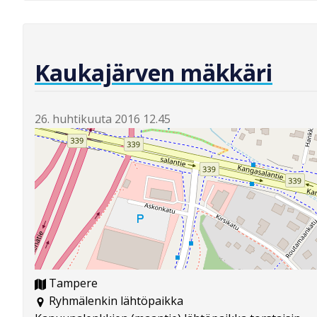
Kaukajärven mäkkäri
26. huhtikuuta 2016 12.45
Tampere
Ryhmälenkin lähtöpaikka