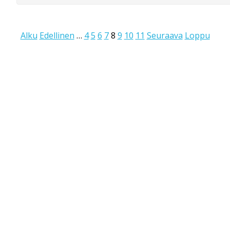
Alku
Edellinen
…
4
5
6
7
8
9
10
11
Seuraava
Loppu