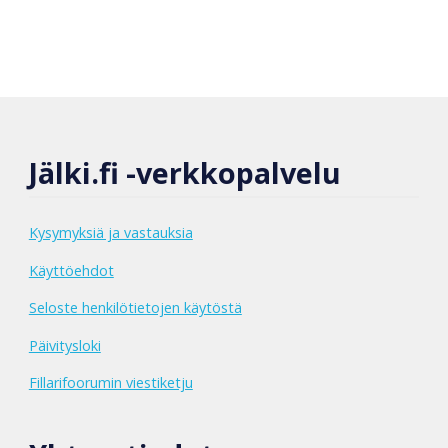
Jälki.fi -verkkopalvelu
Kysymyksiä ja vastauksia
Käyttöehdot
Seloste henkilötietojen käytöstä
Päivitysloki
Fillarifoorumin viestiketju