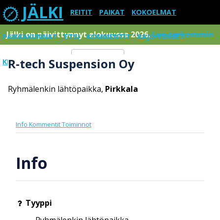
JÄLKI
REITIT
PAIKAT
KOKOELMAT
Jälki on päivittynnyt elokuussa 2026.
Lue tarkemmin
PAIKKAKUNNAT
ETSI
KOMMENTIT
RAJOITUKSET
R-tech Suspension Oy
KIRJAUDU SISÄÄN
Menu
Ryhmälenkin lähtöpaikka,
Pirkkala
Info
Kommentit
Toiminnot
Info
Tyyppi
Ryhmälenkin lähtöpaikka