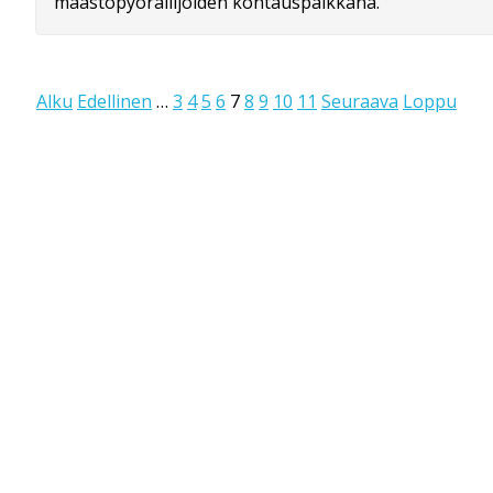
maastopyöräilijöiden kohtauspaikkana.
Alku
Edellinen
…
3
4
5
6
7
8
9
10
11
Seuraava
Loppu