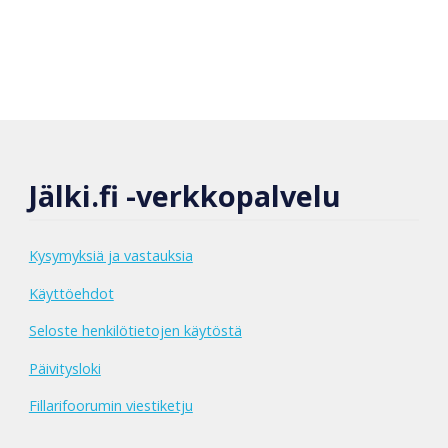
Jälki.fi -verkkopalvelu
Kysymyksiä ja vastauksia
Käyttöehdot
Seloste henkilötietojen käytöstä
Päivitysloki
Fillarifoorumin viestiketju