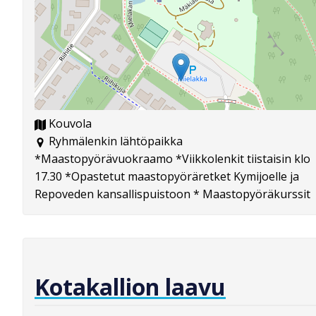
Kouvola
Ryhmälenkin lähtöpaikka
*Maastopyörävuokraamo *Viikkolenkit tiistaisin klo
17.30 *Opastetut maastopyöräretket Kymijoelle ja
Repoveden kansallispuistoon * Maastopyöräkurssit
Kotakallion laavu