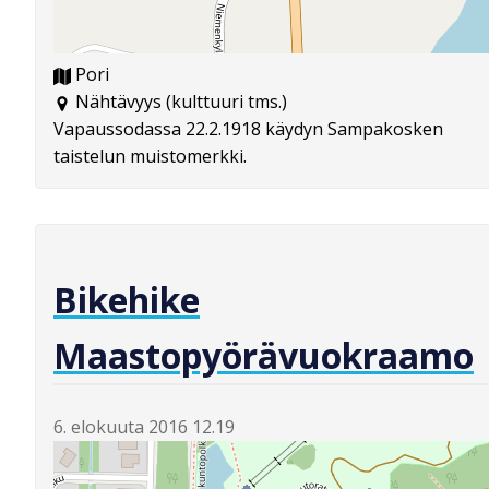
Pori
Nähtävyys (kulttuuri tms.)
Vapaussodassa 22.2.1918 käydyn Sampakosken
taistelun muistomerkki.
Bikehike
Maastopyörävuokraamo
6. elokuuta 2016 12.19