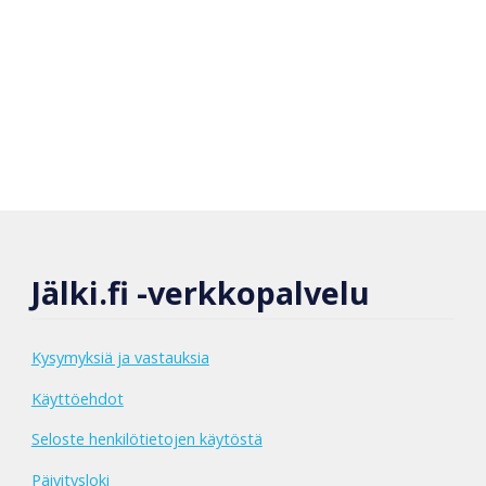
Jälki.fi -verkkopalvelu
Kysymyksiä ja vastauksia
Käyttöehdot
Seloste henkilötietojen käytöstä
Päivitysloki