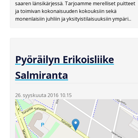
saaren länsikärjessä. Tarjoamme merelliset puitteet
ja toimivan kokonaisuuden kokouksiin sekä
monenlaisiin juhliin ja yksityistilaisuuksiin ympäri...
Pyöräilyn Erikoisliike
Salmiranta
26. syyskuuta 2016 10.15