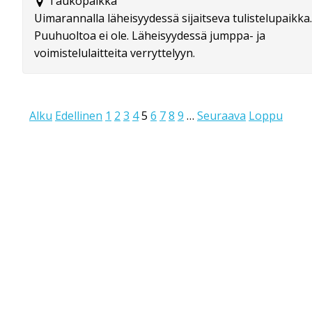
Taukopaikka
Uimarannalla läheisyydessä sijaitseva tulistelupaikka.
Puuhuoltoa ei ole. Läheisyydessä jumppa- ja
voimistelulaitteita verryttelyyn.
Alku
Edellinen
1
2
3
4
5
6
7
8
9
…
Seuraava
Loppu