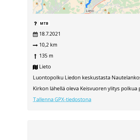
MTB
18.7.2021
10,2 km
135 m
Lieto
Luontopolku Liedon keskustasta Nautelankosk
Kirkon lähellä oleva Keisvuoren ylitys polkua pi
Tallenna GPX-tiedostona