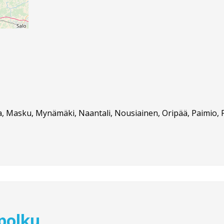
maa, Masku, Mynämäki, Naantali, Nousiainen, Oripää, Paimio, 
polku