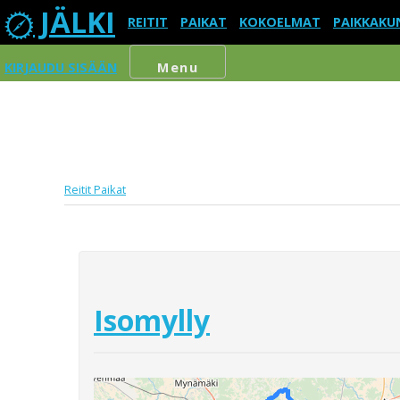
JÄLKI
REITIT
PAIKAT
KOKOELMAT
PAIKKAKU
KIRJAUDU SISÄÄN
Menu
Reitit
Paikat
Isomylly