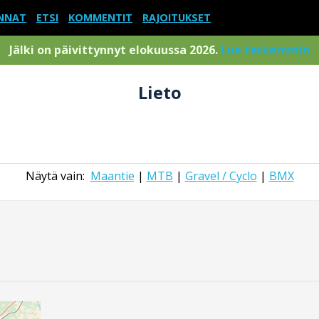
NNAT
ETSI
KOMMENTIT
RAJOITUKSET
Jälki on päivittynnyt elokuussa 2026.
Lue tarkemmin
Lieto
Näytä vain:
Maantie
|
MTB
|
Gravel / Cyclo
|
BMX