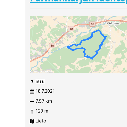
MTB
18.7.2021
7,57 km
129 m
Lieto