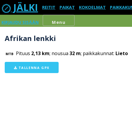
JÄLKI
REITIT
PAIKAT
KOKOELMAT
PAIKKAKU
KIRJAUDU SISÄÄN
Menu
Afrikan lenkki
Pituus
2,13 km
; nousua
32 m
; paikkakunnat:
Lieto
MTB
TALLENNA GPX