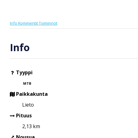
Info
Kommentit
Toiminnot
Info
Tyyppi
MTB
Paikkakunta
Lieto
Pituus
2,13 km
Nousua