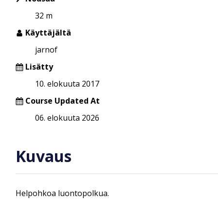
32 m
Käyttäjältä
jarnof
Lisätty
10. elokuuta 2017
Course Updated At
06. elokuuta 2026
Kuvaus
Helpohkoa luontopolkua.