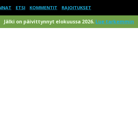
NNAT
ETSI
KOMMENTIT
RAJOITUKSET
Jälki on päivittynnyt elokuussa 2026.
Lue tarkemmin