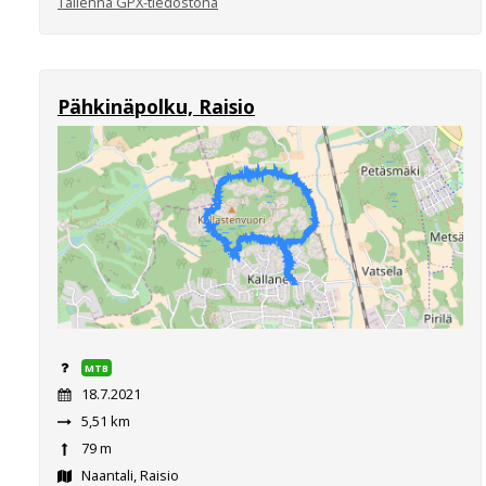
Tallenna GPX-tiedostona
Pähkinäpolku, Raisio
MTB
18.7.2021
5,51 km
79 m
Naantali, Raisio