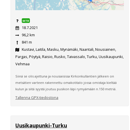
MTB
18.7.2021
96,2 km
841 m
Kustavi, Laitila, Masku, Mynämäki, Naantali, Nousiainen,
Pargas, Pöytyä, Raisio, Rusko, Taivassalo, Turku, Uusikaupunki,
Vehmaa
Siinä se olis ajettuna ja nousiaisissa Kirkonkullantien jälkeen on
metsätien varteen rakennettu omakotitalo jossa omistaja kieltää
kulun ja siitä syystä joutuu pusikon läpi rymyämään n.150 metriä.
Tallenna GPX-tiedostona
Uusikaupunki-Turku