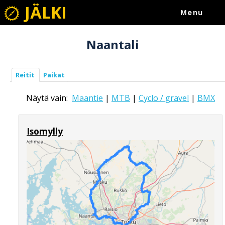
JÄLKI
Menu
Naantali
Reitit
Paikat
Näytä vain:
Maantie
|
MTB
|
Cyclo / gravel
|
BMX
Isomylly