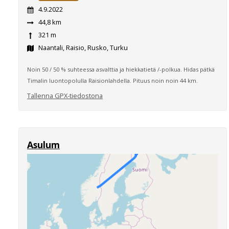
4.9.2022
44,8 km
321 m
Naantali, Raisio, Rusko, Turku
Noin 50 / 50 % suhteessa asvalttia ja hiekkatietä /-polkua. Hidas pätkä
Timalin luontopolulla Raisionlahdella. Pituus noin noin 44 km.
Tallenna GPX-tiedostona
Asulum