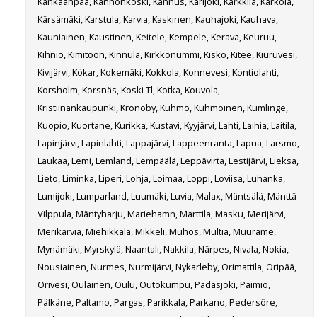
Kankaanpää, Kannonkoski, Kannus, Karijoki, Karkkila, Kärkölä,
Kärsämäki, Karstula, Karvia, Kaskinen, Kauhajoki, Kauhava,
Kauniainen, Kaustinen, Keitele, Kempele, Kerava, Keuruu,
Kihniö, Kimitoön, Kinnula, Kirkkonummi, Kisko, Kitee, Kiuruvesi,
Kivijärvi, Kökar, Kokemäki, Kokkola, Konnevesi, Kontiolahti,
Korsholm, Korsnäs, Koski Tl, Kotka, Kouvola,
Kristiinankaupunki, Kronoby, Kuhmo, Kuhmoinen, Kumlinge,
Kuopio, Kuortane, Kurikka, Kustavi, Kyyjärvi, Lahti, Laihia, Laitila,
Lapinjärvi, Lapinlahti, Lappajärvi, Lappeenranta, Lapua, Larsmo,
Laukaa, Lemi, Lemland, Lempäälä, Leppävirta, Lestijärvi, Lieksa,
Lieto, Liminka, Liperi, Lohja, Loimaa, Loppi, Loviisa, Luhanka,
Lumijoki, Lumparland, Luumäki, Luvia, Malax, Mäntsälä, Mänttä-
Vilppula, Mäntyharju, Mariehamn, Marttila, Masku, Merijärvi,
Merikarvia, Miehikkälä, Mikkeli, Muhos, Multia, Muurame,
Mynämäki, Myrskylä, Naantali, Nakkila, Närpes, Nivala, Nokia,
Nousiainen, Nurmes, Nurmijärvi, Nykarleby, Orimattila, Oripää,
Orivesi, Oulainen, Oulu, Outokumpu, Padasjoki, Paimio,
Pälkäne, Paltamo, Pargas, Parikkala, Parkano, Pedersöre,