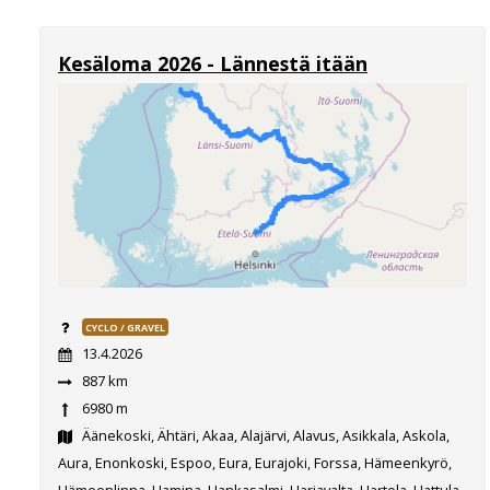
Kesäloma 2026 - Lännestä itään
CYCLO / GRAVEL
13.4.2026
887 km
6980 m
Äänekoski, Ähtäri, Akaa, Alajärvi, Alavus, Asikkala, Askola,
Aura, Enonkoski, Espoo, Eura, Eurajoki, Forssa, Hämeenkyrö,
Hämeenlinna, Hamina, Hankasalmi, Harjavalta, Hartola, Hattula,