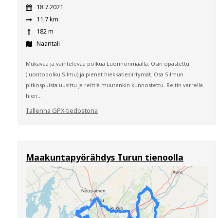
18.7.2021
11,7 km
182 m
Naantali
Mukavaa ja vaihtelevaa polkua Luonnonmaalla. Osin opastettu
(luontopolku Silmu) ja pienet hiekkatiesiirtymät. Osa Silmun
pitkospuista uusittu ja reittiä muutenkin kunnostettu. Reitin varrella
hien...
Tallenna GPX-tiedostona
Maakuntapyörähdys Turun tienoolla