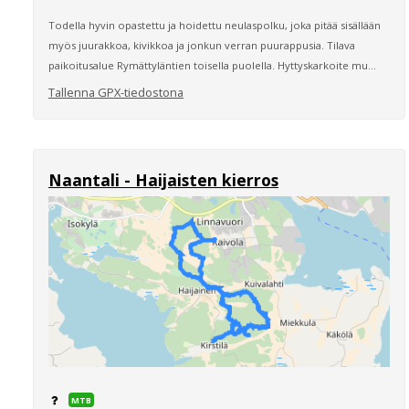
Todella hyvin opastettu ja hoidettu neulaspolku, joka pitää sisällään
myös juurakkoa, kivikkoa ja jonkun verran puurappusia. Tilava
paikoitusalue Rymättyläntien toisella puolella. Hyttyskarkoite mu...
Tallenna GPX-tiedostona
Naantali - Haijaisten kierros
MTB