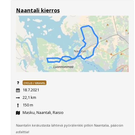
Naantali kierros
CYCLO / GRAVEL
18.7.2021
22,1 km
150 m
Masku, Naantali, Raisio
Naantalin keskustasta lähtevä pyörälenkki pitkin Naantalia, pääosin
asfalttia!