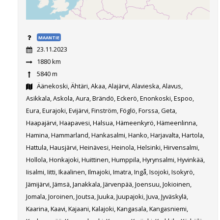
MAANTIE
23.11.2023
1880 km
5840 m
Äänekoski, Ähtäri, Akaa, Alajärvi, Alavieska, Alavus,
Asikkala, Askola, Aura, Brändö, Eckerö, Enonkoski, Espoo,
Eura, Eurajoki, Evijärvi, Finström, Föglö, Forssa, Geta,
Haapajärvi, Haapavesi, Halsua, Hämeenkyrö, Hämeenlinna,
Hamina, Hammarland, Hankasalmi, Hanko, Harjavalta, Hartola,
Hattula, Hausjärvi, Heinävesi, Heinola, Helsinki, Hirvensalmi,
Hollola, Honkajoki, Huittinen, Humppila, Hyrynsalmi, Hyvinkää,
Iisalmi, Iitti, Ikaalinen, Ilmajoki, Imatra, Ingå, Isojoki, Isokyrö,
Jämijärvi, Jämsä, Janakkala, Järvenpää, Joensuu, Jokioinen,
Jomala, Joroinen, Joutsa, Juuka, Juupajoki, Juva, Jyväskylä,
Kaarina, Kaavi, Kajaani, Kalajoki, Kangasala, Kangasniemi,