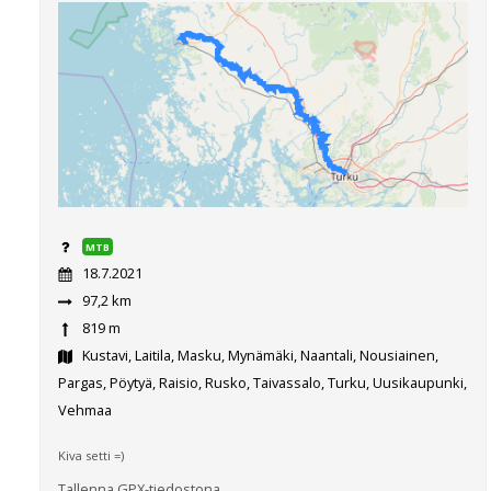
MTB
18.7.2021
97,2 km
819 m
Kustavi, Laitila, Masku, Mynämäki, Naantali, Nousiainen,
Pargas, Pöytyä, Raisio, Rusko, Taivassalo, Turku, Uusikaupunki,
Vehmaa
Kiva setti =)
Tallenna GPX-tiedostona