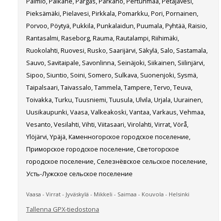
Paimio, Pälkäne, Pargas, Parkano, Pertunmaa, Petäjävesi,
Pieksämäki, Pielavesi, Pirkkala, Pomarkku, Pori, Pornainen,
Porvoo, Pöytyä, Pukkila, Punkalaidun, Puumala, Pyhtää, Raisio,
Rantasalmi, Raseborg, Rauma, Rautalampi, Riihimäki,
Ruokolahti, Ruovesi, Rusko, Saarijärvi, Säkylä, Salo, Sastamala,
Sauvo, Savitaipale, Savonlinna, Seinäjoki, Siikainen, Siilinjärvi,
Sipoo, Siuntio, Soini, Somero, Sulkava, Suonenjoki, Sysmä,
Taipalsaari, Taivassalo, Tammela, Tampere, Tervo, Teuva,
Toivakka, Turku, Tuusniemi, Tuusula, Ulvila, Urjala, Uurainen,
Uusikaupunki, Vaasa, Valkeakoski, Vantaa, Varkaus, Vehmaa,
Vesanto, Vesilahti, Vihti, Viitasaari, Virolahti, Virrat, Vörå,
Ylöjärvi, Ypäjä, Каменногорское городское поселение,
Приморское городское поселение, Светогорское
городское поселение, Селезнёвское сельское поселение,
Усть-Лужское сельское поселение
Vaasa - Virrat - Jyväskylä - Mikkeli - Saimaa - Kouvola - Helsinki
Tallenna GPX-tiedostona