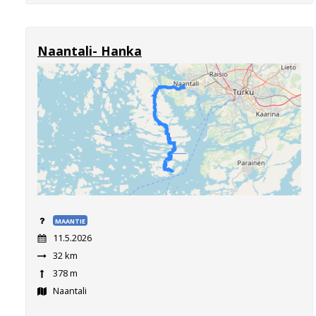
Naantali- Hanka
MAANTIE
11.5.2026
32 km
378 m
Naantali