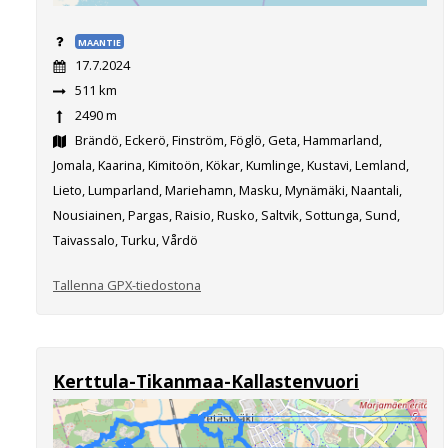
MAANTIE
17.7.2024
511 km
2490 m
Brändö, Eckerö, Finström, Föglö, Geta, Hammarland,
Jomala, Kaarina, Kimitoön, Kökar, Kumlinge, Kustavi, Lemland,
Lieto, Lumparland, Mariehamn, Masku, Mynämäki, Naantali,
Nousiainen, Pargas, Raisio, Rusko, Saltvik, Sottunga, Sund,
Taivassalo, Turku, Vårdö
Tallenna GPX-tiedostona
Kerttula-Tikanmaa-Kallastenvuori