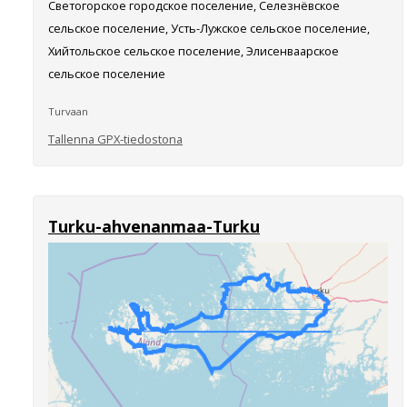
Светогорское городское поселение, Селезнёвское
сельское поселение, Усть-Лужское сельское поселение,
Хийтольское сельское поселение, Элисенваарское
сельское поселение
Turvaan
Tallenna GPX-tiedostona
Turku-ahvenanmaa-Turku