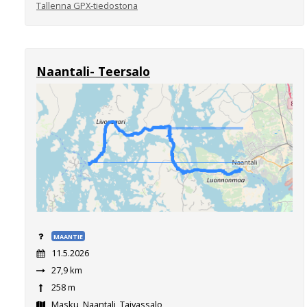
Tallenna GPX-tiedostona
Naantali- Teersalo
MAANTIE
11.5.2026
27,9 km
258 m
Masku, Naantali, Taivassalo