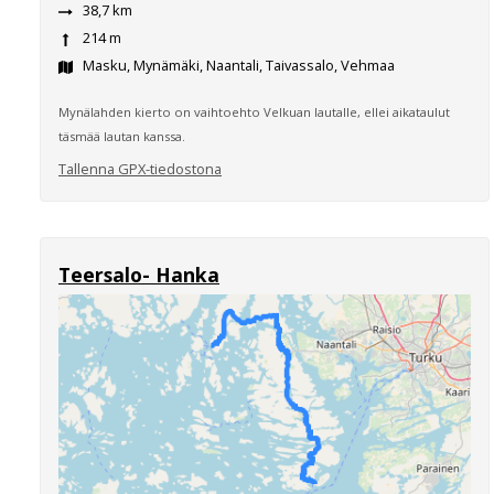
38,7 km
214 m
Masku, Mynämäki, Naantali, Taivassalo, Vehmaa
Mynälahden kierto on vaihtoehto Velkuan lautalle, ellei aikataulut
täsmää lautan kanssa.
Tallenna GPX-tiedostona
Teersalo- Hanka