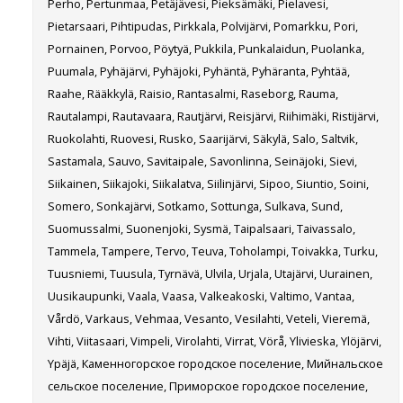
Perho, Pertunmaa, Petäjävesi, Pieksämäki, Pielavesi,
Pietarsaari, Pihtipudas, Pirkkala, Polvijärvi, Pomarkku, Pori,
Pornainen, Porvoo, Pöytyä, Pukkila, Punkalaidun, Puolanka,
Puumala, Pyhäjärvi, Pyhäjoki, Pyhäntä, Pyhäranta, Pyhtää,
Raahe, Rääkkylä, Raisio, Rantasalmi, Raseborg, Rauma,
Rautalampi, Rautavaara, Rautjärvi, Reisjärvi, Riihimäki, Ristijärvi,
Ruokolahti, Ruovesi, Rusko, Saarijärvi, Säkylä, Salo, Saltvik,
Sastamala, Sauvo, Savitaipale, Savonlinna, Seinäjoki, Sievi,
Siikainen, Siikajoki, Siikalatva, Siilinjärvi, Sipoo, Siuntio, Soini,
Somero, Sonkajärvi, Sotkamo, Sottunga, Sulkava, Sund,
Suomussalmi, Suonenjoki, Sysmä, Taipalsaari, Taivassalo,
Tammela, Tampere, Tervo, Teuva, Toholampi, Toivakka, Turku,
Tuusniemi, Tuusula, Tyrnävä, Ulvila, Urjala, Utajärvi, Uurainen,
Uusikaupunki, Vaala, Vaasa, Valkeakoski, Valtimo, Vantaa,
Vårdö, Varkaus, Vehmaa, Vesanto, Vesilahti, Veteli, Vieremä,
Vihti, Viitasaari, Vimpeli, Virolahti, Virrat, Vörå, Ylivieska, Ylöjärvi,
Ypäjä, Каменногорское городское поселение, Мийнальское
сельское поселение, Приморское городское поселение,