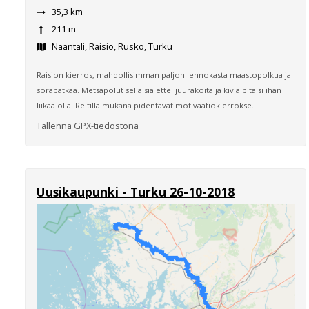
35,3 km
211 m
Naantali, Raisio, Rusko, Turku
Raision kierros, mahdollisimman paljon lennokasta maastopolkua ja
sorapätkää. Metsäpolut sellaisia ettei juurakoita ja kiviä pitäisi ihan
liikaa olla. Reitillä mukana pidentävät motivaatiokierrokse...
Tallenna GPX-tiedostona
Uusikaupunki - Turku 26-10-2018