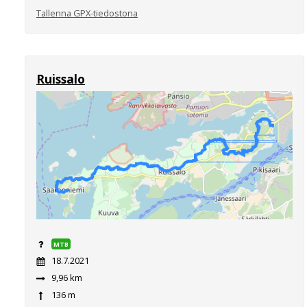
Tallenna GPX-tiedostona
Ruissalo
MTB
18.7.2021
9,96 km
136 m