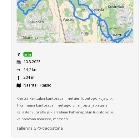
MTB
10.3.2025
14,7 km
204 m
Naantali, Raisio
Kiertää Kerttulan kuntoradan metsien luontopolkuja pitkin
Tikanmaan kuntoradan metsäpoluille, joista jatketaan
Kallastenvuorelle ja kierretään Pähkinäpolun luontopolku.
Vaihtelevaa maastoa, metsäpo...
Tallenna GPX-tiedostona