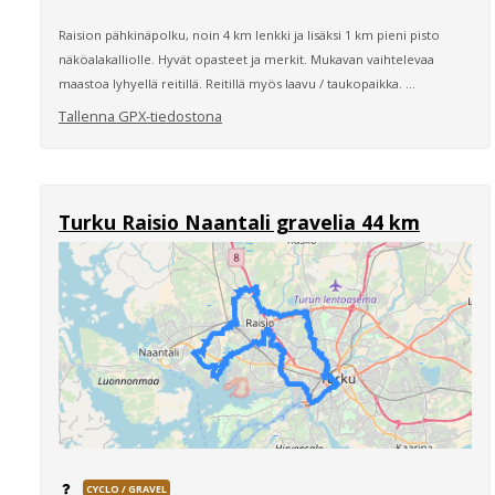
Raision pähkinäpolku, noin 4 km lenkki ja lisäksi 1 km pieni pisto
näköalakalliolle. Hyvät opasteet ja merkit. Mukavan vaihtelevaa
maastoa lyhyellä reitillä. Reitillä myös laavu / taukopaikka. ...
Tallenna GPX-tiedostona
Turku Raisio Naantali gravelia 44 km
CYCLO / GRAVEL