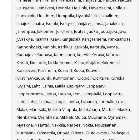
Hausjärvi, Heinävesi, Heinola, Helsinki, Hirvensalmi, Hollola,
Honkajoki, Huittinen, Humppila, Hyvinkää, Iitti, Ikaalinen,
Ilmajoki, Imatra, Isojoki, Isokyrö, Jämijärvi, Jämsä, Janakkala,
Järvenpää, Jokioinen, Joroinen, Joutsa, Juuka, Juupajoki, Juva,
Jyväskylä, Kaarina, Kaavi, Kangasala, Kangasniemi, Kankaanpää,
Kannonkoski, Karijoki, Karkkila, Kärkölä, Karstula, Karvia,
Kauhajoki, Kauhava, Kauniainen, Keitele, Kerava, Keuruu,
Kihniö, Kimitoön, Kirkkonummi, Kisko, Kivijärvi, Kokemäki,
Konnevesi, Korsholm, Koski Tl, Kotka, Kouvola,
Kristiinankaupunki, Kuhmoinen, Kuopio, Kuortane, Kurikka,
Kyyjärvi, Lahti, Laihia, Laitila, Lapinjärvi, Lappajärvi,
Lappeenranta, Lapua, Laukaa, Lemi, Lempäälä, Leppävirta,
Lieto, Lohja, Loimaa, Loppi, Loviisa, Luhanka, Luumäki, Luvia,
Malax, Mäntsälä, Mänttä-Vilppula, Mäntyharju, Marttila, Masku,
Merikarvia, Miehikkälä, Mikkeli, Multia, Muurame, Mynämäki,
Myrskylä, Naantali, Nakkila, Närpes, Nokia, Nousiainen,
Nurmijärvi, Orimattila, Oripää, Orivesi, Outokumpu, Padasjoki,