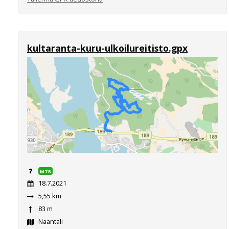
kultaranta-kuru-ulkoilureitisto.gpx
MTB
18.7.2021
5,55 km
83 m
Naantali