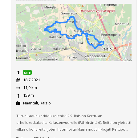
MTB
18.7.2021
11,9 km
159 m
Naantali, Raisio
Turun Ladun keskiviikkolenkki 2.9. Raision Kerttulan
urheilukeskukselta Kallastenvuorelle (Pähkinämäki). Reitti on yleisesti
vilkas ulkoilureitti, joten huomioi tarkkaan muut liikkujat! Reittipo...