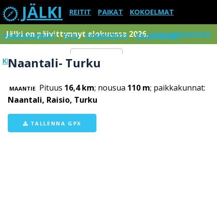
JÄLKI
REITIT
PAIKAT
KOKOELMAT
Jälki on päivittynnyt elokuussa 2026.
Lue tarkemmin
PAIKKAKUNNAT
ETSI
KOMMENTIT
RAJOITUKSET
Naantali- Turku
KIRJAUDU SISÄÄN
Menu
Pituus
16,4 km
; nousua
110 m
; paikkakunnat:
MAANTIE
Naantali, Raisio, Turku
TALLENNA GPX