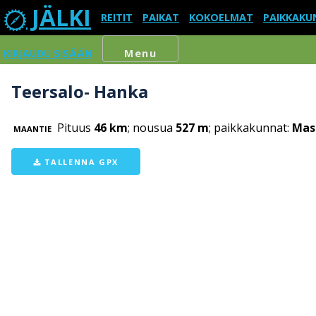
JÄLKI
REITIT
PAIKAT
KOKOELMAT
PAIKKAKU
KIRJAUDU SISÄÄN
Menu
Teersalo- Hanka
Pituus
46 km
; nousua
527 m
; paikkakunnat:
Mask
MAANTIE
TALLENNA GPX