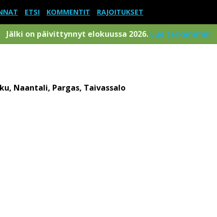
NNAT
ETSI
KOMMENTIT
RAJOITUKSET
Jälki on päivittynnyt elokuussa 2026.
Lue tarkemmin
u, Naantali, Pargas, Taivassalo