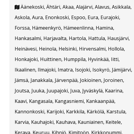
Äänekoski, Ähtäri, Akaa, Alajärvi, Alavus, Asikkala,
Askola, Aura, Enonkoski, Espoo, Eura, Eurajoki,
Forssa, Hämeenkyrö, Hämeenlinna, Hamina,
Hankasalmi, Harjavalta, Hartola, Hattula, Hausjärvi,
Heinävesi, Heinola, Helsinki, Hirvensalmi, Hollola,
Honkajoki, Huittinen, Humppila, Hyvinkää, Iitti,
Ikaalinen, Ilmajoki, Imatra, Isojoki, Isokyrö, Jämijärvi,
Jämsä, Janakkala, Järvenpää, Jokioinen, Joroinen,
Joutsa, Juuka, Juupajoki, Juva, Jyväskylä, Kaarina,
Kaavi, Kangasala, Kangasniemi, Kankaanpää,
Kannonkoski, Karijoki, Karkkila, Kärkölä, Karstula,
Karvia, Kauhajoki, Kauhava, Kauniainen, Keitele,
Kerava, Keuruu, Kihniö, Kimitoön, Kirkkonummi,