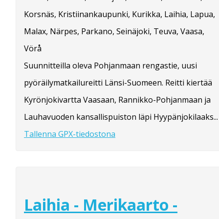
Korsnäs, Kristiinankaupunki, Kurikka, Laihia, Lapua,
Malax, Närpes, Parkano, Seinäjoki, Teuva, Vaasa,
Vörå
Suunnitteilla oleva Pohjanmaan rengastie, uusi
pyöräilymatkailureitti Länsi-Suomeen. Reitti kiertää
Kyrönjokivartta Vaasaan, Rannikko-Pohjanmaan ja
Lauhavuoden kansallispuiston läpi Hyypänjokilaaks...
Tallenna GPX-tiedostona
Laihia - Merikaarto -