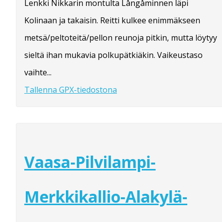
Lenkki Nikkarin montulta Långåminnen läpi
Kolinaan ja takaisin. Reitti kulkee enimmäkseen
metsä/peltoteitä/pellon reunoja pitkin, mutta löytyy
sieltä ihan mukavia polkupätkiäkin. Vaikeustaso
vaihte...
Tallenna GPX-tiedostona
Vaasa-Pilvilampi-
Merkkikallio-Alakylä-