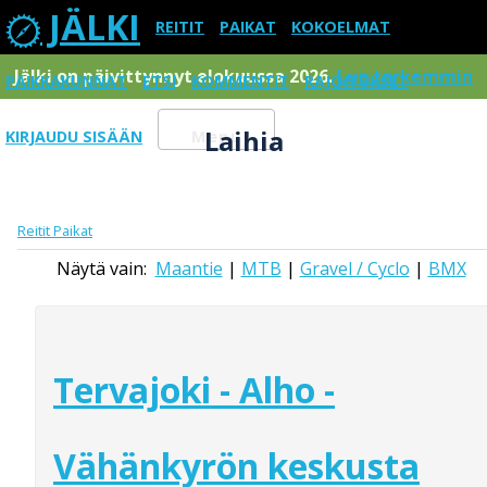
JÄLKI
REITIT
PAIKAT
KOKOELMAT
Jälki on päivittynnyt elokuussa 2026.
Lue tarkemmin
PAIKKAKUNNAT
ETSI
KOMMENTIT
RAJOITUKSET
Laihia
KIRJAUDU SISÄÄN
Menu
Reitit
Paikat
Näytä vain:
Maantie
|
MTB
|
Gravel / Cyclo
|
BMX
Tervajoki - Alho -
Vähänkyrön keskusta