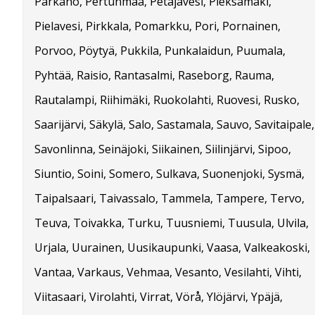
Parkano, Pertunmaa, Petäjävesi, Pieksämäki,
Pielavesi, Pirkkala, Pomarkku, Pori, Pornainen,
Porvoo, Pöytyä, Pukkila, Punkalaidun, Puumala,
Pyhtää, Raisio, Rantasalmi, Raseborg, Rauma,
Rautalampi, Riihimäki, Ruokolahti, Ruovesi, Rusko,
Saarijärvi, Säkylä, Salo, Sastamala, Sauvo, Savitaipale,
Savonlinna, Seinäjoki, Siikainen, Siilinjärvi, Sipoo,
Siuntio, Soini, Somero, Sulkava, Suonenjoki, Sysmä,
Taipalsaari, Taivassalo, Tammela, Tampere, Tervo,
Teuva, Toivakka, Turku, Tuusniemi, Tuusula, Ulvila,
Urjala, Uurainen, Uusikaupunki, Vaasa, Valkeakoski,
Vantaa, Varkaus, Vehmaa, Vesanto, Vesilahti, Vihti,
Viitasaari, Virolahti, Virrat, Vörå, Ylöjärvi, Ypäjä,