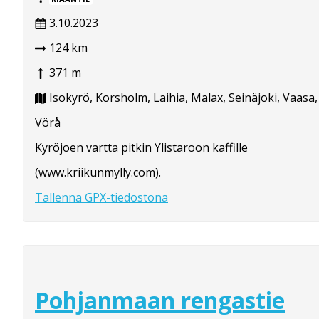
3.10.2023
124 km
371 m
Isokyrö, Korsholm, Laihia, Malax, Seinäjoki, Vaasa,
Vörå
Kyröjoen vartta pitkin Ylistaroon kaffille
(www.kriikunmylly.com).
Tallenna GPX-tiedostona
Pohjanmaan rengastie