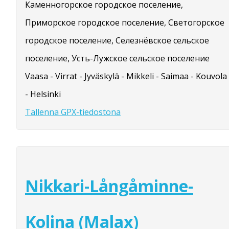
Каменногорское городское поселение,
Приморское городское поселение, Светогорское
городское поселение, Селезнёвское сельское
поселение, Усть-Лужское сельское поселение
Vaasa - Virrat - Jyväskylä - Mikkeli - Saimaa - Kouvola
- Helsinki
Tallenna GPX-tiedostona
Nikkari-Långåminne-
Kolina (Malax)