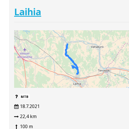
Laihia
MTB
18.7.2021
22,4 km
100 m