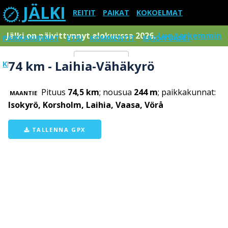
JÄLKI
REITIT
PAIKAT
KOKOELMAT
Jälki on päivittynnyt elokuussa 2026.
Lue tarkemmin
PAIKKAKUNNAT
ETSI
KOMMENTIT
RAJOITUKSET
74 km - Laihia-Vähäkyrö
KIRJAUDU SISÄÄN
Menu
Pituus
74,5 km
; nousua
244 m
; paikkakunnat:
MAANTIE
Isokyrö, Korsholm, Laihia, Vaasa, Vörå
TALLENNA GPX