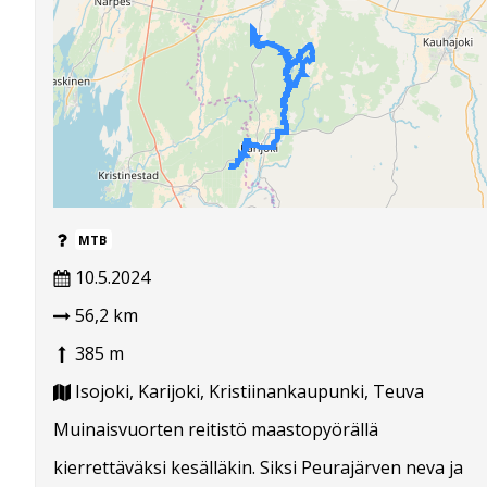
MTB
10.5.2024
56,2 km
385 m
Isojoki, Karijoki, Kristiinankaupunki, Teuva
Muinaisvuorten reitistö maastopyörällä
kierrettäväksi kesälläkin. Siksi Peurajärven neva ja