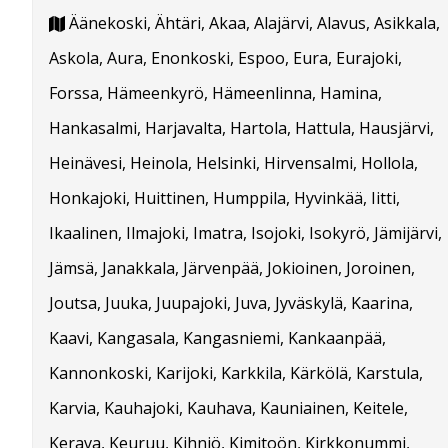
Äänekoski, Ähtäri, Akaa, Alajärvi, Alavus, Asikkala,
Askola, Aura, Enonkoski, Espoo, Eura, Eurajoki,
Forssa, Hämeenkyrö, Hämeenlinna, Hamina,
Hankasalmi, Harjavalta, Hartola, Hattula, Hausjärvi,
Heinävesi, Heinola, Helsinki, Hirvensalmi, Hollola,
Honkajoki, Huittinen, Humppila, Hyvinkää, Iitti,
Ikaalinen, Ilmajoki, Imatra, Isojoki, Isokyrö, Jämijärvi,
Jämsä, Janakkala, Järvenpää, Jokioinen, Joroinen,
Joutsa, Juuka, Juupajoki, Juva, Jyväskylä, Kaarina,
Kaavi, Kangasala, Kangasniemi, Kankaanpää,
Kannonkoski, Karijoki, Karkkila, Kärkölä, Karstula,
Karvia, Kauhajoki, Kauhava, Kauniainen, Keitele,
Kerava, Keuruu, Kihniö, Kimitoön, Kirkkonummi,