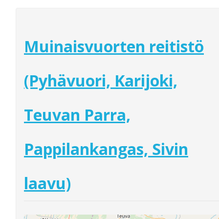
Muinaisvuorten reitistö
(Pyhävuori, Karijoki,
Teuvan Parra,
Pappilankangas, Sivin
laavu)