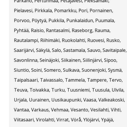
Parkano, Pertunmaa, Petäjävesi, Pieksämäki,
Pielavesi, Pirkkala, Pomarkku, Pori, Pornainen,
Porvoo, Pöytyä, Pukkila, Punkalaidun, Puumala,
Pyhtää, Raisio, Rantasalmi, Raseborg, Rauma,
Rautalampi, Riihimäki, Ruokolahti, Ruovesi, Rusko,
Saarijärvi, Säkylä, Salo, Sastamala, Sauvo, Savitaipale,
Savonlinna, Seinäjoki, Siikainen, Siilinjärvi, Sipoo,
Siuntio, Soini, Somero, Sulkava, Suonenjoki, Sysmä,
Taipalsaari, Taivassalo, Tammela, Tampere, Tervo,
Teuva, Toivakka, Turku, Tuusniemi, Tuusula, Ulvila,
Urjala, Uurainen, Uusikaupunki, Vaasa, Valkeakoski,
Vantaa, Varkaus, Vehmaa, Vesanto, Vesilahti, Vihti,
Viitasaari, Virolahti, Virrat, Vörå, Ylöjärvi, Ypäjä,