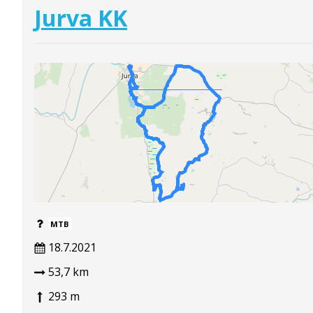
Jurva KK
MTB
18.7.2021
53,7 km
293 m