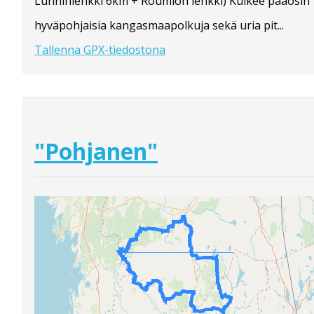
Lunninlenkki 6km + Roumion lenkki) Kulkee pääosin
hyväpohjaisia kangasmaapolkuja sekä uria pit...
Tallenna GPX-tiedostona
"Pohjanen"