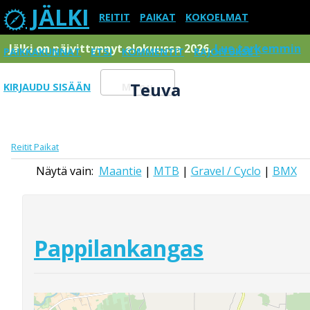
JÄLKI
REITIT
PAIKAT
KOKOELMAT
Jälki on päivittynnyt elokuussa 2026.
Lue tarkemmin
PAIKKAKUNNAT
ETSI
KOMMENTIT
RAJOITUKSET
Teuva
KIRJAUDU SISÄÄN
Menu
Reitit
Paikat
Näytä vain:
Maantie
|
MTB
|
Gravel / Cyclo
|
BMX
Pappilankangas