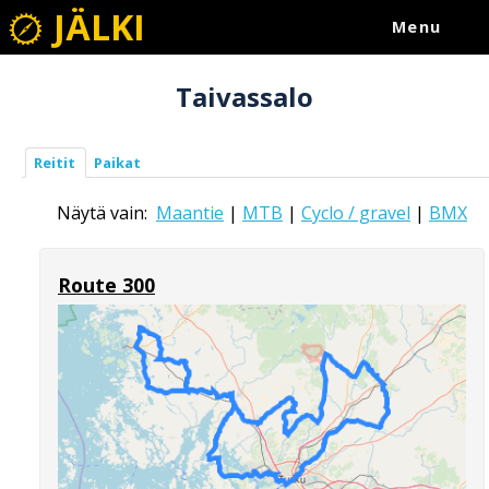
JÄLKI
Menu
Taivassalo
Reitit
Paikat
Näytä vain:
Maantie
|
MTB
|
Cyclo / gravel
|
BMX
Route 300