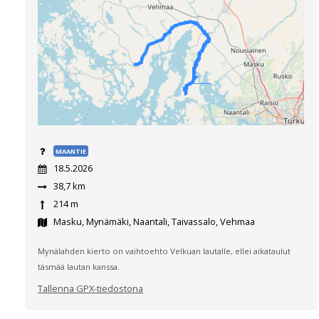
MAANTIE
18.5.2026
38,7 km
214 m
Masku, Mynämäki, Naantali, Taivassalo, Vehmaa
Mynälahden kierto on vaihtoehto Velkuan lautalle, ellei aikataulut
täsmää lautan kanssa.
Tallenna GPX-tiedostona