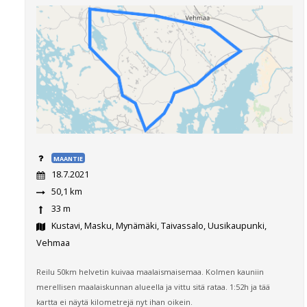
MAANTIE
18.7.2021
50,1 km
33 m
Kustavi, Masku, Mynämäki, Taivassalo, Uusikaupunki,
Vehmaa
Reilu 50km helvetin kuivaa maalaismaisemaa. Kolmen kauniin
merellisen maalaiskunnan alueella ja vittu sitä rataa. 1:52h ja tää
kartta ei näytä kilometrejä nyt ihan oikein.