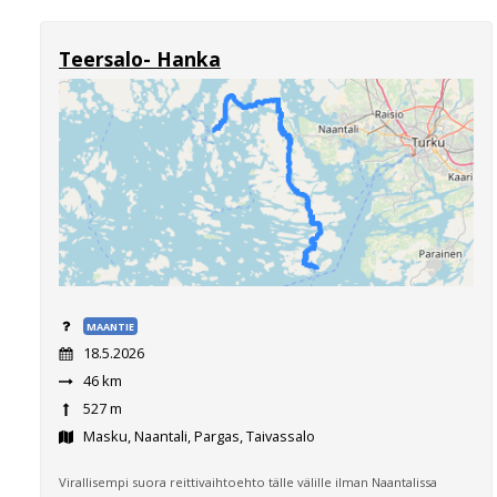
Teersalo- Hanka
MAANTIE
18.5.2026
46 km
527 m
Masku, Naantali, Pargas, Taivassalo
Virallisempi suora reittivaihtoehto tälle välille ilman Naantalissa