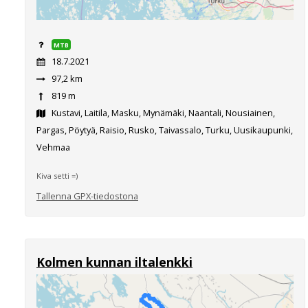
MTB
18.7.2021
97,2 km
819 m
Kustavi, Laitila, Masku, Mynämäki, Naantali, Nousiainen,
Pargas, Pöytyä, Raisio, Rusko, Taivassalo, Turku, Uusikaupunki,
Vehmaa
Kiva setti =)
Tallenna GPX-tiedostona
Kolmen kunnan iltalenkki