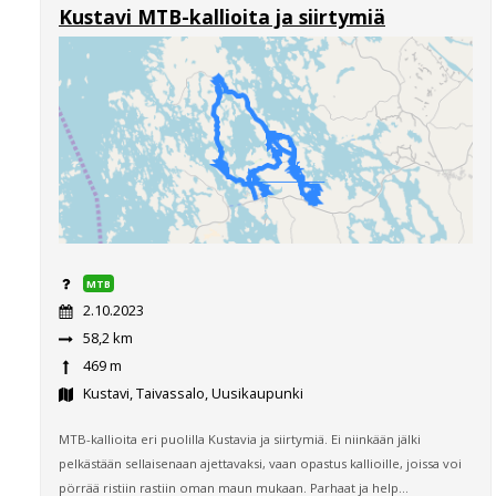
Kustavi MTB-kallioita ja siirtymiä
MTB
2.10.2023
58,2 km
469 m
Kustavi, Taivassalo, Uusikaupunki
MTB-kallioita eri puolilla Kustavia ja siirtymiä. Ei niinkään jälki
pelkästään sellaisenaan ajettavaksi, vaan opastus kallioille, joissa voi
pörrää ristiin rastiin oman maun mukaan. Parhaat ja help...