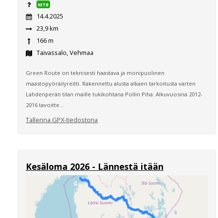
MTB
14.4.2025
23,9 km
166 m
Taivassalo, Vehmaa
Green Route on teknisesti haastava ja monipuolinen
maastopyöräilyreitti. Rakennettu alusta alkaen tarkoitusta varten
Lahdenperän tilan maille tukikohtana Pollin Piha. Alkuvuosina 2012-
2016 tavoitte...
Tallenna GPX-tiedostona
Kesäloma 2026 - Lännestä itään