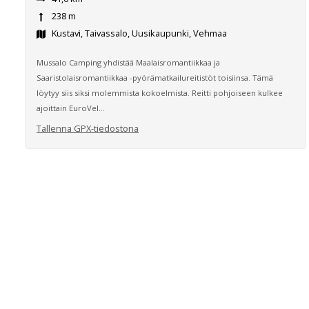
238 m
Kustavi, Taivassalo, Uusikaupunki, Vehmaa
Mussalo Camping yhdistää Maalaisromantiikkaa ja
Saaristolaisromantiikkaa -pyörämatkailureitistöt toisiinsa. Tämä
löytyy siis siksi molemmista kokoelmista. Reitti pohjoiseen kulkee
ajoittain EuroVel...
Tallenna GPX-tiedostona