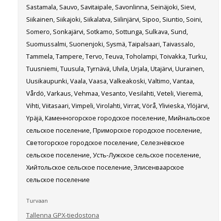
Sastamala, Sauvo, Savitaipale, Savonlinna, Seinäjoki, Sievi,
Siikainen, Siikajoki, Siikalatva, Siilinjärvi, Sipoo, Siuntio, Soini,
Somero, Sonkajärvi, Sotkamo, Sottunga, Sulkava, Sund,
Suomussalmi, Suonenjoki, Sysmä, Taipalsaari, Taivassalo,
Tammela, Tampere, Tervo, Teuva, Toholampi, Toivakka, Turku,
Tuusniemi, Tuusula, Tyrnävä, Ulvila, Urjala, Utajärvi, Uurainen,
Uusikaupunki, Vaala, Vaasa, Valkeakoski, Valtimo, Vantaa,
Vårdö, Varkaus, Vehmaa, Vesanto, Vesilahti, Veteli, Vieremä,
Vihti, Viitasaari, Vimpeli, Virolahti, Virrat, Vörå, Ylivieska, Ylöjärvi,
Ypäjä, Каменногорское городское поселение, Мийнальское
сельское поселение, Приморское городское поселение,
Светогорское городское поселение, Селезнёвское
сельское поселение, Усть-Лужское сельское поселение,
Хийтольское сельское поселение, Элисенваарское
сельское поселение
Turvaan
Tallenna GPX-tiedostona