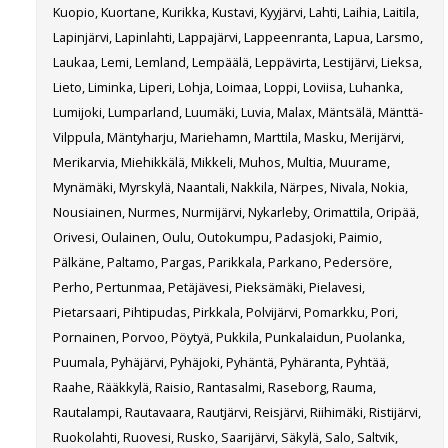
Kuopio, Kuortane, Kurikka, Kustavi, Kyyjärvi, Lahti, Laihia, Laitila,
Lapinjärvi, Lapinlahti, Lappajärvi, Lappeenranta, Lapua, Larsmo,
Laukaa, Lemi, Lemland, Lempäälä, Leppävirta, Lestijärvi, Lieksa,
Lieto, Liminka, Liperi, Lohja, Loimaa, Loppi, Loviisa, Luhanka,
Lumijoki, Lumparland, Luumäki, Luvia, Malax, Mäntsälä, Mänttä-
Vilppula, Mäntyharju, Mariehamn, Marttila, Masku, Merijärvi,
Merikarvia, Miehikkälä, Mikkeli, Muhos, Multia, Muurame,
Mynämäki, Myrskylä, Naantali, Nakkila, Närpes, Nivala, Nokia,
Nousiainen, Nurmes, Nurmijärvi, Nykarleby, Orimattila, Oripää,
Orivesi, Oulainen, Oulu, Outokumpu, Padasjoki, Paimio,
Pälkäne, Paltamo, Pargas, Parikkala, Parkano, Pedersöre,
Perho, Pertunmaa, Petäjävesi, Pieksämäki, Pielavesi,
Pietarsaari, Pihtipudas, Pirkkala, Polvijärvi, Pomarkku, Pori,
Pornainen, Porvoo, Pöytyä, Pukkila, Punkalaidun, Puolanka,
Puumala, Pyhäjärvi, Pyhäjoki, Pyhäntä, Pyhäranta, Pyhtää,
Raahe, Rääkkylä, Raisio, Rantasalmi, Raseborg, Rauma,
Rautalampi, Rautavaara, Rautjärvi, Reisjärvi, Riihimäki, Ristijärvi,
Ruokolahti, Ruovesi, Rusko, Saarijärvi, Säkylä, Salo, Saltvik,