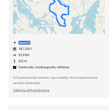
MAANTIE
18.7.2021
32,9 km
232 m
Taivassalo, Uusikaupunki, Vehmaa
2/3 hyväkuntoista soratietä, loput asfalttia. Hienot kylämaisemat
varsinkin alkukesällä.
Tallenna GPX-tiedostona