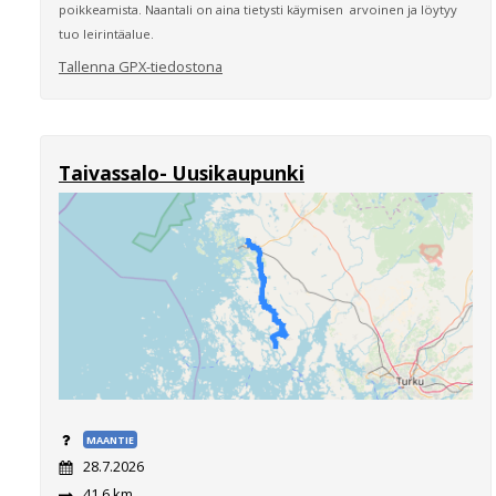
poikkeamista. Naantali on aina tietysti käymisen arvoinen ja löytyy
tuo leirintäalue.
Tallenna GPX-tiedostona
Taivassalo- Uusikaupunki
MAANTIE
28.7.2026
41,6 km