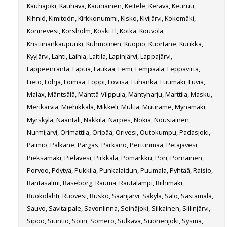
Kauhajoki, Kauhava, Kauniainen, Keitele, Kerava, Keuruu,
Kihniö, Kimitoön, Kirkkonummi, Kisko, Kivijärvi, Kokemäki,
Konnevesi, Korsholm, Koski Tl, Kotka, Kouvola,
Kristiinankaupunki, Kuhmoinen, Kuopio, Kuortane, Kurikka,
Kyyjärvi, Lahti, Laihia, Laitila, Lapinjärvi, Lappajärvi,
Lappeenranta, Lapua, Laukaa, Lemi, Lempäälä, Leppävirta,
Lieto, Lohja, Loimaa, Loppi, Loviisa, Luhanka, Luumäki, Luvia,
Malax, Mäntsälä, Mänttä-Vilppula, Mäntyharju, Marttila, Masku,
Merikarvia, Miehikkälä, Mikkeli, Multia, Muurame, Mynämäki,
Myrskylä, Naantali, Nakkila, Närpes, Nokia, Nousiainen,
Nurmijärvi, Orimattila, Oripää, Orivesi, Outokumpu, Padasjoki,
Paimio, Pälkäne, Pargas, Parkano, Pertunmaa, Petäjävesi,
Pieksämäki, Pielavesi, Pirkkala, Pomarkku, Pori, Pornainen,
Porvoo, Pöytyä, Pukkila, Punkalaidun, Puumala, Pyhtää, Raisio,
Rantasalmi, Raseborg, Rauma, Rautalampi, Riihimäki,
Ruokolahti, Ruovesi, Rusko, Saarijärvi, Säkylä, Salo, Sastamala,
Sauvo, Savitaipale, Savonlinna, Seinäjoki, Siikainen, Siilinjärvi,
Sipoo, Siuntio, Soini, Somero, Sulkava, Suonenjoki, Sysmä,