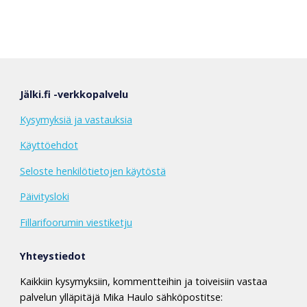
Jälki.fi -verkkopalvelu
Kysymyksiä ja vastauksia
Käyttöehdot
Seloste henkilötietojen käytöstä
Päivitysloki
Fillarifoorumin viestiketju
Yhteystiedot
Kaikkiin kysymyksiin, kommentteihin ja toiveisiin vastaa
palvelun ylläpitäjä Mika Haulo sähköpostitse: