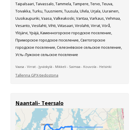
Taipalsaari, Taivassalo, Tammela, Tampere, Tervo, Teuva,
Toivakka, Turku, Tuusniemi, Tuusula, Ulvila, Urjala, Uurainen,
Uusikaupunki, Vaasa, Valkeakoski, Vantaa, Varkaus, Vehmaa,
Vesanto, Vesilahti, Vihti, Viitasaari, Virolahti, Virrat, Vörå,
Ylöjärvi, Ypäjä, Каменногорское городское поселение,
Приморское городское поселение, Светогорское
городское поселение, Селезнёвское сельское поселение,
Усть-Лужское сельское поселение
Vaasa - Virrat - Jyväskylä - Mikkeli - Saimaa - Kouvola - Helsinki
Tallenna GPX-tiedostona
Naantali- Teersalo