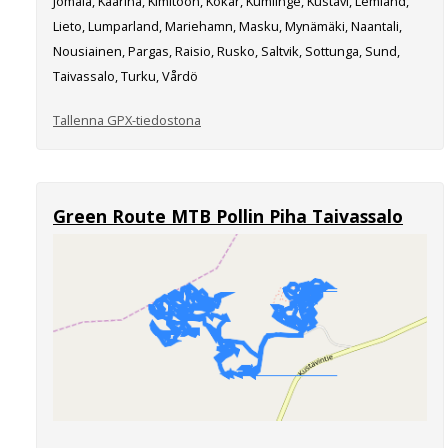
Jomala, Kaarina, Kimitoön, Kökar, Kumlinge, Kustavi, Lemland,
Lieto, Lumparland, Mariehamn, Masku, Mynämäki, Naantali,
Nousiainen, Pargas, Raisio, Rusko, Saltvik, Sottunga, Sund,
Taivassalo, Turku, Vårdö
Tallenna GPX-tiedostona
Green Route MTB Pollin Piha Taivassalo