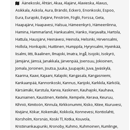
Äänekoski, Ähtäri, Akaa, Alajärvi, Alavieska, Alavus,
Asikkala, Askola, Aura, Brändö, Eckerö, Enonkoski, Espoo,
Eura, Eurajoki, Evijärvi, Finström, Föglö, Forssa, Geta,
Haapajärvi, Haapavesi, Halsua, Hämeenkyrö, Hämeenlinna,
Hamina, Hammarland, Hankasalmi, Hanko, Harjavalta, Hartola,
Hattula, Hausjärvi, Heinävesi, Heinola, Helsinki, Hirvensalmi,
Hollola, Honkajoki, Huittinen, Humppila, Hyrynsalmi, Hyvinkää,
Iisalmi, Iitti, Ikaalinen, Ilmajoki, Imatra, Ingå, Isojoki, Isokyrö,
Jämijärvi, Jämsä, Janakkala, Järvenpää, Joensuu, Jokioinen,
Jomala, Joroinen, Joutsa, Juuka, Juupajoki, Juva, Jyväskylä,
Kaarina, Kaavi, Kajaani, Kalajoki, Kangasala, Kangasniemi,
Kankaanpää, Kannonkoski, Kannus, Karijoki, Karkkila, Kärkölä,
Kärsämäki, Karstula, Karvia, Kaskinen, Kauhajoki, Kauhava,
Kauniainen, Kaustinen, Keitele, Kempele, Kerava, Keuruu,
Kihniö, Kimitoön, Kinnula, Kirkkonummi, Kisko, Kitee, Kiuruvesi,
Kivijärvi, Kökar, Kokemäki, Kokkola, Konnevesi, Kontiolahti,
Korsholm, Korsnäs, Koski Tl, Kotka, Kouvola,
Kristiinankaupunki, Kronoby, Kuhmo, Kuhmoinen, Kumlinge,