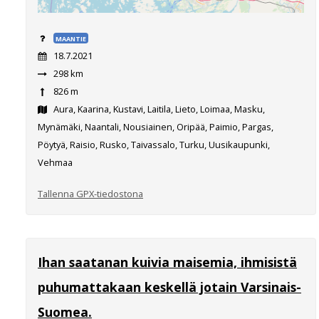
MAANTIE
18.7.2021
298 km
826 m
Aura, Kaarina, Kustavi, Laitila, Lieto, Loimaa, Masku,
Mynämäki, Naantali, Nousiainen, Oripää, Paimio, Pargas,
Pöytyä, Raisio, Rusko, Taivassalo, Turku, Uusikaupunki,
Vehmaa
Tallenna GPX-tiedostona
Ihan saatanan kuivia maisemia, ihmisistä
puhumattakaan keskellä jotain Varsinais-
Suomea.