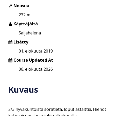
Nousua
232 m
Käyttäjältä
Saijahelena
Lisätty
01. elokuuta 2019
Course Updated At
06. elokuuta 2026
Kuvaus
2/3 hyväkuntoista soratietä, loput asfalttia. Hienot
kylämaisemat varsinkin alkukesällä.