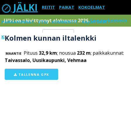
JÄLKI
REITIT
PAIKAT
KOKOELMAT
Jälki on päivittynnyt elokuussa 2026.
Lue tarkemmin
PAIKKAKUNNAT
ETSI
KOMMENTIT
RAJOITUKSET
Kolmen kunnan iltalenkki
KIRJAUDU SISÄÄN
Menu
Pituus
32,9 km
; nousua
232 m
; paikkakunnat:
MAANTIE
Taivassalo, Uusikaupunki, Vehmaa
TALLENNA GPX