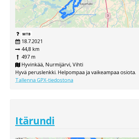
MTB
18.7.2021
44,8 km
497 m
Hyvinkää, Nurmijärvi, Vihti
Hyvä peruslenkki. Helpompaa ja vaikeampaa osiota.
Tallenna GPX-tiedostona
Itärundi