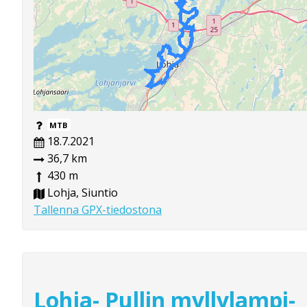
MTB
18.7.2021
36,7 km
430 m
Lohja, Siuntio
Tallenna GPX-tiedostona
Lohja- Pullin myllylampi-