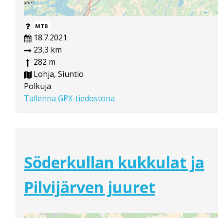
MTB
18.7.2021
23,3 km
282 m
Lohja, Siuntio
Polkuja
Tallenna GPX-tiedostona
Söderkullan kukkulat ja
Pilvijärven juuret