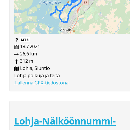
MTB
18.7.2021
26,6 km
312 m
Lohja, Siuntio
Lohja polkuja ja teitä
Tallenna GPX-tiedostona
Lohja-Nälköönnummi-