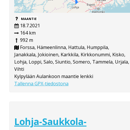
MAANTIE
18.7.2021
164 km
992 m
Forssa, Hämeenlinna, Hattula, Humppila,
Janakkala, Jokioinen, Karkkila, Kirkkonummi, Kisko,
Lohja, Loppi, Salo, Siuntio, Somero, Tammela, Urjala,
Vihti
Kylpylään Aulankoon maantie lenkki
Tallenna GPX-tiedostona
Lohja-Saukkola-