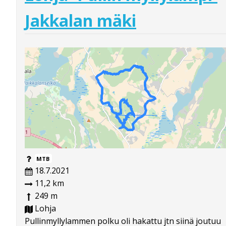
Jakkalan mäki
MTB
18.7.2021
11,2 km
249 m
Lohja
Pullinmyllylammen polku oli hakattu jtn siinä joutuu