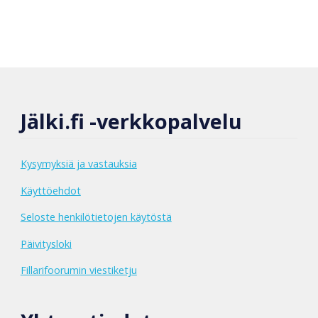
Jälki.fi -verkkopalvelu
Kysymyksiä ja vastauksia
Käyttöehdot
Seloste henkilötietojen käytöstä
Päivitysloki
Fillarifoorumin viestiketju