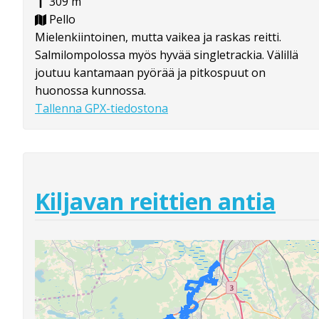
309 m
Pello
Mielenkiintoinen, mutta vaikea ja raskas reitti.
Salmilompolossa myös hyvää singletrackia. Välillä
joutuu kantamaan pyörää ja pitkospuut on
huonossa kunnossa.
Tallenna GPX-tiedostona
Kiljavan reittien antia