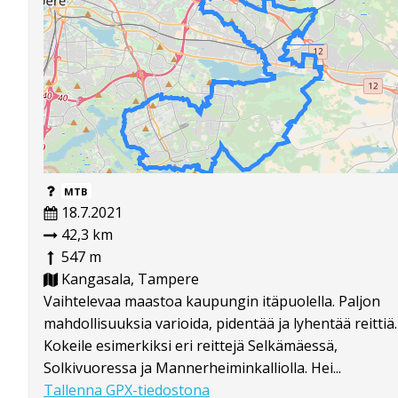
MTB
18.7.2021
42,3 km
547 m
Kangasala, Tampere
Vaihtelevaa maastoa kaupungin itäpuolella. Paljon
mahdollisuuksia varioida, pidentää ja lyhentää reittiä.
Kokeile esimerkiksi eri reittejä Selkämäessä,
Solkivuoressa ja Mannerheiminkalliolla. Hei...
Tallenna GPX-tiedostona