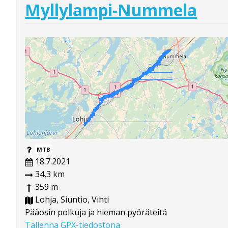
Myllylampi-Nummela
MTB
18.7.2021
34,3 km
359 m
Lohja, Siuntio, Vihti
Pääosin polkuja ja hieman pyöräteitä
Tallenna GPX-tiedostona