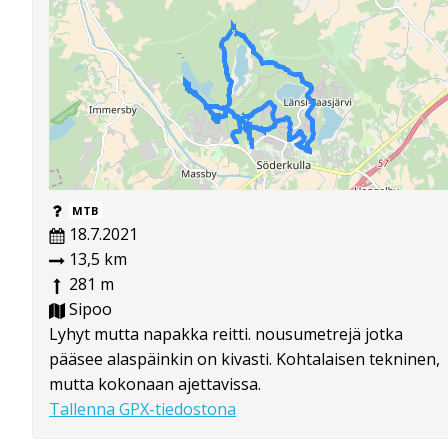
MTB
18.7.2021
13,5 km
281 m
Sipoo
Lyhyt mutta napakka reitti. nousumetrejä jotka
pääsee alaspäinkin on kivasti. Kohtalaisen tekninen,
mutta kokonaan ajettavissa.
Tallenna GPX-tiedostona