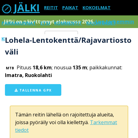
JÄLKI
REITIT
PAIKAT
KOKOELMAT
Jälki on päivittynnyt elokuussa 2026.
Lue tarkemmin
PAIKKAKUNNAT
ETSI
KOMMENTIT
RAJOITUKSET
Lohela-Lentokenttä/Rajavartiosto
KIRJAUDU SISÄÄN
Menu
väli
Pituus
18,6 km
; nousua
135 m
; paikkakunnat:
MTB
Imatra, Ruokolahti
TALLENNA GPX
Tämän reitin lähellä on rajoitettuja alueita,
joissa pyöräily voi olla kiellettyä.
Tarkemmat
tiedot