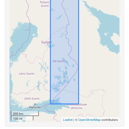
200 km
100 mi
Leaflet
| ©
OpenStreetMap
contributors