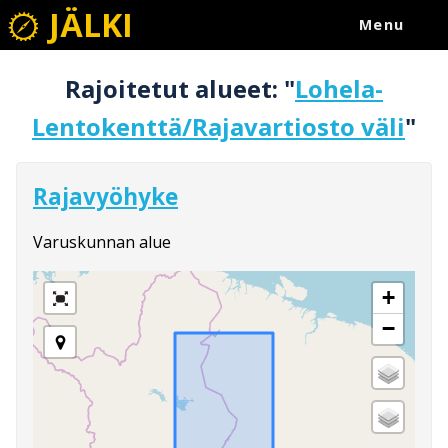
JÄLKI
Menu
Rajoitetut alueet: "
Lohela-
Lentokenttä/Rajavartiosto väli
"
Rajavyöhyke
Varuskunnan alue
+
−