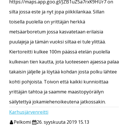
https://maps.app.goo.gl/JZB1uZ5a7rxK9HUr7 on
silta jossa este ja nyt jopa piikkilankaa. Sillan
toisella puolella on yrittäjän herkkä
metsäarboretum jossa kasvatetaan erilaisia
puulajeja ja tämän vuoksi siltaa ei tule ylittää.
Kiertoreitti kulkee 100m päässä etelän puolella
kulkevan tien kautta, jota luoteeseen ajaessa palaa
takaisin jäljelle ja löytää kohdan josta polku lähtee
kohti pohjoista. Toivon että kaikki kunnioittaa
yrittäjän tahtoa ja saamme maastopyöräilyn
säilytettyä jokamiehenoikeutena jatkossakin.
Karhusjärvenreitti
Pelkomi
26. syyskuuta 2019 15.13