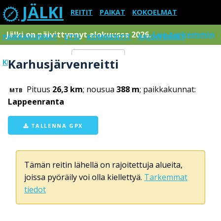
JÄLKI
REITIT
PAIKAT
KOKOELMAT
Jälki on päivittynnyt elokuussa 2026.
Lue tarkemmin
PAIKKAKUNNAT
ETSI
KOMMENTIT
RAJOITUKSET
Karhusjärvenreitti
KIRJAUDU SISÄÄN
Menu
Pituus
26,3 km
; nousua
388 m
; paikkakunnat:
MTB
Lappeenranta
TALLENNA GPX
Tämän reitin lähellä on rajoitettuja alueita,
joissa pyöräily voi olla kiellettyä.
Tarkemmat
tiedot