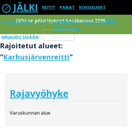
JÄLKI
REITIT
PAIKAT
KOKOELMAT
Jälki on päivittynnyt kesäkuussa 2026.
Lue
PAIKKAKUNNAT
ETSI
KOMMENTIT
RAJOITUKSET
tarkemmin
KIRJAUDU SISÄÄN
Menu
Rajoitetut alueet:
"
Karhusjärvenreitti
"
Rajavyöhyke
Varuskunnan alue