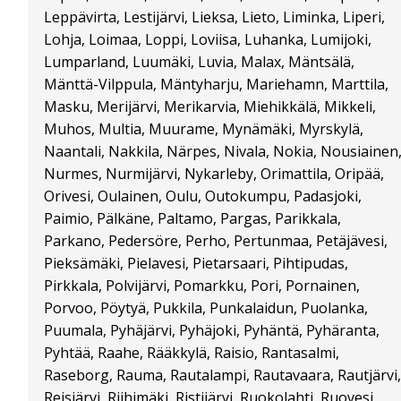
Leppävirta, Lestijärvi, Lieksa, Lieto, Liminka, Liperi,
Lohja, Loimaa, Loppi, Loviisa, Luhanka, Lumijoki,
Lumparland, Luumäki, Luvia, Malax, Mäntsälä,
Mänttä-Vilppula, Mäntyharju, Mariehamn, Marttila,
Masku, Merijärvi, Merikarvia, Miehikkälä, Mikkeli,
Muhos, Multia, Muurame, Mynämäki, Myrskylä,
Naantali, Nakkila, Närpes, Nivala, Nokia, Nousiainen
Nurmes, Nurmijärvi, Nykarleby, Orimattila, Oripää,
Orivesi, Oulainen, Oulu, Outokumpu, Padasjoki,
Paimio, Pälkäne, Paltamo, Pargas, Parikkala,
Parkano, Pedersöre, Perho, Pertunmaa, Petäjävesi,
Pieksämäki, Pielavesi, Pietarsaari, Pihtipudas,
Pirkkala, Polvijärvi, Pomarkku, Pori, Pornainen,
Porvoo, Pöytyä, Pukkila, Punkalaidun, Puolanka,
Puumala, Pyhäjärvi, Pyhäjoki, Pyhäntä, Pyhäranta,
Pyhtää, Raahe, Rääkkylä, Raisio, Rantasalmi,
Raseborg, Rauma, Rautalampi, Rautavaara, Rautjärvi,
Reisjärvi, Riihimäki, Ristijärvi, Ruokolahti, Ruovesi,