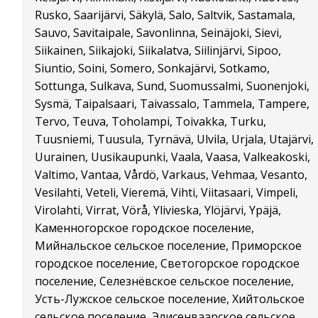
Rusko, Saarijärvi, Säkylä, Salo, Saltvik, Sastamala,
Sauvo, Savitaipale, Savonlinna, Seinäjoki, Sievi,
Siikainen, Siikajoki, Siikalatva, Siilinjärvi, Sipoo,
Siuntio, Soini, Somero, Sonkajärvi, Sotkamo,
Sottunga, Sulkava, Sund, Suomussalmi, Suonenjoki,
Sysmä, Taipalsaari, Taivassalo, Tammela, Tampere,
Tervo, Teuva, Toholampi, Toivakka, Turku,
Tuusniemi, Tuusula, Tyrnävä, Ulvila, Urjala, Utajärvi,
Uurainen, Uusikaupunki, Vaala, Vaasa, Valkeakoski,
Valtimo, Vantaa, Vårdö, Varkaus, Vehmaa, Vesanto,
Vesilahti, Veteli, Vieremä, Vihti, Viitasaari, Vimpeli,
Virolahti, Virrat, Vörå, Ylivieska, Ylöjärvi, Ypäjä,
Каменногорское городское поселение,
Мийнальское сельское поселение, Приморское
городское поселение, Светогорское городское
поселение, Селезнёвское сельское поселение,
Усть-Лужское сельское поселение, Хийтольское
сельское поселение, Элисенваарское сельское