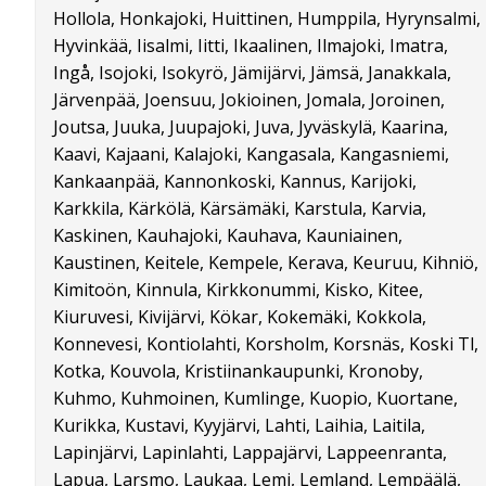
Hollola, Honkajoki, Huittinen, Humppila, Hyrynsalmi,
Hyvinkää, Iisalmi, Iitti, Ikaalinen, Ilmajoki, Imatra,
Ingå, Isojoki, Isokyrö, Jämijärvi, Jämsä, Janakkala,
Järvenpää, Joensuu, Jokioinen, Jomala, Joroinen,
Joutsa, Juuka, Juupajoki, Juva, Jyväskylä, Kaarina,
Kaavi, Kajaani, Kalajoki, Kangasala, Kangasniemi,
Kankaanpää, Kannonkoski, Kannus, Karijoki,
Karkkila, Kärkölä, Kärsämäki, Karstula, Karvia,
Kaskinen, Kauhajoki, Kauhava, Kauniainen,
Kaustinen, Keitele, Kempele, Kerava, Keuruu, Kihniö,
Kimitoön, Kinnula, Kirkkonummi, Kisko, Kitee,
Kiuruvesi, Kivijärvi, Kökar, Kokemäki, Kokkola,
Konnevesi, Kontiolahti, Korsholm, Korsnäs, Koski Tl,
Kotka, Kouvola, Kristiinankaupunki, Kronoby,
Kuhmo, Kuhmoinen, Kumlinge, Kuopio, Kuortane,
Kurikka, Kustavi, Kyyjärvi, Lahti, Laihia, Laitila,
Lapinjärvi, Lapinlahti, Lappajärvi, Lappeenranta,
Lapua, Larsmo, Laukaa, Lemi, Lemland, Lempäälä,