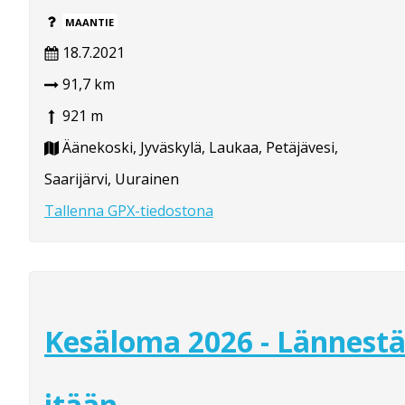
MAANTIE
18.7.2021
91,7 km
921 m
Äänekoski, Jyväskylä, Laukaa, Petäjävesi,
Saarijärvi, Uurainen
Tallenna GPX-tiedostona
Kesäloma 2026 - Lännest
itään