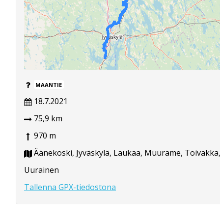
MAANTIE
18.7.2021
75,9 km
970 m
Äänekoski, Jyväskylä, Laukaa, Muurame, Toivakka
Uurainen
Tallenna GPX-tiedostona