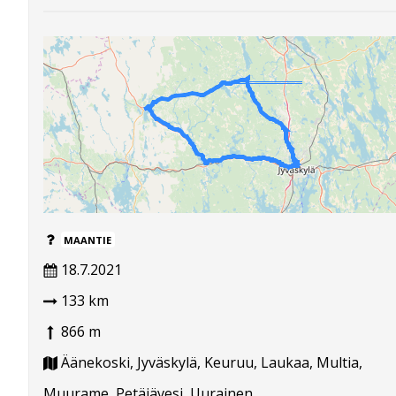
MAANTIE
18.7.2021
133 km
866 m
Äänekoski, Jyväskylä, Keuruu, Laukaa, Multia,
Muurame, Petäjävesi, Uurainen