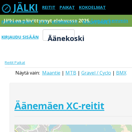
JÄLKI
REITIT
PAIKAT
KOKOELMAT
Jälki on päivittynnyt elokuussa 2026.
Lue tarkemmin
PAIKKAKUNNAT
ETSI
KOMMENTIT
RAJOITUKSET
Äänekoski
KIRJAUDU SISÄÄN
Menu
Reitit
Paikat
Näytä vain:
Maantie
|
MTB
|
Gravel / Cyclo
|
BMX
Äänemäen XC-reitit