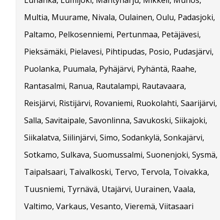
Luhanka, Lumijoki, Mäntyharju, Mikkeli, Muhos,
Multia, Muurame, Nivala, Oulainen, Oulu, Padasjoki,
Paltamo, Pelkosenniemi, Pertunmaa, Petäjävesi,
Pieksämäki, Pielavesi, Pihtipudas, Posio, Pudasjärvi,
Puolanka, Puumala, Pyhäjärvi, Pyhäntä, Raahe,
Rantasalmi, Ranua, Rautalampi, Rautavaara,
Reisjärvi, Ristijärvi, Rovaniemi, Ruokolahti, Saarijärvi,
Salla, Savitaipale, Savonlinna, Savukoski, Siikajoki,
Siikalatva, Siilinjärvi, Simo, Sodankylä, Sonkajärvi,
Sotkamo, Sulkava, Suomussalmi, Suonenjoki, Sysmä,
Taipalsaari, Taivalkoski, Tervo, Tervola, Toivakka,
Tuusniemi, Tyrnävä, Utajärvi, Uurainen, Vaala,
Valtimo, Varkaus, Vesanto, Vieremä, Viitasaari