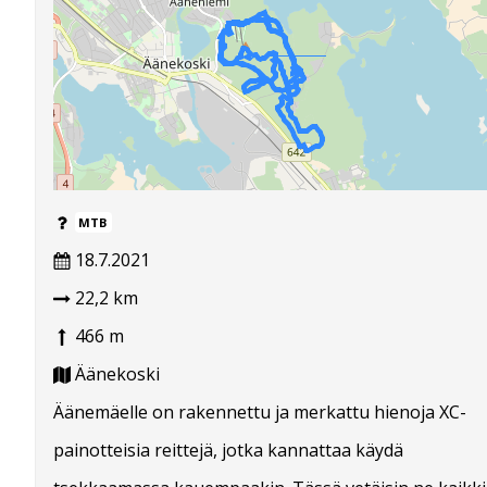
MTB
18.7.2021
22,2 km
466 m
Äänekoski
Äänemäelle on rakennettu ja merkattu hienoja XC-
painotteisia reittejä, jotka kannattaa käydä