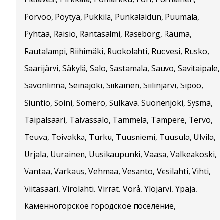
Porvoo, Pöytyä, Pukkila, Punkalaidun, Puumala,
Pyhtää, Raisio, Rantasalmi, Raseborg, Rauma,
Rautalampi, Riihimäki, Ruokolahti, Ruovesi, Rusko,
Saarijärvi, Säkylä, Salo, Sastamala, Sauvo, Savitaipale,
Savonlinna, Seinäjoki, Siikainen, Siilinjärvi, Sipoo,
Siuntio, Soini, Somero, Sulkava, Suonenjoki, Sysmä,
Taipalsaari, Taivassalo, Tammela, Tampere, Tervo,
Teuva, Toivakka, Turku, Tuusniemi, Tuusula, Ulvila,
Urjala, Uurainen, Uusikaupunki, Vaasa, Valkeakoski,
Vantaa, Varkaus, Vehmaa, Vesanto, Vesilahti, Vihti,
Viitasaari, Virolahti, Virrat, Vörå, Ylöjärvi, Ypäjä,
Каменногорское городское поселение,