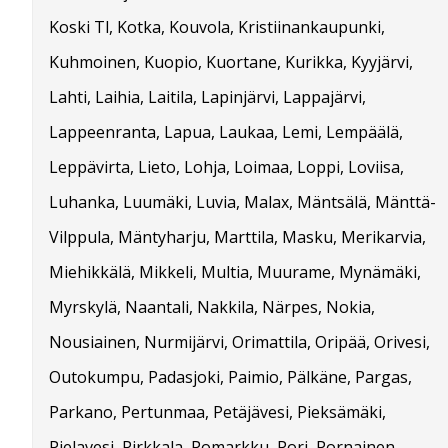
Koski Tl, Kotka, Kouvola, Kristiinankaupunki,
Kuhmoinen, Kuopio, Kuortane, Kurikka, Kyyjärvi,
Lahti, Laihia, Laitila, Lapinjärvi, Lappajärvi,
Lappeenranta, Lapua, Laukaa, Lemi, Lempäälä,
Leppävirta, Lieto, Lohja, Loimaa, Loppi, Loviisa,
Luhanka, Luumäki, Luvia, Malax, Mäntsälä, Mänttä-
Vilppula, Mäntyharju, Marttila, Masku, Merikarvia,
Miehikkälä, Mikkeli, Multia, Muurame, Mynämäki,
Myrskylä, Naantali, Nakkila, Närpes, Nokia,
Nousiainen, Nurmijärvi, Orimattila, Oripää, Orivesi,
Outokumpu, Padasjoki, Paimio, Pälkäne, Pargas,
Parkano, Pertunmaa, Petäjävesi, Pieksämäki,
Pielavesi, Pirkkala, Pomarkku, Pori, Pornainen,