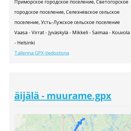
Приморское городское поселение, Светогорское
городское поселение, Селезнёвское сельское
поселение, Усть-Лужское сельское поселение
Vaasa - Virrat - Jyväskylä - Mikkeli - Saimaa - Kouvola
- Helsinki
Tallenna GPX-tiedostona
äijälä - muurame.gpx