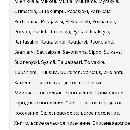
Miehikkälä, Mikkeli, Multia, Muurame, Myrskylä,
Orimattila, Outokumpu, Padasjoki, Parikkala,
Pertunmaa, Petäjävesi, Pieksämäki, Pornainen,
Porvoo, Pukkila, Puumala, Pyhtää, Rääkkylä,
Rantasalmi, Rautalampi, Rautjärvi, Ruokolahti,
Saarijärvi, Savitaipale, Savonlinna, Sipoo, Sulkava,
Suonenjoki, Sysmä, Taipalsaari, Toivakka,
Tuusniemi, Tuusula, Uurainen, Varkaus, Virolahti,
Каменногорское городское поселение,
Мийнальское сельское поселение, Приморское
городское поселение, Светогорское городское
поселение, Селезнёвское сельское поселение,
Хийтольское сельское поселение, Элисенваарское