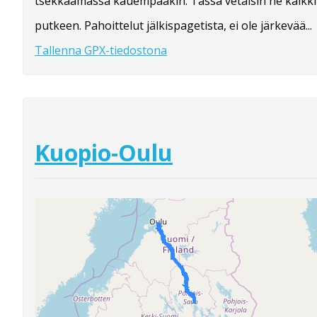
tsekkaamassa kauempaakin. Tässä vetäisin ne kaikki
putkeen. Pahoittelut jälkispagetista, ei ole järkevää...
Tallenna GPX-tiedostona
Kuopio-Oulu