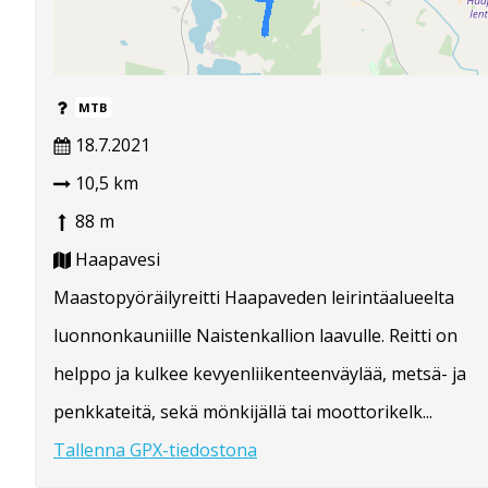
MTB
18.7.2021
10,5 km
88 m
Haapavesi
Maastopyöräilyreitti Haapaveden leirintäalueelta
luonnonkauniille Naistenkallion laavulle. Reitti on
helppo ja kulkee kevyenliikenteenväylää, metsä- ja
penkkateitä, sekä mönkijällä tai moottorikelk...
Tallenna GPX-tiedostona