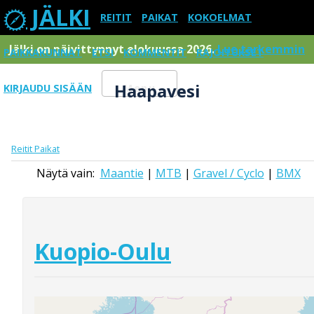
JÄLKI
REITIT
PAIKAT
KOKOELMAT
Jälki on päivittynnyt elokuussa 2026.
Lue tarkemmin
PAIKKAKUNNAT
ETSI
KOMMENTIT
RAJOITUKSET
Haapavesi
KIRJAUDU SISÄÄN
Menu
Reitit
Paikat
Näytä vain:
Maantie
|
MTB
|
Gravel / Cyclo
|
BMX
Kuopio-Oulu