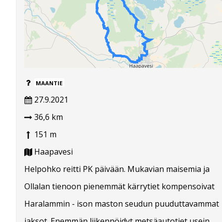
MAANTIE
27.9.2021
36,6 km
151 m
Haapavesi
Helpohko reitti PK päivään. Mukavian maisemia ja
Ollalan tienoon pienemmät kärrytiet kompensoivat
Haralammin - ison maston seudun puuduttavammat
jaksot. Enemmän liikennöidyt metsäautotiet usein