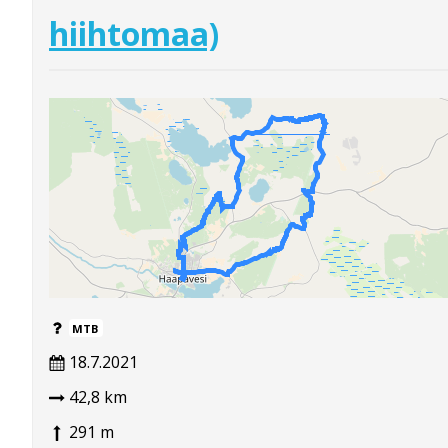
hiihtomaa)
MTB
18.7.2021
42,8 km
291 m