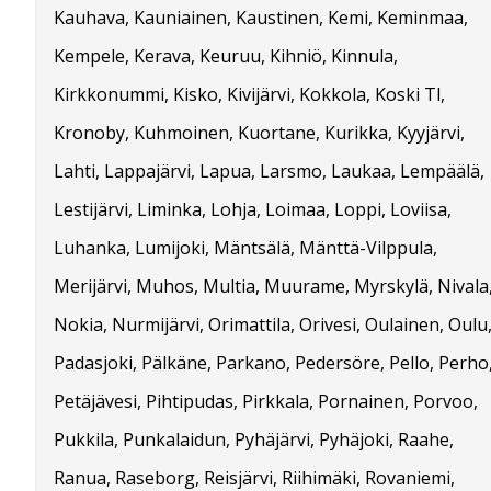
Kauhava, Kauniainen, Kaustinen, Kemi, Keminmaa,
Kempele, Kerava, Keuruu, Kihniö, Kinnula,
Kirkkonummi, Kisko, Kivijärvi, Kokkola, Koski Tl,
Kronoby, Kuhmoinen, Kuortane, Kurikka, Kyyjärvi,
Lahti, Lappajärvi, Lapua, Larsmo, Laukaa, Lempäälä,
Lestijärvi, Liminka, Lohja, Loimaa, Loppi, Loviisa,
Luhanka, Lumijoki, Mäntsälä, Mänttä-Vilppula,
Merijärvi, Muhos, Multia, Muurame, Myrskylä, Nivala
Nokia, Nurmijärvi, Orimattila, Orivesi, Oulainen, Oulu
Padasjoki, Pälkäne, Parkano, Pedersöre, Pello, Perho
Petäjävesi, Pihtipudas, Pirkkala, Pornainen, Porvoo,
Pukkila, Punkalaidun, Pyhäjärvi, Pyhäjoki, Raahe,
Ranua, Raseborg, Reisjärvi, Riihimäki, Rovaniemi,