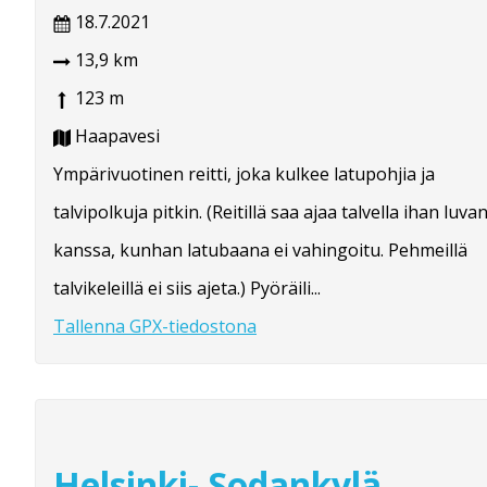
18.7.2021
13,9 km
123 m
Haapavesi
Ympärivuotinen reitti, joka kulkee latupohjia ja
talvipolkuja pitkin. (Reitillä saa ajaa talvella ihan luva
kanssa, kunhan latubaana ei vahingoitu. Pehmeillä
talvikeleillä ei siis ajeta.) Pyöräili...
Tallenna GPX-tiedostona
Helsinki- Sodankylä