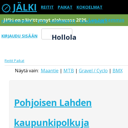
JÄLKI
REITIT
PAIKAT
KOKOELMAT
Jälki on päivittynnyt elokuussa 2026.
Lue tarkemmin
PAIKKAKUNNAT
ETSI
KOMMENTIT
RAJOITUKSET
Hollola
KIRJAUDU SISÄÄN
Menu
Reitit
Paikat
Näytä vain:
Maantie
|
MTB
|
Gravel / Cyclo
|
BMX
Pohjoisen Lahden
kaupunkipolkuja