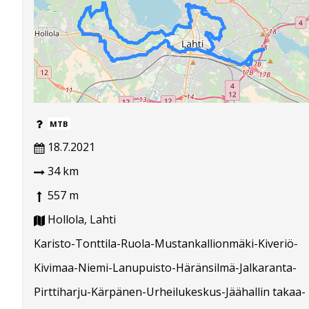
MTB
18.7.2021
34 km
557 m
Hollola, Lahti
Karisto-Tonttila-Ruola-Mustankallionmäki-Kiveriö-
Kivimaa-Niemi-Lanupuisto-Häränsilmä-Jalkaranta-
Pirttiharju-Kärpänen-Urheilukeskus-Jäähallin takaa-