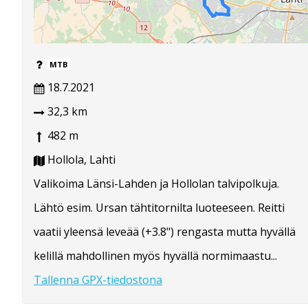
MTB
18.7.2021
32,3 km
482 m
Hollola, Lahti
Valikoima Länsi-Lahden ja Hollolan talvipolkuja.
Lähtö esim. Ursan tähtitornilta luoteeseen. Reitti
vaatii yleensä leveää (+3.8") rengasta mutta hyvällä
kelillä mahdollinen myös hyvällä normimaastu...
Tallenna GPX-tiedostona