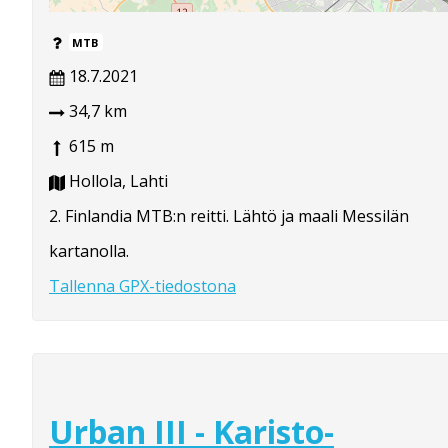
MTB
18.7.2021
34,7 km
615 m
Hollola, Lahti
2. Finlandia MTB:n reitti. Lähtö ja maali Messilän
kartanolla.
Tallenna GPX-tiedostona
Urban III - Karisto-