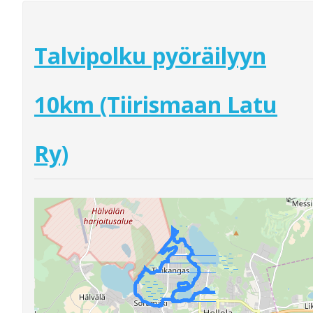
Talvipolku pyöräilyyn
10km (Tiirismaan Latu
Ry)