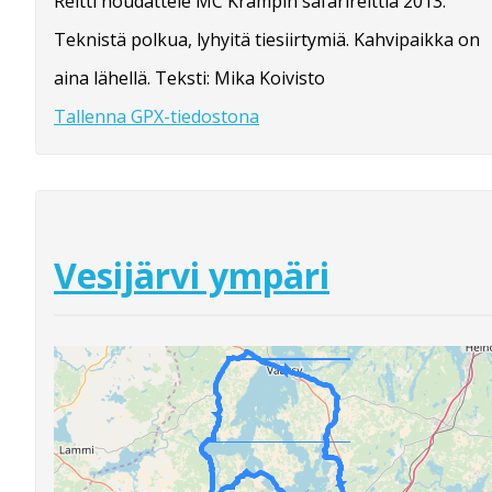
Reitti noudattele MC Krampin safarireittiä 2013.
Teknistä polkua, lyhyitä tiesiirtymiä. Kahvipaikka on
aina lähellä. Teksti: Mika Koivisto
Tallenna GPX-tiedostona
Vesijärvi ympäri