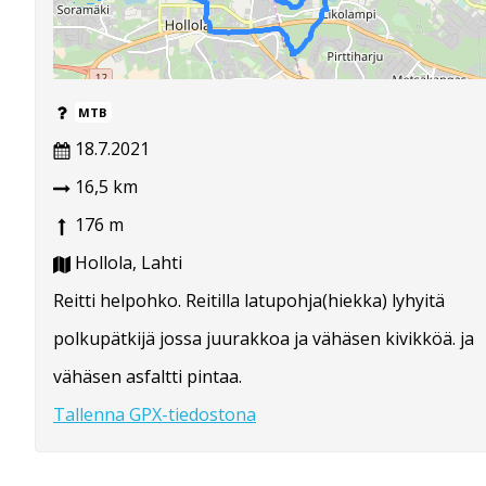
MTB
18.7.2021
16,5 km
176 m
Hollola, Lahti
Reitti helpohko. Reitilla latupohja(hiekka) lyhyitä
polkupätkijä jossa juurakkoa ja vähäsen kivikköä. ja
vähäsen asfaltti pintaa.
Tallenna GPX-tiedostona