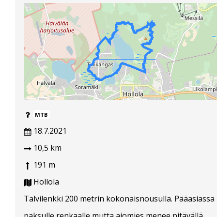
MTB
18.7.2021
10,5 km
191 m
Hollola
Talvilenkki 200 metrin kokonaisnousulla. Pääasiassa
paksulle renkaalle mutta ajomies menee pitävällä