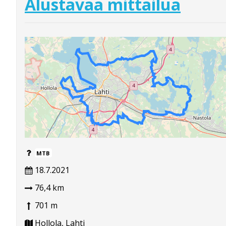
Alustavaa mittailua
MTB
18.7.2021
76,4 km
701 m
Hollola, Lahti